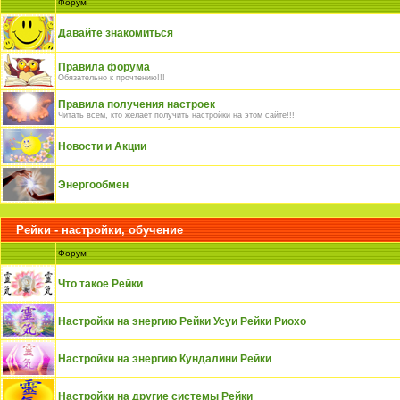
Форум
Давайте знакомиться
Правила форума
Обязательно к прочтению!!!
Правила получения настроек
Читать всем, кто желает получить настройки на этом сайте!!!
Новости и Акции
Энергообмен
Рейки - настройки, обучение
Форум
Что такое Рейки
Настройки на энергию Рейки Усуи Рейки Риохо
Настройки на энергию Кундалини Рейки
Настройки на другие системы Рейки