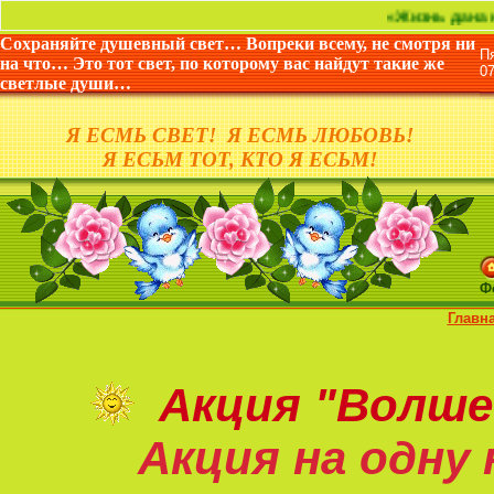
«Жизнь дана не для тог
Сохраняйте душевный свет… Вопреки всему, не смотря ни
П
на что… Это тот свет, по которому вас найдут такие же
0
светлые души…
Я ЕСМЬ СВЕТ! Я ЕСМЬ ЛЮБОВЬ!
Я ЕСЬМ ТОТ, КТО Я ЕСЬМ!
Ф
Главн
Акция
"Волше
Акция на
одну