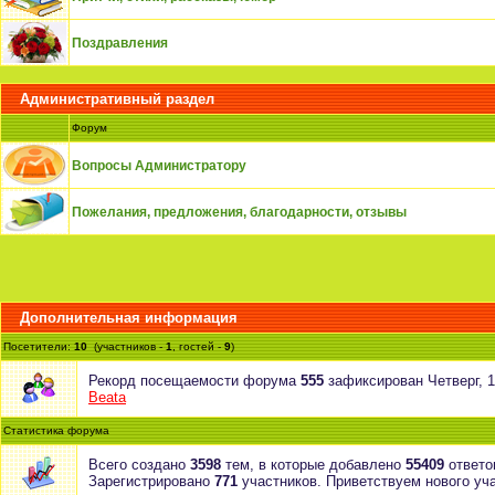
Поздравления
Административный раздел
Форум
Вопросы Администратору
Пожелания, предложения, благодарности, отзывы
Дополнительная информация
Посетители:
10
(участников -
1
, гостей -
9
)
Рекорд посещаемости форума
555
зафиксирован Четверг, 10
Beata
Статистика форума
Всего создано
3598
тем, в которые добавлено
55409
ответо
Зарегистрировано
771
участников. Приветствуем нового уч