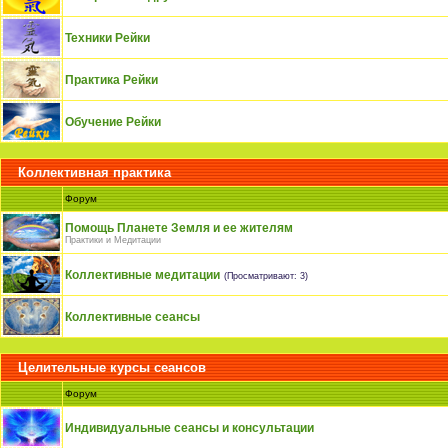
Техники Рейки
Практика Рейки
Обучение Рейки
Коллективная практика
Форум
Помощь Планете Земля и ее жителям
Практики и Медитации
Коллективные медитации
(Просматривают: 3)
Коллективные сеансы
Целительные курсы сеансов
Форум
Индивидуальные сеансы и консультации