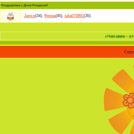
Поздравляем с Днем Рождения!
Janice
(34)
,
Фиора
(45)
,
julia070891
(35)
«Человек - это материа
Copyr