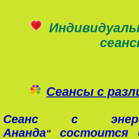
Индивидуаль
сеан
Сеансы с раз
Сеанс с э
Ананда
состоится 0
"