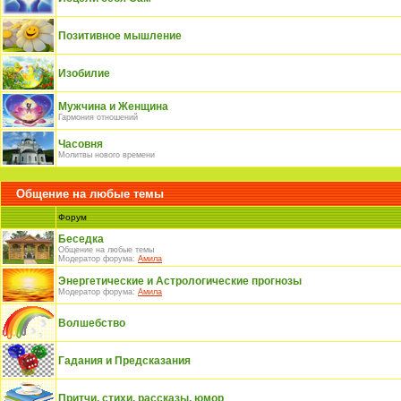
Позитивное мышление
Изобилие
Мужчина и Женщина
Гармония отношений
Часовня
Молитвы нового времени
Общение на любые темы
Форум
Беседка
Общение на любые темы
Модератор форума:
Амила
Энергетические и Астрологические прогнозы
Модератор форума:
Амила
Волшебство
Гадания и Предсказания
Притчи, стихи, рассказы, юмор