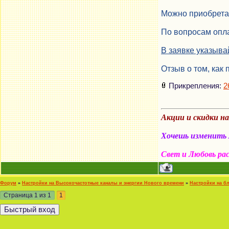
Можно приобретат
По вопросам опла
В заявке указыва
Отзыв о том, как 
Прикрепления:
2
Акции и скидки н
Хочешь изменить м
Свет и Любовь ра
Форум
»
Настройки на Высокочастотные каналы и энергии Нового времени
»
Настройки на б
Страница
1
из
1
1