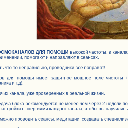
ОСМОКАНАЛОВ ДЛЯ ПОМОЩИ
высокой частоты, в канала
именении, помогают и направляют в сеансах.
ть что-то неправильно, проводники все поправят!
ов для помощи имеет защитное мощное поле чистоты + 
ника и т.д).
очих канала, уже проверенных в реальной жизни.
ача блока рекомендуется не менее чем через 2 недели пос
астройки с энергиями каждого канала, чтобы вы научились
 можно проводить сеансы, медитации, создавать специализ