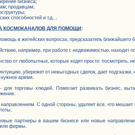
ширение бизнеса;
ам; продавцам;
оструктуры;
еских способностей и т.д…
КА КОСМОКАНАЛОВ ДЛЯ ПОМОЩИ
:
помощь в житейских вопросах, предсказатель ближайшего б
йствию, например, при работе с недвижимостью, находит пок
ство от любопытных, которые ходят просто посмотреть, не
интуицию, убережет от невыгодных сделок, дает подсказки, 
 нужное время.
 для торговы хлюдей. Помогает развивать бизнес, выта
жение.
 направлениям. С одной стороны, удаляет все, что мешает
тоты.
новые партнеры в вашем бизнесе или новые направления
 или фирмы.