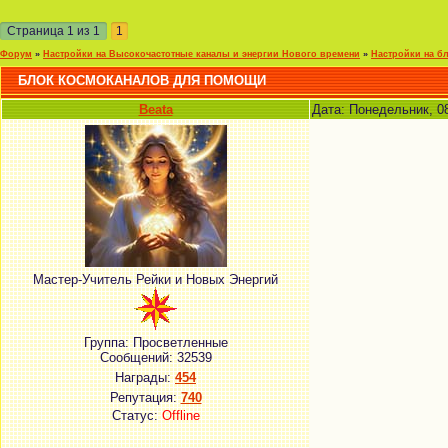
Страница
1
из
1
1
Форум
»
Настройки на Высокочастотные каналы и энергии Нового времени
»
Настройки на б
БЛОК КОСМОКАНАЛОВ ДЛЯ ПОМОЩИ
Beata
Дата: Понедельник, 0
Мастер-Учитель Рейки и Новых Энергий
Группа: Просветленные
Сообщений:
32539
Награды:
454
Репутация:
740
Статус:
Offline