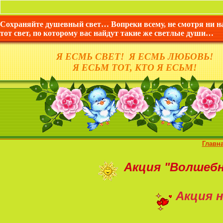
Сохраняйте душевный свет… Вопреки всему, не смотря ни н
тот свет, по которому вас найдут такие же светлые души…
Я ЕСМЬ СВЕТ! Я ЕСМЬ ЛЮБОВЬ!
Я ЕСЬМ ТОТ, КТО Я ЕСЬМ!
Главн
Акция
"Волшеб
Акция н