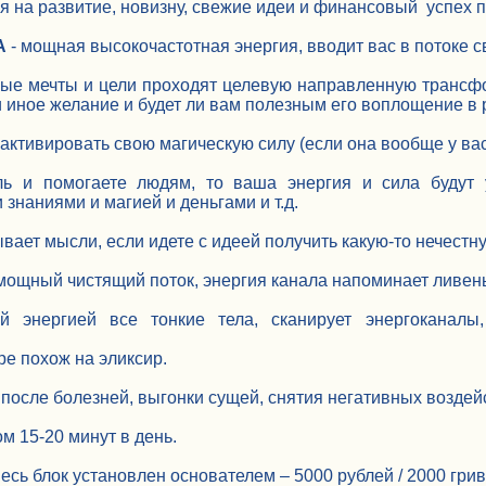
я на развитие, новизну, свежие идеи и финансовый успех 
А
- мощная высокочастотная энергия, вводит вас в потоке с
ые мечты и цели проходят целевую направленную трансфор
и иное желание и будет ли вам полезным его воплощение в 
активировать свою магическую силу (если она вообще у вас 
ь и помогаете людям, то ваша энергия и сила будут 
знаниями и магией и деньгами и т.д.
ывает мысли, если идете с идеей получить какую-то нечестну
мощный чистящий поток, энергия канала напоминает ливень
й энергией все тонкие тела, сканирует энергоканалы,
ре похож на эликсир.
после болезней, выгонки сущей, снятия негативных воздей
м 15-20 минут в день.
есь блок установлен основателем – 5000 рублей / 2000 гри