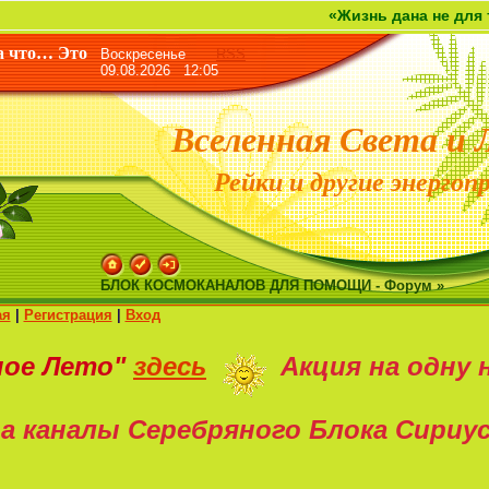
«Жизнь дана не для того, что
а что… Это
Воскресенье
RSS
09.08.2026 12:05
Вселенная Света и 
Рейки и другие энергоп
БЛОК КОСМОКАНАЛОВ ДЛЯ ПОМОЩИ - Форум »
ая
|
Регистрация
|
Вход
ное Лето"
здесь
Акция на
одну 
а каналы Серебряного Блока Сириу