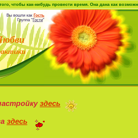
бы как-нибудь провести время. Она дана как возможность прик
Вы вошли как
Гость
Группа
"
Гости
"
Любви
рактики
настройку
здесь
са
здесь