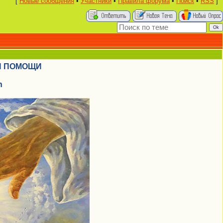
[
Новые сообщения
•
Участники
•
Правила форума
•
Поиск
•
RSS
]
Я ПОМОЩИ
n