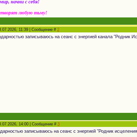
ир, начни с себя!
створят любую тьму!
.07.2026, 11:39 | Сообщение #
2
дарностью записываюсь на сеанс с энергией канала "Родник И
3.07.2026, 14:00 | Сообщение #
3
дарностью записываюсь на сеанс с энергией "Родник исцелени