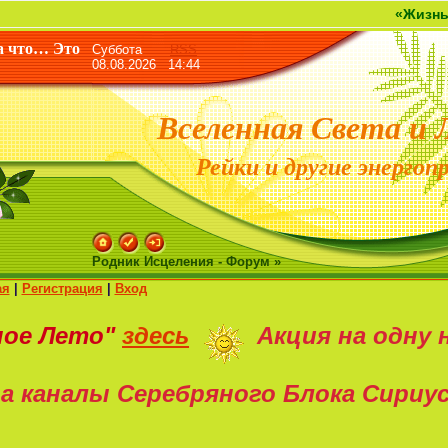
«Жизнь дана не д
а что… Это
Суббота
RSS
08.08.2026 14:44
Вселенная Света и 
Рейки и другие энергоп
Родник Исцеления - Форум »
ая
|
Регистрация
|
Вход
ное Лето"
здесь
Акция на
одну 
а каналы Серебряного Блока Сириу