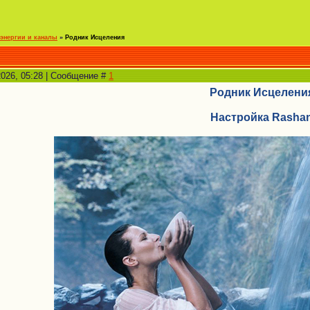
энергии и каналы
»
Родник Исцеления
2026, 05:28 | Сообщение #
1
Родник Исцелени
Настройка Rasha