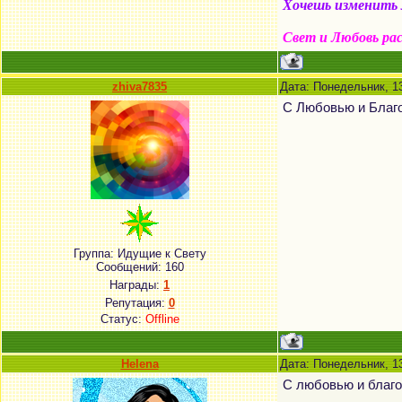
Хочешь изменить м
Свет и Любовь ра
zhiva7835
Дата: Понедельник, 13
С Любовью и Благо
Группа: Идущие к Свету
Сообщений:
160
Награды:
1
Репутация:
0
Статус:
Offline
Helena
Дата: Понедельник, 1
С любовью и благо