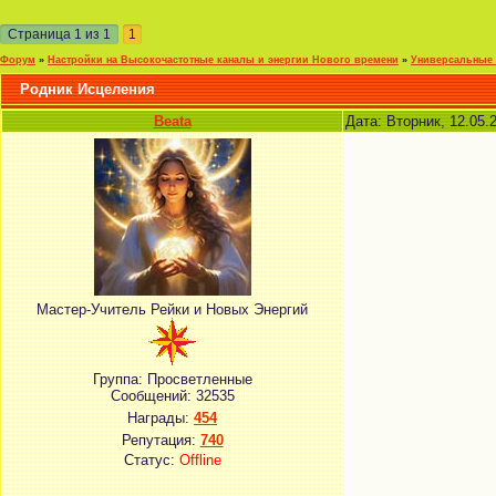
Страница
1
из
1
1
Форум
»
Настройки на Высокочастотные каналы и энергии Нового времени
»
Универсальные 
Родник Исцеления
Beata
Дата: Вторник, 12.05.
Мастер-Учитель Рейки и Новых Энергий
Группа: Просветленные
Сообщений:
32535
Награды:
454
Репутация:
740
Статус:
Offline