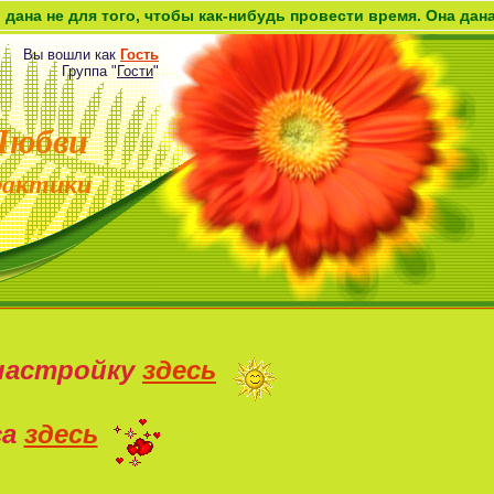
ля того, чтобы как-нибудь провести время. Она дана как возм
Вы вошли как
Гость
Группа
"
Гости
"
Любви
рактики
настройку
здесь
са
здесь