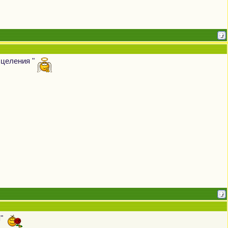
сцеления "
я"