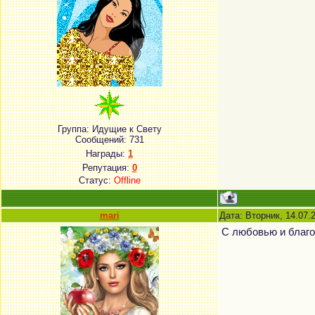
Группа: Идущие к Свету
Сообщений:
731
Награды:
1
Репутация:
0
Статус:
Offline
mari
Дата: Вторник, 14.07.
С любовью и благо