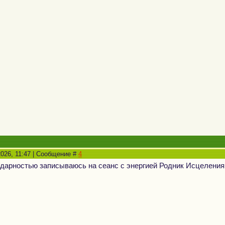
2026, 11:47 | Сообщение #
4
дарностью записываюсь на сеанс с энергией Родник Исцелени