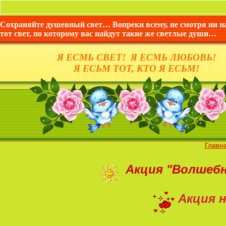
Сохраняйте душевный свет… Вопреки всему, не смотря ни н
тот свет, по которому вас найдут такие же светлые души…
Я ЕСМЬ СВЕТ! Я ЕСМЬ ЛЮБОВЬ!
Я ЕСЬМ ТОТ, КТО Я ЕСЬМ!
Главн
Акция
"Волшеб
Акция н