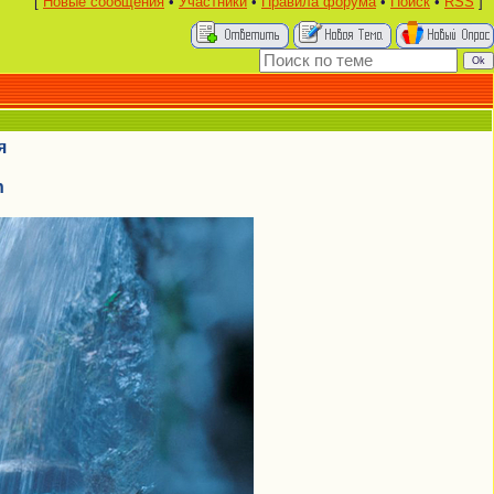
[
Новые сообщения
•
Участники
•
Правила форума
•
Поиск
•
RSS
]
я
n