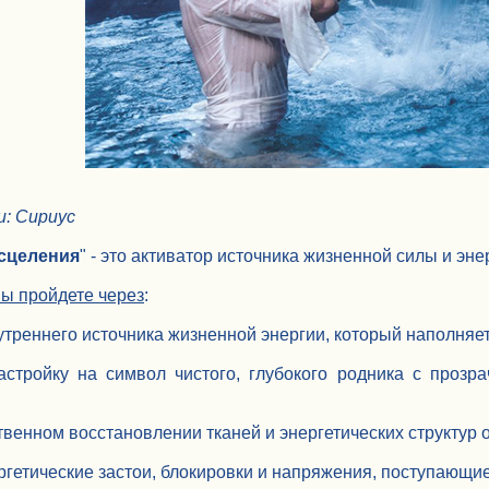
и: Сириус
сцеления
" - это активатор источника жизненной силы и э
вы пройдете через
:
утреннего источника жизненной энергии, который наполняет
астройку на символ чистого, глубокого родника с прозр
твенном восстановлении тканей и энергетических структур 
ергетические застои, блокировки и напряжения, поступающи