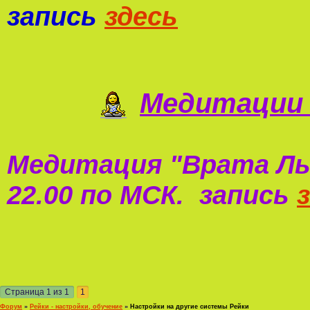
запись
здесь
Медитации 
Медитация "
Врата Ль
22.00 по МСК. запись
Страница
1
из
1
1
Форум
»
Рейки - настройки, обучение
»
Настройки на другие системы Рейки