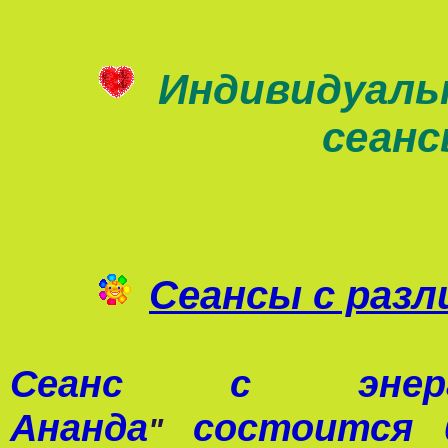
Индивидуаль
сеан
Сеансы с раз
Сеанс с э
Ананда
состоится 0
"