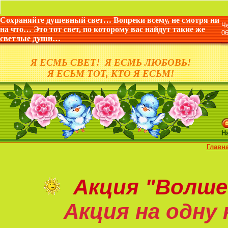
Сохраняйте душевный свет… Вопреки всему, не смотря ни
Ч
на что… Это тот свет, по которому вас найдут такие же
0
светлые души…
Я ЕСМЬ СВЕТ! Я ЕСМЬ ЛЮБОВЬ!
Я ЕСЬМ ТОТ, КТО Я ЕСЬМ!
Н
Главн
Акция
"Волше
Акция на
одну