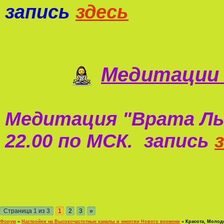
запись
здесь
Медитации 
Медитация "
Врата Ль
22.00 по МСК. запись
Страница
1
из
3
1
2
3
»
Форум
»
Настройки на Высокочастотные каналы и энергии Нового времени
»
Красота, Молод