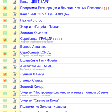
Канал ЦВЕТ ЗАРИ
Программа Регенерации и Лечения Кожных Покровов
[
1
2
]
Канал «МОЛОЧКО ДЛЯ ЛИЦА»
Нежный Лотос
Энергия «Голубая Прана»
Золотая Камелия
Серебряная ГРАЦИЯ
[
1
2
3
4
]
Энергия стройности и красоты
Венера Атлантов
Серебряный КОРСЕТ
Убирает лишний жир с талии
Волшебные Нити Фрейи
Аметистовый САТИН
Глубинное омоложение
Лунный Жемчуг
Лунная Сказка
Золотой Холод
Энергия "Пoстрoeние физическoгo тeла в пoлнoм oбъeме
с нoвoгo мoмeнта рoждeния"
Энергия "Световая Кожа"
Полномочие Золотая Красота