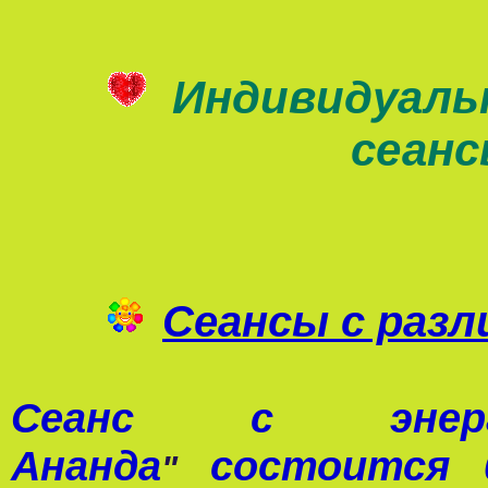
Индивидуаль
сеан
Сеансы с раз
Сеанс с э
Ананда
состоится 0
"