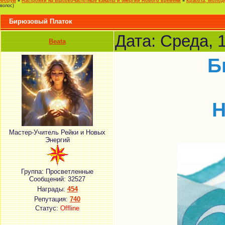
Форум
»
Настройки на Высокочастотные каналы и энергии Нового времени
»
Красота, Молод
волос)
Бирюзовый Платок
Дата: Среда, 
Beata
Б
Н
Мастер-Учитель Рейки и Новых
Энергий
Группа: Просветленные
Сообщений:
32527
Награды:
454
Репутация:
740
Статус:
Offline