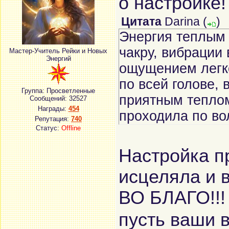
о настройке
Цитата
Darina
(
)
Энергия теплым 
чакру, вибрации
Мастер-Учитель Рейки и Новых
Энергий
ощущением легко
по всей голове, 
Группа: Просветленные
приятным тепло
Сообщений:
32527
Награды:
454
проходила по во
Репутация:
740
Статус:
Offline
Настройка 
исцеляла и 
ВО БЛАГО!!
пусть ваши 