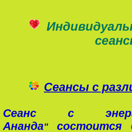
Индивидуаль
сеан
Сеансы с раз
Сеанс с э
Ананда
состоится 0
"