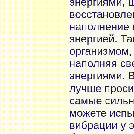
энергиями, 
рассмеялись и ск
расслабиться в 
восстановле
наполнение 
энергией. Та
организмом,
наполняя с
энергиями. 
лучше проси
самые сильн
можете испыт
вибрации у 