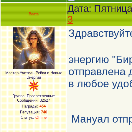
Дата: Пятница
Beata
3
Здравствуйте
энергию "Би
отправлена 
Мастер-Учитель Рейки и Новых
Энергий
в любое удо
Группа: Просветленные
Сообщений:
32527
Награды:
454
Репутация:
740
Мануал отпра
Статус:
Offline