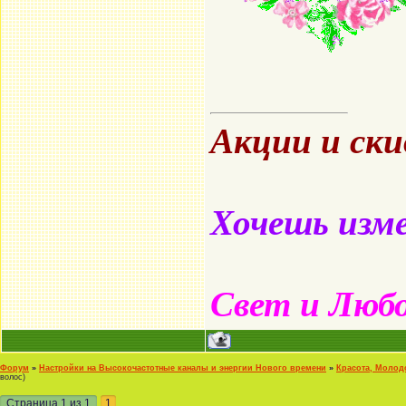
Акции и ск
Хочешь изме
Свет и Люб
Форум
»
Настройки на Высокочастотные каналы и энергии Нового времени
»
Красота, Молод
волос)
Страница
1
из
1
1