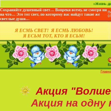
«Жизнь дана не для
Сохраняйте душевный свет… Вопреки всему, не смотря ни
П
на что… Это тот свет, по которому вас найдут такие же
0
светлые души…
Я ЕСМЬ СВЕТ! Я ЕСМЬ ЛЮБОВЬ!
Я ЕСЬМ ТОТ, КТО Я ЕСЬМ!
Б
Главн
Акция
"Волше
Акция на
одну