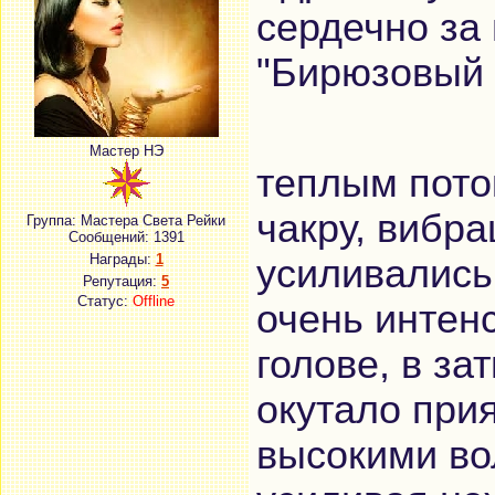
сердечно за
"Бирюзовый 
Мастер НЭ
теплым пото
чакру, вибр
Группа: Мастера Света Рейки
Сообщений:
1391
Награды:
1
усиливались
Репутация:
5
Статус:
Offline
очень интен
голове, в за
окутало при
высокими во