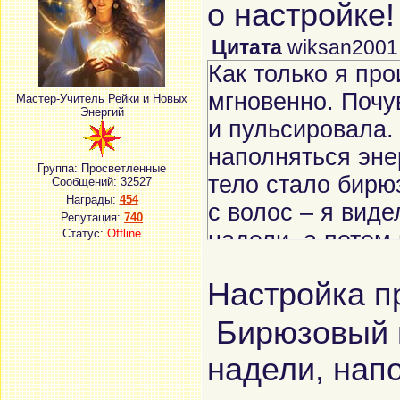
о настройке
Цитата
wiksan2001
Как только я про
мгновенно. Почу
Мастер-Учитель Рейки и Новых
Энергий
и пульсировала.
наполняться энер
Группа: Просветленные
тело стало бирю
Сообщений:
32527
Награды:
454
с волос – я виде
Репутация:
740
Статус:
Offline
надели, а потом 
интегрировался
Настройка п
сильные вибраци
молодые волосы»
Бирюзовый п
Canis Major, где
надели, нап
энергии. Попроб