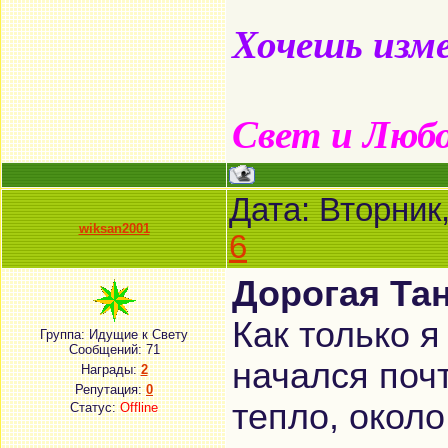
Хочешь изме
Свет и Люб
Дата: Вторник
wiksan2001
6
Дорогая Тан
Как только я
Группа: Идущие к Свету
Сообщений:
71
начался поч
Награды:
2
Репутация:
0
тепло, около
Статус:
Offline