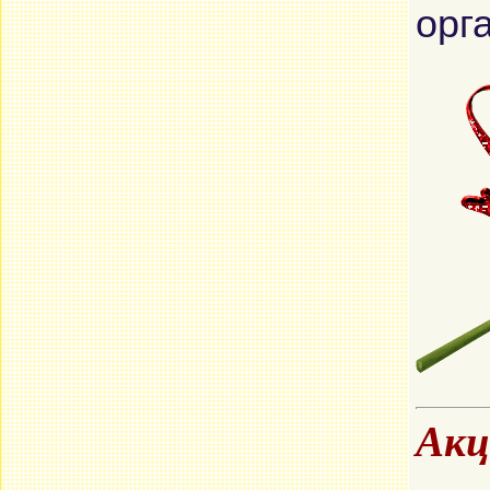
орг
Акц