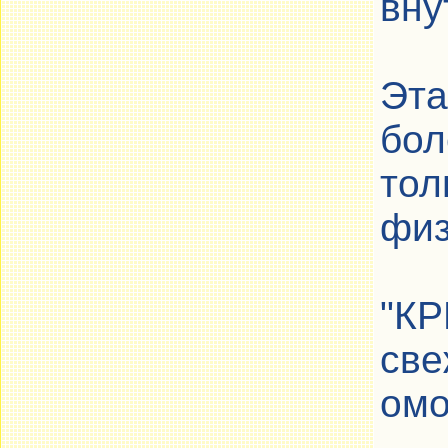
вну
Эта
бол
тол
физ
"КР
све
омо