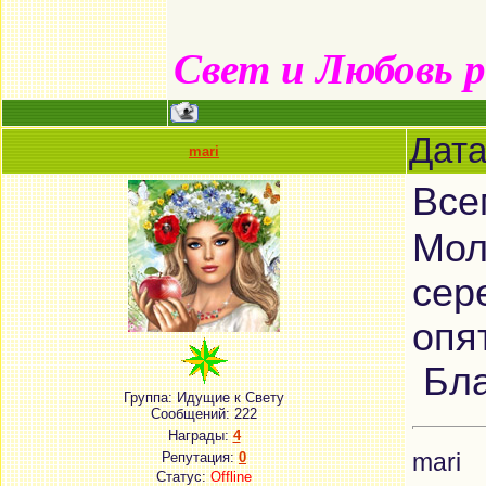
Свет и Любовь 
Дата
mari
Все
Мол
сер
опя
Бла
Группа: Идущие к Свету
Сообщений:
222
Награды:
4
mari
Репутация:
0
Статус:
Offline