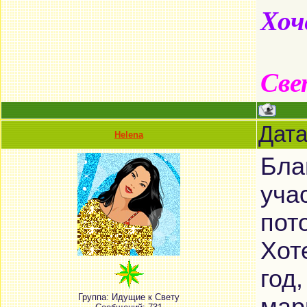
Хоч
Све
Дата
Helena
Бла
уча
пот
Хот
год
Группа: Идущие к Свету