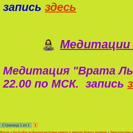
запись
здесь
Медитации 
Медитация "
Врата Ль
22.00 по МСК. запись
Страница
1
из
1
1
Форум
»
Настройки на Высокочастотные каналы и энергии Нового времени
»
Энергосистема
»