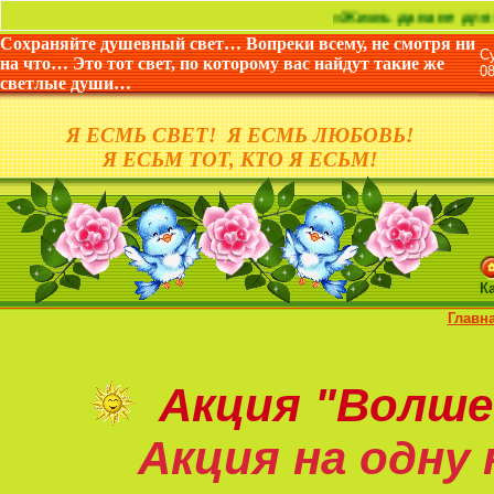
«Жизнь дана не для того, что
Сохраняйте душевный свет… Вопреки всему, не смотря ни
С
на что… Это тот свет, по которому вас найдут такие же
0
светлые души…
Я ЕСМЬ СВЕТ! Я ЕСМЬ ЛЮБОВЬ!
Я ЕСЬМ ТОТ, КТО Я ЕСЬМ!
К
Главн
Акция
"Волше
Акция на
одну