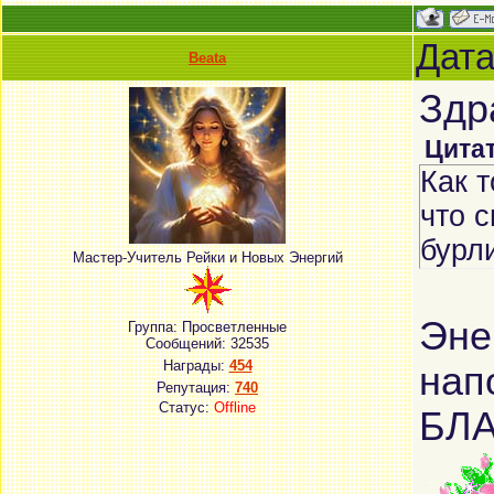
Дата
Beata
Здр
Цита
Как т
что с
бурл
Мастер-Учитель Рейки и Новых Энергий
Эне
Группа: Просветленные
Сообщений:
32535
Награды:
454
нап
Репутация:
740
Статус:
Offline
БЛА