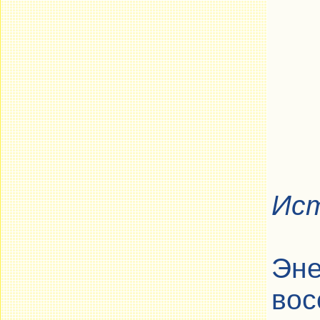
Ист
Эн
вос