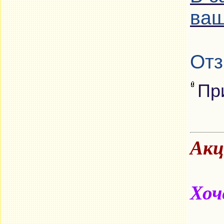
ваш
Отз
Пр
Акц
Хоч