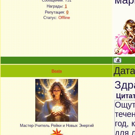
мар
Сообщений:
731
Награды:
1
Репутация:
0
Статус:
Offline
Дата
Beata
Здр
Цита
Ощут
тече
год,
Мастер-Учитель Рейки и Новых Энергий
для 