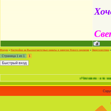
Хоч
Све
Форум
»
Настройки на Высокочастотные каналы и энергии Нового времени
»
Энергосистема
»
Страница
1
из
1
1
«Человек - это материализо
Copyr