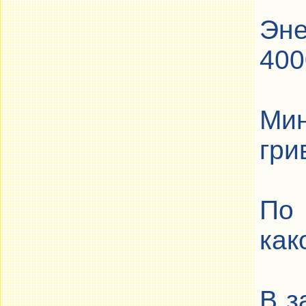
Эне
400
Мин
гри
По 
как
В з