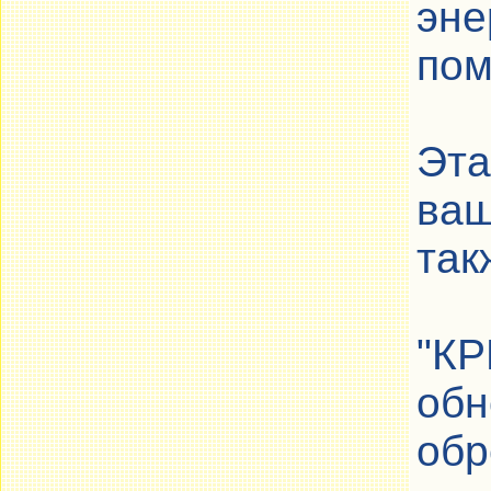
эне
пом
Эта
ваш
так
"К
обн
обр