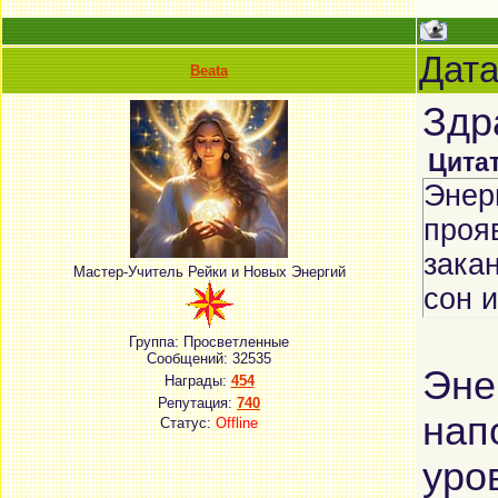
Дата
Beata
Здр
Цита
Энер
прояв
закан
Мастер-Учитель Рейки и Новых Энергий
сон 
Группа: Просветленные
Сообщений:
32535
Эне
Награды:
454
Репутация:
740
нап
Статус:
Offline
уро