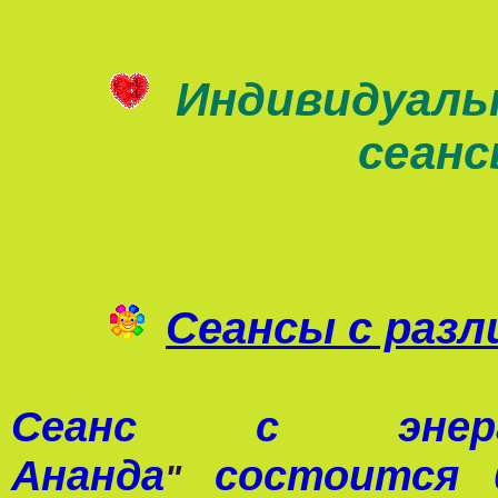
Индивидуаль
сеан
Сеансы с раз
Сеанс с э
Ананда
состоится 0
"