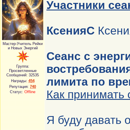
Участники сеа
КсенияС
Ксени
Мастер-Учитель Рейки
и Новых Энергий
Сеанс с энерг
востребования
Группа:
Просветленные
Сообщений:
32535
лимита по вре
Награды:
454
Репутация:
740
Как принимать 
Статус:
Offline
Я буду давать 