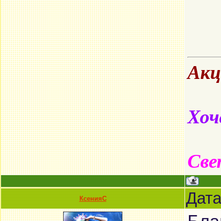
Акц
Хоч
Све
Дата
КсенияС