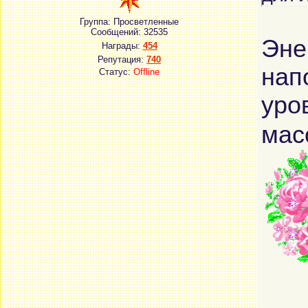
Группа: Просветленные
Сообщений:
32535
Эне
Награды:
454
Репутация:
740
нап
Статус:
Offline
уро
мас