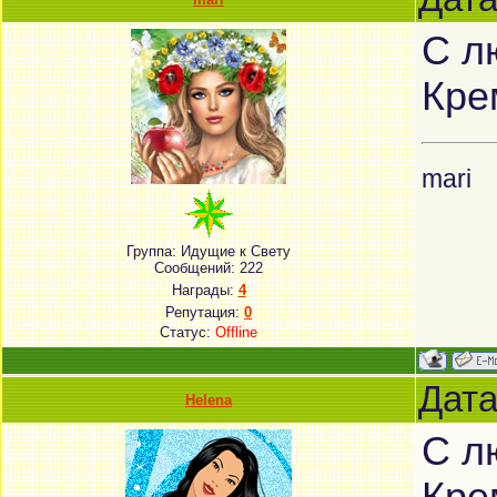
С л
Кре
mari
Группа: Идущие к Свету
Сообщений:
222
Награды:
4
Репутация:
0
Статус:
Offline
Дата
Helena
С л