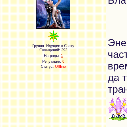
Бла
Эне
Группа: Идущие к Свету
Сообщений:
292
час
Награды:
1
Репутация:
0
вре
Статус:
Offline
да 
тра