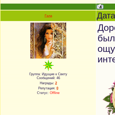
Дата
Гала
Дор
был
ощу
инт
Группа: Идущие к Свету
Сообщений:
46
Награды:
2
Репутация:
0
Статус:
Offline