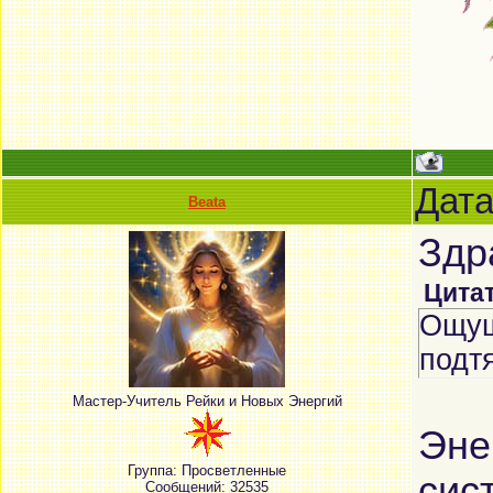
Дата
Beata
Здр
Цита
Ощущ
подт
Мастер-Учитель Рейки и Новых Энергий
Эне
Группа: Просветленные
сис
Сообщений:
32535