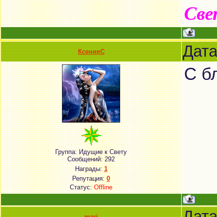
Све
Дата
КсенияС
С б
Группа: Идущие к Свету
Сообщений:
292
Награды:
1
Репутация:
0
Статус:
Offline
Дата
mari