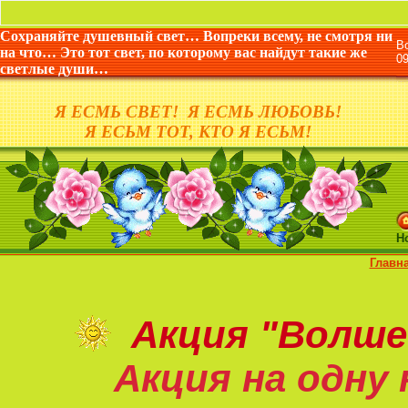
«Жи
Сохраняйте душевный свет… Вопреки всему, не смотря ни
В
на что… Это тот свет, по которому вас найдут такие же
0
светлые души…
Я ЕСМЬ СВЕТ! Я ЕСМЬ ЛЮБОВЬ!
Я ЕСЬМ ТОТ, КТО Я ЕСЬМ!
Н
Главн
Акция
"Волше
Акция на
одну