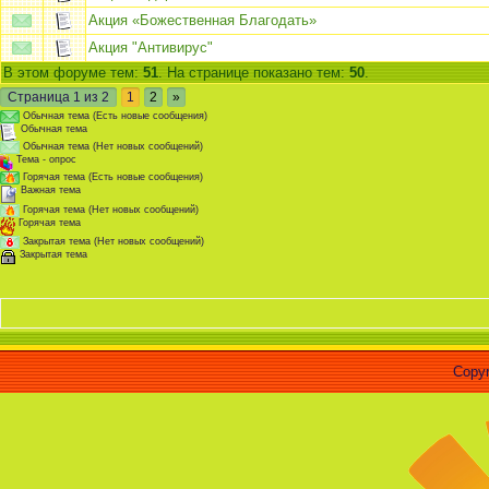
Акция «Божественная Благодать»
Акция "Антивирус"
В этом форуме тем:
51
. На странице показано тем:
50
.
Страница
1
из
2
1
2
»
Обычная тема (Есть новые сообщения)
Обычная тема
Обычная тема (Нет новых сообщений)
Тема - опрос
Горячая тема (Есть новые сообщения)
Важная тема
Горячая тема (Нет новых сообщений)
Горячая тема
Закрытая тема (Нет новых сообщений)
Закрытая тема
«Ч
Copyr