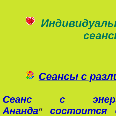
Индивидуаль
сеан
Сеансы с раз
Сеанс с э
Ананда
состоится 0
"