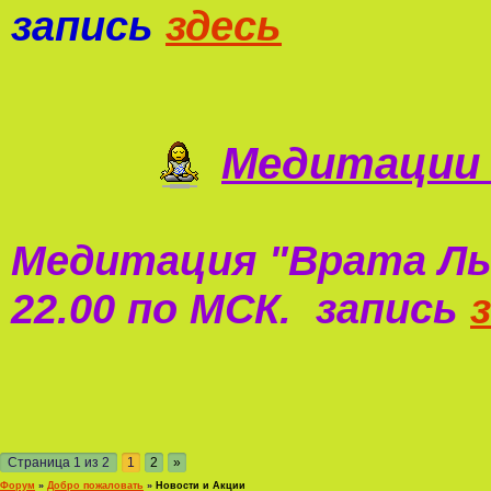
запись
здесь
Медитации 
Медитация "
Врата Ль
22.00 по МСК. запись
Страница
1
из
2
1
2
»
Форум
»
Добро пожаловать
»
Новости и Акции