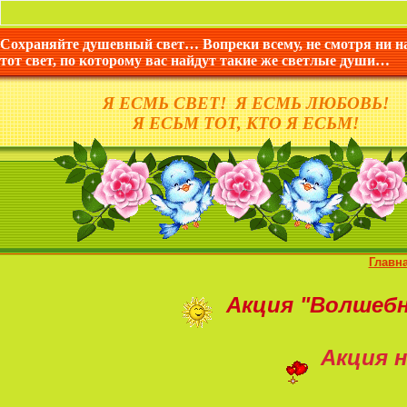
Сохраняйте душевный свет… Вопреки всему, не смотря ни н
тот свет, по которому вас найдут такие же светлые души…
Я ЕСМЬ СВЕТ! Я ЕСМЬ ЛЮБОВЬ!
Я ЕСЬМ ТОТ, КТО Я ЕСЬМ!
Главн
Акция
"Волшеб
Акция н