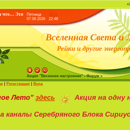
«Жизнь дана
а что… Это
Пятница
RSS
07.08.2026 22:48
Вселенная Света и 
Рейки и другие энергоп
Акция "Весеннее настроение" - Форум »
ая
|
Регистрация
|
Вход
ное Лето"
здесь
Акция на
одну 
а каналы Серебряного Блока Сириу