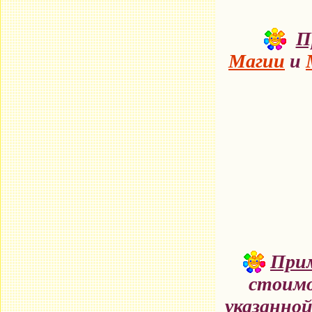
П
Магии
и
При
стоимо
указанно