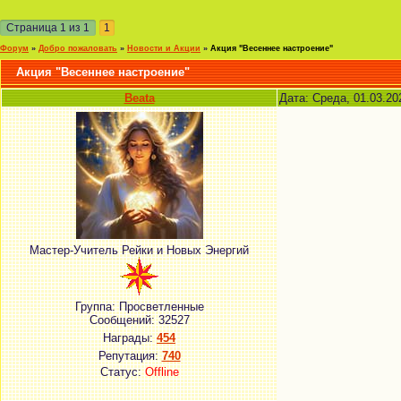
Страница
1
из
1
1
Форум
»
Добро пожаловать
»
Новости и Акции
»
Акция "Весеннее настроение"
Акция "Весеннее настроение"
Beata
Дата: Среда, 01.03.20
Мастер-Учитель Рейки и Новых Энергий
Группа: Просветленные
Сообщений:
32527
Награды:
454
Репутация:
740
Статус:
Offline