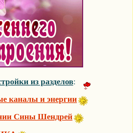
тройки из разделов
:
е каналы и энергии
инии Сины Шендрей