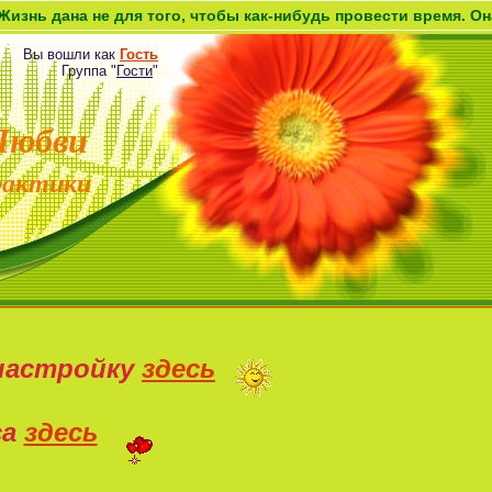
 не для того, чтобы как-нибудь провести время. Она дана как
Вы вошли как
Гость
Группа
"
Гости
"
Любви
рактики
настройку
здесь
са
здесь