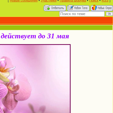
[
Новые сообщения
•
Участники
•
Правила форума
•
Поиск
•
RSS
]
действует до 31 мая