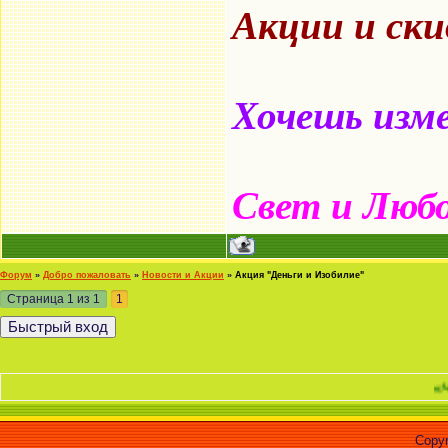
Акции и ск
Хочешь изме
Свет и Люб
Форум
»
Добро пожаловать
»
Новости и Акции
»
Акция "Деньги и Изобилие"
Страница
1
из
1
1
«Человек -
Copyr