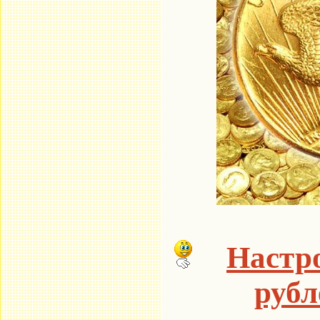
Настро
рубл