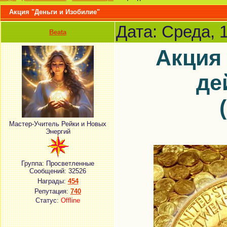
Акция "Деньги и Изобилие"
Дата: Среда, 
Beata
Акция
де
Мастер-Учитель Рейки и Новых
Энергий
Группа: Просветленные
Сообщений:
32526
Награды:
454
Репутация:
740
Статус:
Offline