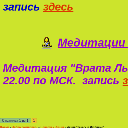
запись
здесь
Медитации 
Медитация "
Врата Ль
22.00 по МСК. запись
Страница
1
из
1
1
Форум
»
Добро пожаловать
»
Новости и Акции
»
Акция "Деньги и Изобилие"