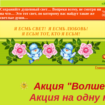
«Жизнь дан
Сохраняйте душевный свет… Вопреки всему, не смотря ни
Ч
на что… Это тот свет, по которому вас найдут такие же
0
светлые души…
Я ЕСМЬ СВЕТ! Я ЕСМЬ ЛЮБОВЬ!
Я ЕСЬМ ТОТ, КТО Я ЕСЬМ!
А
Главн
Акция
"Волше
Акция на
одну