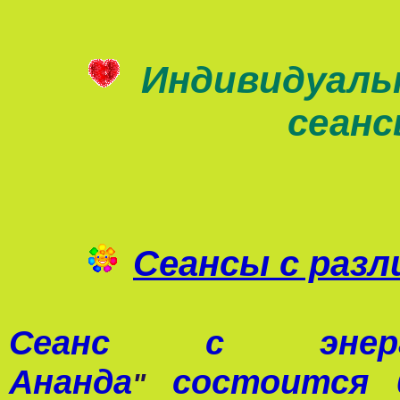
Индивидуаль
сеан
Сеансы с раз
Сеанс с э
Ананда
состоится 0
"