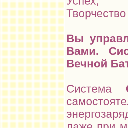
Успех, Р
Творчество
Вы управл
Вами. Си
Вечной Ба
Система
самосто
энергозар
даже при м