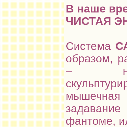
В наше вр
ЧИСТАЯ Э
Система
С
образом, р
– нор
скульптур
мышечная
задавание
фантоме, и