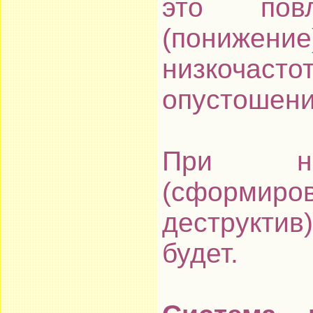
это пов
(понижени
низкоч
опустошени
При нап
(сформир
деструкти
будет.