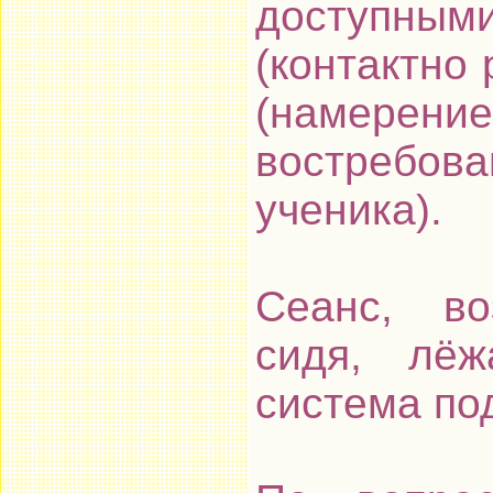
доступн
(контактно 
(намерен
востребов
ученика).
Сеанс, во
сидя, лё
система по