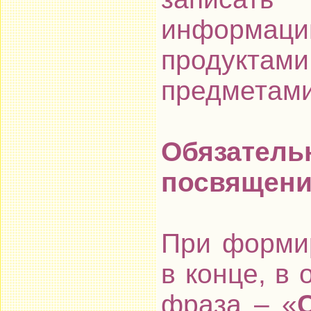
информацию
продукта
предметами
Обязател
посвящения
При форми
в конце, в 
фраза – «