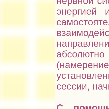
нервной си
энергией 
самостояте
взаимо
направл
абсолют
(намере
установле
сессии, нач
С помощ