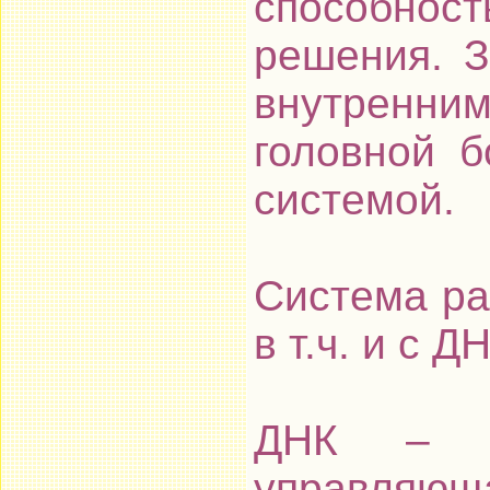
способнос
решения. З
внутренни
головной б
системой.
Система ра
в т.ч. и с Д
ДНК – э
управляю