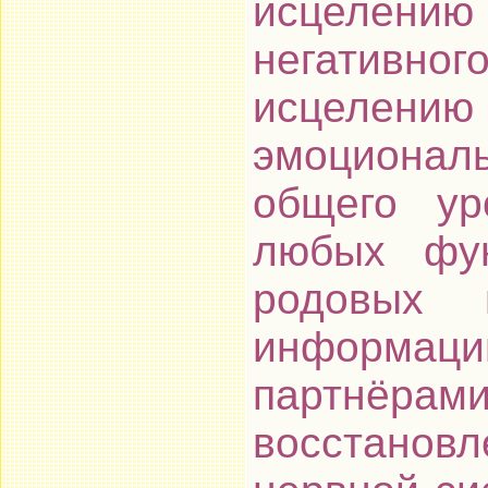
исцелению
негатив
исцелен
эмоциональ
общего ур
любых фун
родовых 
информаци
партнё
восстано