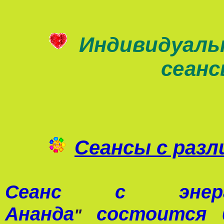
Индивидуаль
сеан
Сеансы с раз
Сеанс с э
Ананда
состоится 0
"