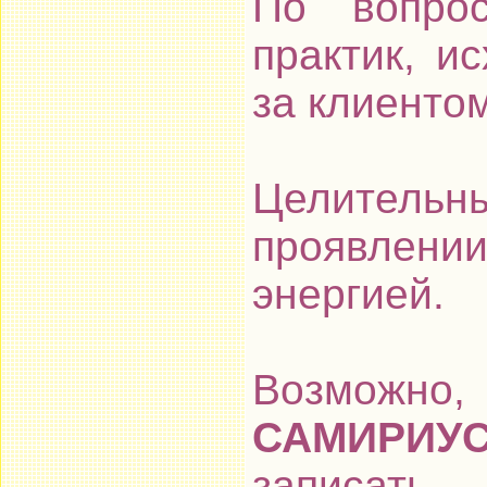
По вопрос
практик, и
за клиентом
Целитель
проявлении
энергией.
Возможн
САМИРИУ
записать