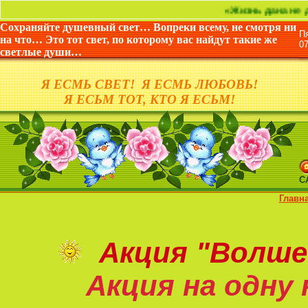
«Жизнь дана не для того, 
Сохраняйте душевный свет… Вопреки всему, не смотря ни
П
на что… Это тот свет, по которому вас найдут такие же
0
светлые души…
Я ЕСМЬ СВЕТ! Я ЕСМЬ ЛЮБОВЬ!
Я ЕСЬМ ТОТ, КТО Я ЕСЬМ!
С
Главн
Акция
"Волше
Акция на
одну