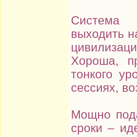
Систем
выходить на
цивилизац
Хороша, п
тонкого ур
сессиях, в
Мощно пода
сроки – ид