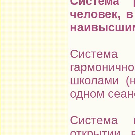
Система 
человек, в
наивысшим
Система
гармонич
школами (
одном сеан
Система п
открытии 