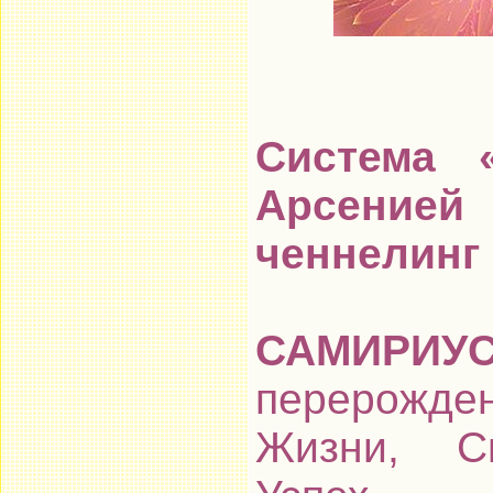
Система
Арсение
ченнелинг 
САМИРИУ
перерожде
Жизни, См