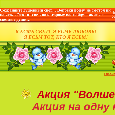
Сохраняйте душевный свет… Вопреки всему, не смотря ни
Ч
на что… Это тот свет, по которому вас найдут такие же
0
светлые души…
Я ЕСМЬ СВЕТ! Я ЕСМЬ ЛЮБОВЬ!
Я ЕСЬМ ТОТ, КТО Я ЕСЬМ!
Ц
Главн
Акция
"Волше
Акция на
одну