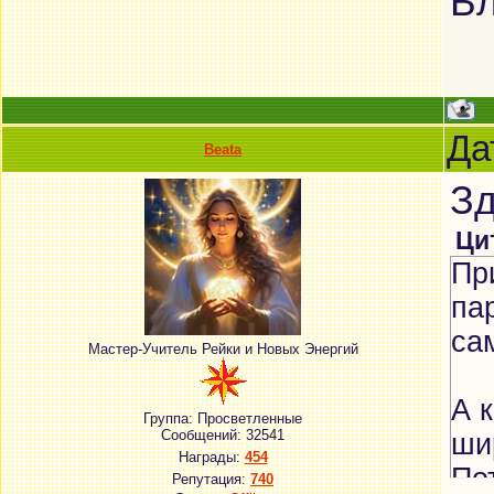
Бл
Да
Beata
Зд
Ци
Пр
пар
са
Мастер-Учитель Рейки и Новых Энергий
А 
Группа: Просветленные
Сообщений:
32541
ши
Награды:
454
По
Репутация:
740