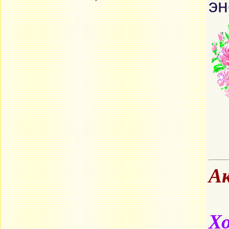
эн
Ак
Хо