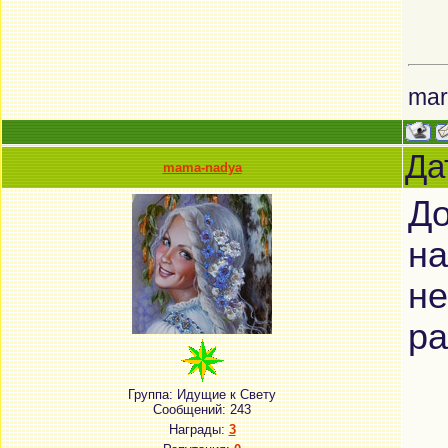
mar
Да
mama-nadya
До
на
не
ра
Группа: Идущие к Свету
Сообщений:
243
Награды:
3