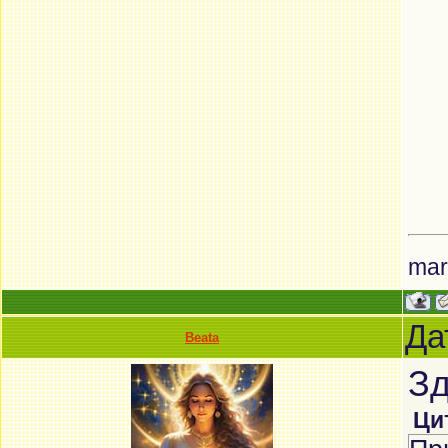
mar
Да
Beata
Зд
Ци