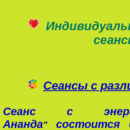
Индивидуаль
сеан
Сеансы с раз
Сеанс с э
Ананда
состоится 0
"