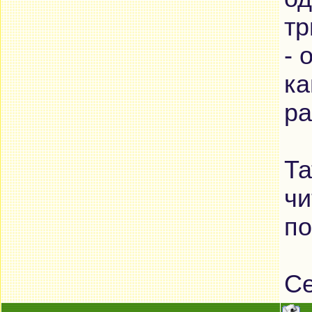
тр
- 
ка
ра
Та
чи
по
Се