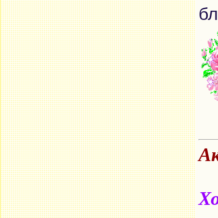
бл
Ак
Хо