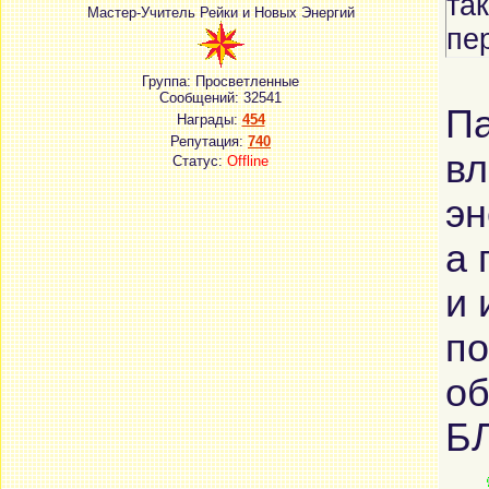
та
Мастер-Учитель Рейки и Новых Энергий
пе
Группа: Просветленные
Сообщений:
32541
Па
Награды:
454
Репутация:
740
вл
Статус:
Offline
эн
а 
и 
по
об
Б