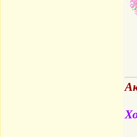
Ак
Хо