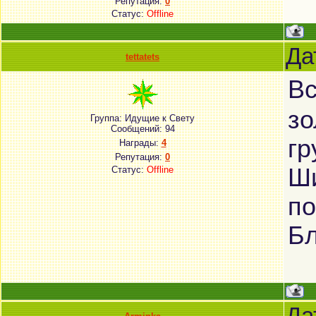
Репутация:
0
Статус:
Offline
Да
tettatets
Вс
зо
Группа: Идущие к Свету
Сообщений:
94
гр
Награды:
4
Репутация:
0
Ши
Статус:
Offline
п
Бл