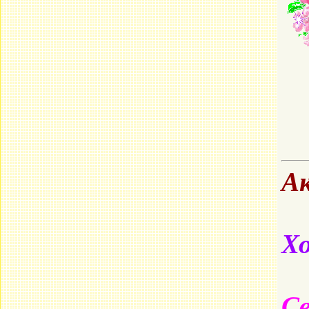
Ак
Хо
Св