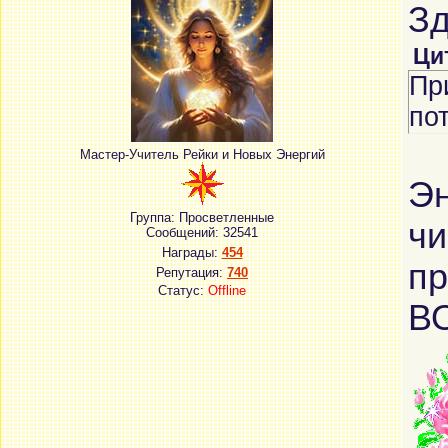
Зд
Ци
Пр
по
Мастер-Учитель Рейки и Новых Энергий
Эн
Группа: Просветленные
чи
Сообщений:
32541
Награды:
454
пр
Репутация:
740
Статус:
Offline
В