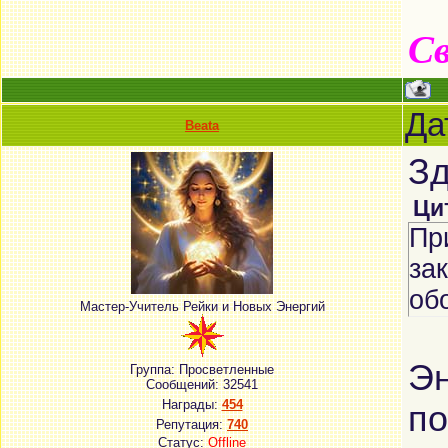
Св
Да
Beata
Зд
Ци
Пр
за
об
Мастер-Учитель Рейки и Новых Энергий
Эн
Группа: Просветленные
Сообщений:
32541
Награды:
454
по
Репутация:
740
Статус:
Offline