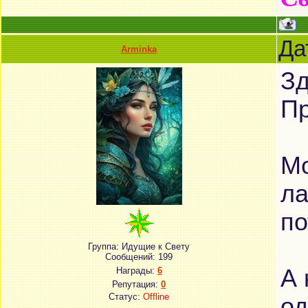
Да
Arminka
Зд
Пр
Мо
ла
по
Группа: Идущие к Свету
Сообщений:
199
А 
Награды:
6
Репутация:
0
Статус:
Offline
од