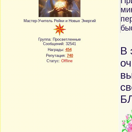
Пр
ми
пе
Мастер-Учитель Рейки и Новых Энергий
бы
Группа: Просветленные
Сообщений:
32541
В 
Награды:
454
Репутация:
740
оч
Статус:
Offline
вы
св
Б