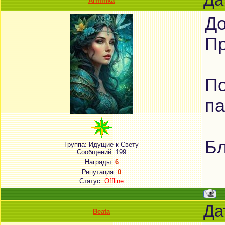
Да
Arminka
До
Пр
По
па
Бл
Группа: Идущие к Свету
Сообщений:
199
Награды:
6
Репутация:
0
Статус:
Offline
Да
Beata