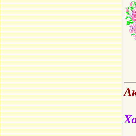
Ак
Хо