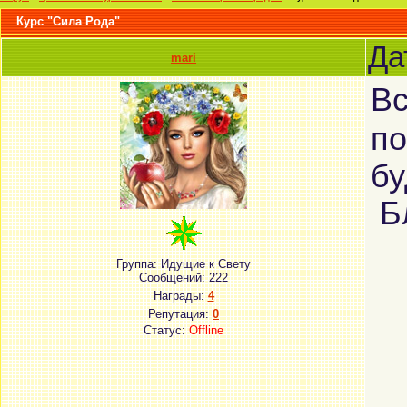
Курс "Сила Рода"
Да
mari
Вс
по
бу
Бл
Группа: Идущие к Свету
Сообщений:
222
Награды:
4
Репутация:
0
Статус:
Offline