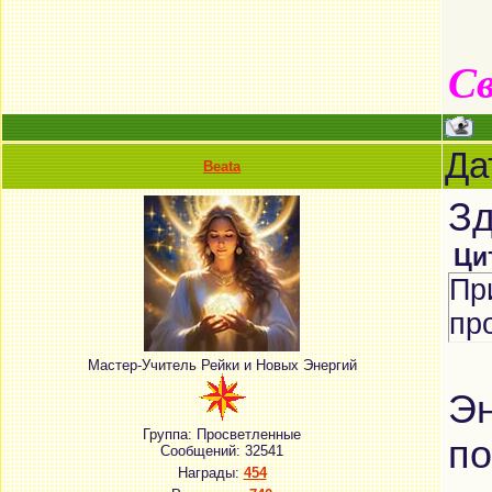
Св
Да
Beata
Зд
Ци
Пр
пр
Мастер-Учитель Рейки и Новых Энергий
Эн
Группа: Просветленные
по
Сообщений:
32541
Награды:
454