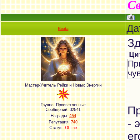
Св
Да
Beata
Зд
Ци
Пр
чу
Мастер-Учитель Рейки и Новых Энергий
Группа: Просветленные
Пр
Сообщений:
32541
Награды:
454
- 
Репутация:
740
Статус:
Offline
ег