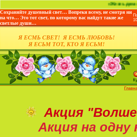
«Жизнь дана не для тог
Сохраняйте душевный свет… Вопреки всему, не смотря ни
П
на что… Это тот свет, по которому вас найдут такие же
1
светлые души…
Я ЕСМЬ СВЕТ! Я ЕСМЬ ЛЮБОВЬ!
Я ЕСЬМ ТОТ, КТО Я ЕСЬМ!
К
Главн
Акция
"Волше
Акция на
одну