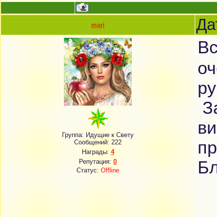
Да
mari
Вс
оч
ру
За
ви
Группа: Идущие к Свету
пр
Сообщений:
222
Награды:
4
Репутация:
0
Бл
Статус:
Offline