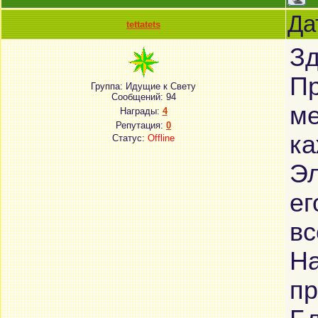
Да
tettatets
Зд
Пр
Группа: Идущие к Свету
Сообщений:
94
ме
Награды:
4
Репутация:
0
ка
Статус:
Offline
Эл
ег
вс
На
пр