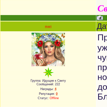
Св
Да
mari
Пр
уж
чу
пр
но
Группа: Идущие к Свету
до
Сообщений:
222
Награды:
4
Репутация:
0
Бл
Статус:
Offline