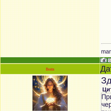
mar
Да
Beata
Зд
Ци
Пр
че