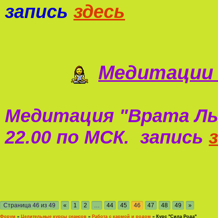
запись
здесь
Медитации 
Медитация "
Врата Ль
22.00 по МСК. запись
Страница
46
из
49
«
1
2
…
44
45
46
47
48
49
»
Форум
»
Целительные курсы сеансов
»
Работа с кармой и родом
»
Курс "Сила Рода"