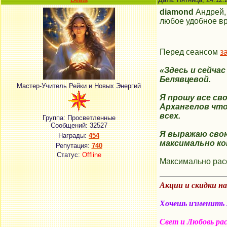
diamond
Андрей
любое удобное в
Перед сеансом
з
«Здесь и сейча
Белявцевой.
Мастер-Учитель Рейки и Новых Энергий
Я прошу все св
Архангелов
что
всех.
Группа: Просветленные
Сообщений:
32527
Я выражаю свою
Награды:
454
максимально ко
Репутация:
740
Статус:
Offline
Максимально расс
Акции и скидки н
Хочешь изменить м
Свет и Любовь ра