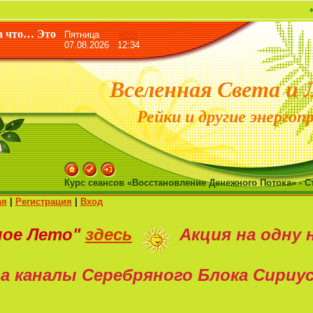
«Жизнь да
а что… Это
Пятница
RSS
07.08.2026 12:34
Вселенная Света и 
Рейки и другие энергоп
Курс сеансов «Восстановление Денежного Потока» - С
ая
|
Регистрация
|
Вход
ное Лето"
здесь
Акция на
одну 
а каналы Серебряного Блока Сириу