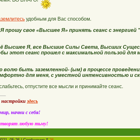
аземлитесь
удобным для Вас способом.
с Я прошу свое «Высшее Я» принять сеанс
с энергией 
оё Высшее Я, все Высшие Силы Света,
Высших Сущес
бы этот сеанс прошел с максимальной пользой для м
 волю быть заземленной- (ым) в процессе проведен
мфортно для меня, с уместной интенсивностью и с
лабьтесь, отпустите все мысли и принимайте сеанс.
а настройки
здесь
ир, начни с себя!
створят любую тьму!
2021, 05:26 | Сообщение #
26