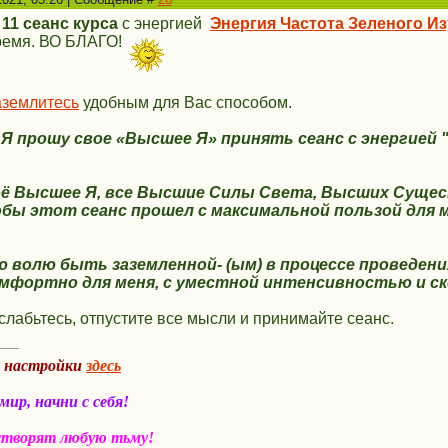
,
11 сеанс
курса
с энергией
Энергия Частота Зеленого И
ремя. ВО БЛАГО!
аземлитесь
удобным для Вас способом.
с Я прошу свое «Высшее Я» принять сеанс
с энергией 
оё Высшее Я, все Высшие Силы Света,
Высших Сущес
бы этот сеанс прошел с максимальной пользой для м
 волю быть заземленной- (ым) в процессе проведен
мфортно для меня, с уместной интенсивностью и с
лабьтесь, отпустите все мысли и принимайте сеанс.
а настройки
здесь
ир, начни с себя!
створят любую тьму!