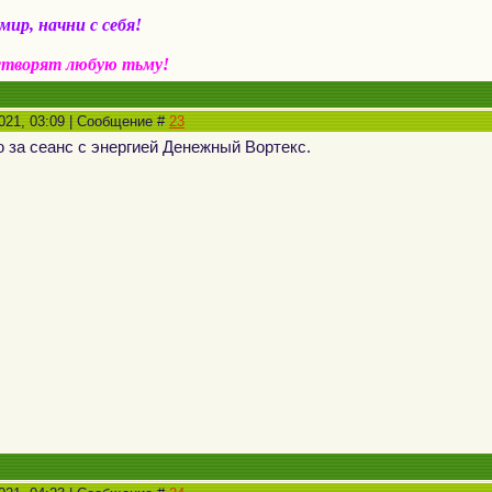
ир, начни с себя!
створят любую тьму!
2021, 03:09 | Сообщение #
23
ю за сеанс с энергией Денежный Вортекс.