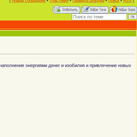
[
Новые сообщения
•
Участники
•
Правила форума
•
Поиск
•
RSS
]
наполнение энергиями денег и изобилия и привлечение новых