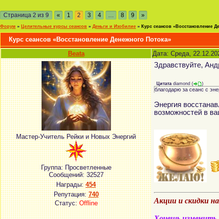
Страница
2
из
9
«
1
2
3
4
…
8
9
»
Форум
»
Целительные курсы сеансов
»
Деньги и Изобилие
»
Курс сеансов «Восстановление Д
Курс сеансов «Восстановление Денежного Потока»
Beata
Дата: Среда, 22.12.20
Здравствуйте, Ан
Цитата
diamond
(
)
благодарю за сеанс с эн
Энергия восстанав
возможностей в в
Мастер-Учитель Рейки и Новых Энергий
Группа: Просветленные
Сообщений:
32527
Награды:
454
Репутация:
740
Акции и скидки н
Статус:
Offline
Хочешь изменить м