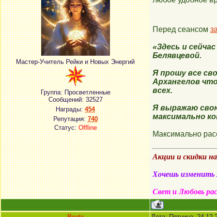
Перед сеансом
з
«Здесь и сейча
Белявцевой.
Мастер-Учитель Рейки и Новых Энергий
Я прошу все св
Архангелов
что
всех.
Группа: Просветленные
Сообщений:
32527
Я выражаю свою
Награды:
454
максимально ко
Репутация:
740
Статус:
Offline
Максимально расс
Акции и скидки н
Хочешь изменить м
Свет и Любовь ра
Beata
Дата: Пятница, 24.12.