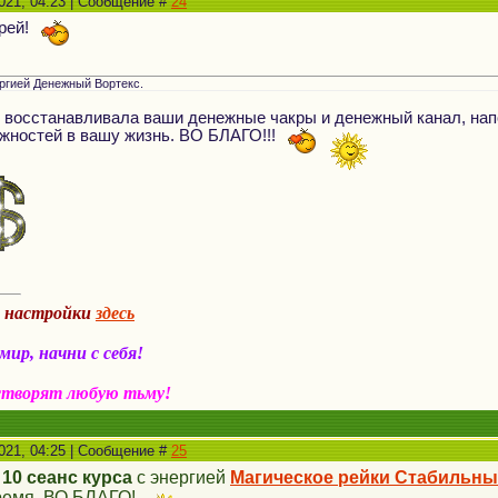
2021, 04:23 | Сообщение #
24
дрей!
ергией Денежный Вортекс.
 восстанавливала ваши денежные чакры и денежный канал, нап
жностей в вашу жизнь. ВО БЛАГО!!!
а настройки
здесь
ир, начни с себя!
створят любую тьму!
2021, 04:25 | Сообщение #
25
,
10 сеанс
курса
с энергией
Магическое рейки Стабильны
ремя. ВО БЛАГО!