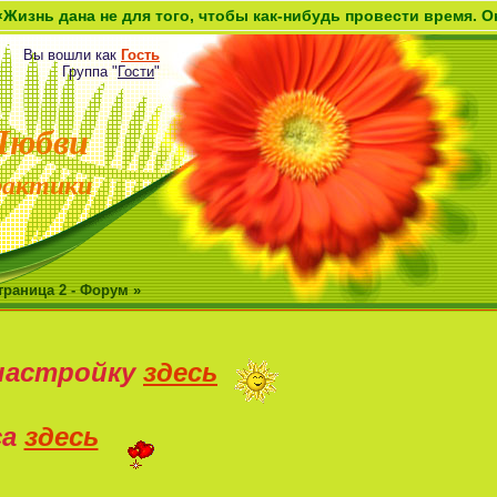
на не для того, чтобы как-нибудь провести время. Она дана к
Вы вошли как
Гость
Группа
"
Гости
"
Любви
рактики
траница 2 - Форум »
настройку
здесь
са
здесь