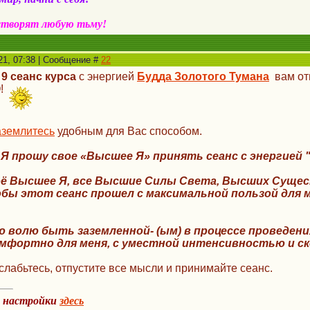
створят любую тьму!
21, 07:38 | Сообщение #
22
,
9 сеанс
курса
с энергией
Будда Золотого Тумана
вам от
О!
аземлитесь
удобным для Вас способом.
с Я прошу свое «Высшее Я» принять сеанс
с энергией 
оё Высшее Я, все Высшие Силы Света,
Высших Сущес
бы этот сеанс прошел с максимальной пользой для м
 волю быть заземленной- (ым) в процессе проведен
мфортно для меня, с уместной интенсивностью и с
лабьтесь, отпустите все мысли и принимайте сеанс.
а настройки
здесь