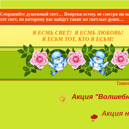
Сохраняйте душевный свет… Вопреки всему, не смотря ни н
тот свет, по которому вас найдут такие же светлые души…
Я ЕСМЬ СВЕТ! Я ЕСМЬ ЛЮБОВЬ!
Я ЕСЬМ ТОТ, КТО Я ЕСЬМ!
Главн
Акция
"Волшеб
Акция н