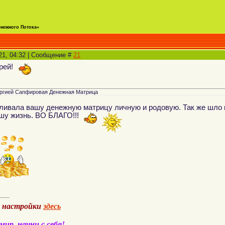
енежного Потока»
21, 04:32 | Сообщение #
21
дрей!
ергией Сапфировая Денежная Матрица
ливала вашу денежную матрицу личную и родовую. Так же шло 
ашу жизнь. ВО БЛАГО!!!
а настройки
здесь
ир, начни с себя!