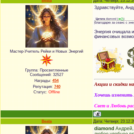
Beata
Дата: Четверг, 23.12.
Здравствуйте, Ан
Цитата
diamond
(
)
благодарю за сеанс с эн
Энергия очищала и
финансовых возмо
Мастер-Учитель Рейки и Новых Энергий
Группа: Просветленные
Сообщений:
32527
Награды:
454
Акции и скидки н
Репутация:
740
Статус:
Offline
Хочешь изменить м
Свет и Любовь ра
Beata
Дата: Четверг, 23.12.
diamond
Андрей
любое удобное в