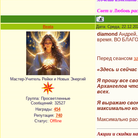
Свет и Любовь ра
Beata
Дата: Среда, 22.12.20
diamond
Андрей
время. ВО БЛАГ
Перед сеансом
з
«Здесь и сейча
Мастер-Учитель Рейки и Новых Энергий
Я прошу все св
Архангелов
что
всех.
Группа: Просветленные
Я выражаю свою
Сообщений:
32527
максимально ко
Награды:
454
Репутация:
740
Максимально расс
Статус:
Offline
Акции и скидки н