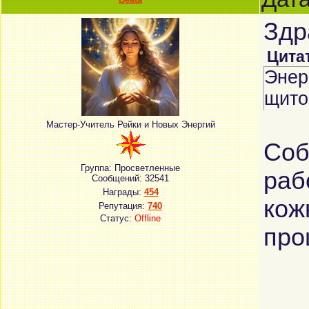
Здр
Цита
Энер
щито
Мастер-Учитель Рейки и Новых Энергий
Соб
Группа: Просветленные
раб
Сообщений:
32541
Награды:
454
кож
Репутация:
740
Статус:
Offline
про