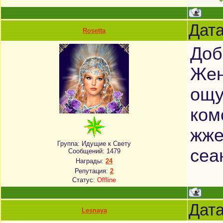
Дата
Rosetta
Доб
Жен
ощу
ком
жже
Группа: Идущие к Свету
сеа
Сообщений:
1479
Награды:
24
Репутация:
2
Статус:
Offline
Дата
Lesnaya