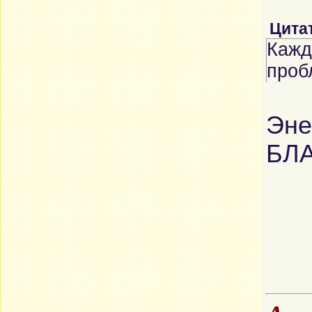
Цита
Кажд
проб
Эне
БЛА