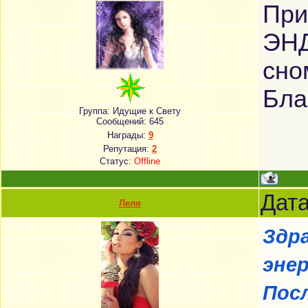
При
ЭНД
сно
Бла
Группа: Идущие к Свету
Сообщений:
645
Награды:
9
Репутация:
2
Статус:
Offline
Дата
Леля
Здр
эне
Пос