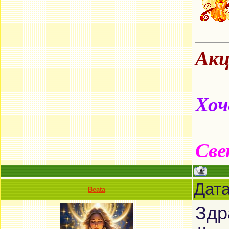
Акц
Хоч
Све
Дата
Beata
Здр