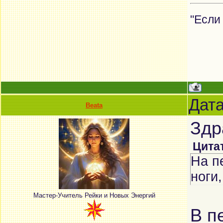
"Если
Дата
Beata
Здр
Цита
На п
ноги
Мастер-Учитель Рейки и Новых Энергий
В п