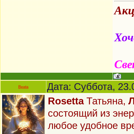
Акц
Хоч
Све
Дата: Суббота, 23.
Beata
Rosetta
Татьяна,
состоящий из энер
любое удобное вр