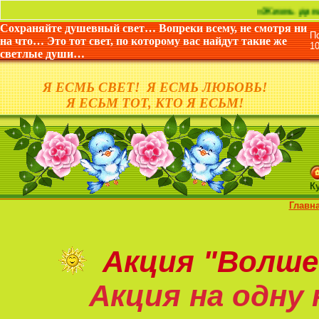
«Жизнь дана не для то
Сохраняйте душевный свет… Вопреки всему, не смотря ни
П
на что… Это тот свет, по которому вас найдут такие же
1
светлые души…
Я ЕСМЬ СВЕТ! Я ЕСМЬ ЛЮБОВЬ!
Я ЕСЬМ ТОТ, КТО Я ЕСЬМ!
К
Главн
Акция
"Волше
Акция на
одну