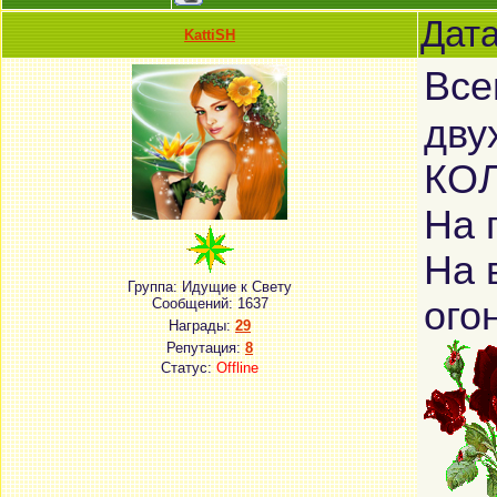
Дата
KattiSH
Все
дву
КО
На 
На 
Группа: Идущие к Свету
ого
Сообщений:
1637
Награды:
29
Репутация:
8
Статус:
Offline