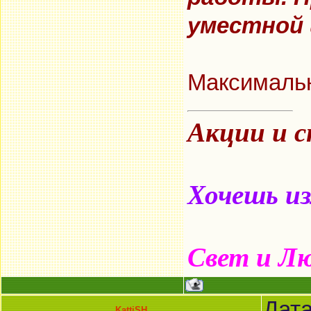
уместной
Максимальн
Акции и 
Хочешь из
Свет и Л
Дата
KattiSH