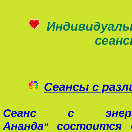
Индивидуаль
сеан
Сеансы с раз
Сеанс с э
Ананда
состоится 0
"