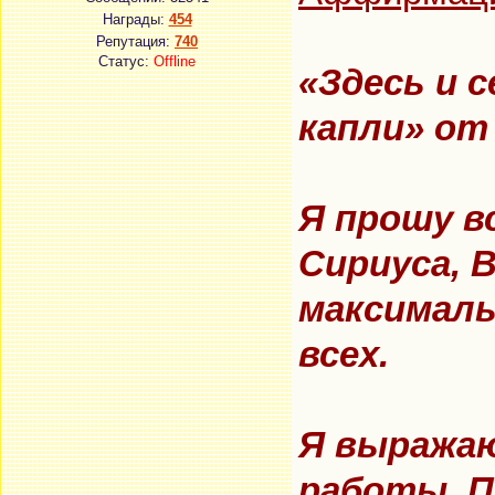
Награды:
454
Репутация:
740
Статус:
Offline
«Здесь и 
капли»
от 
Я прошу в
Сириуса,
В
максималь
всех.
Я выражаю
работы. П