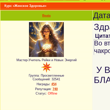
Курс «Женское Здоровье»
Дата
Beata
Здр
Цита
Во в
чакр
Мастер-Учитель Рейки и Новых Энергий
У В
Группа: Просветленные
БЛА
Сообщений:
32541
Награды:
454
Репутация:
740
Статус:
Offline