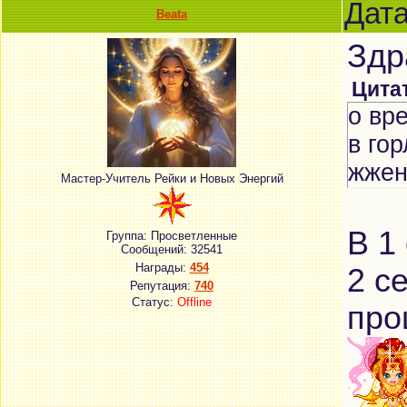
Дата
Beata
Здр
Цита
о вр
в го
жжен
Мастер-Учитель Рейки и Новых Энергий
В 1
Группа: Просветленные
Сообщений:
32541
Награды:
454
2 с
Репутация:
740
Статус:
Offline
про