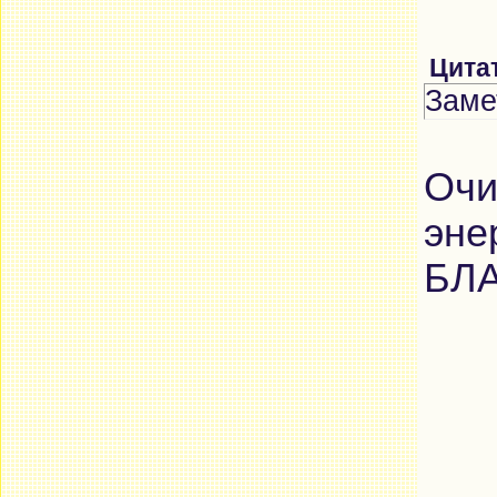
Цита
Заме
Очи
эне
БЛА