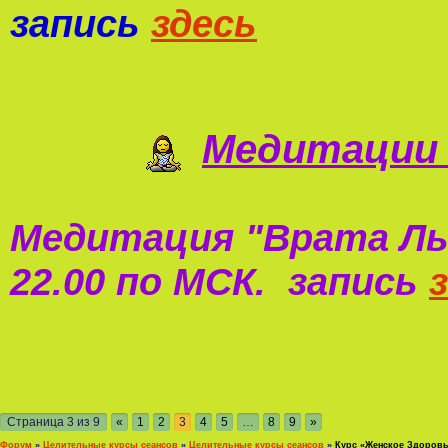
запись
здесь
Медитации 
Медитация "
Врата Ль
22.00 по МСК. запись
Страница
3
из
9
«
1
2
3
4
5
…
8
9
»
Форум
»
Целительные курсы сеансов
»
Целительные курсы сеансов
»
Курс «Женское Здоров