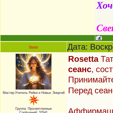
Хоч
Све
Дата: Воскр
Beata
Rosetta
Тат
сеанс
, сос
Принимайте
Перед сеа
Мастер-Учитель Рейки и Новых Энергий
Группа: Просветленные
Аффирмаци
Сообщений:
32541