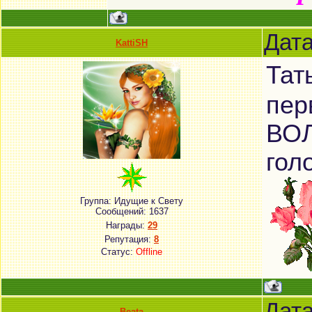
Дата
KattiSH
Тат
пер
ВО
гол
Группа: Идущие к Свету
Сообщений:
1637
Награды:
29
Репутация:
8
Статус:
Offline
Дата
Beata