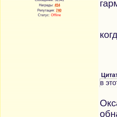
гар
Награды:
454
Репутация:
740
Статус:
Offline
ког
Цита
в эт
Окс
обн