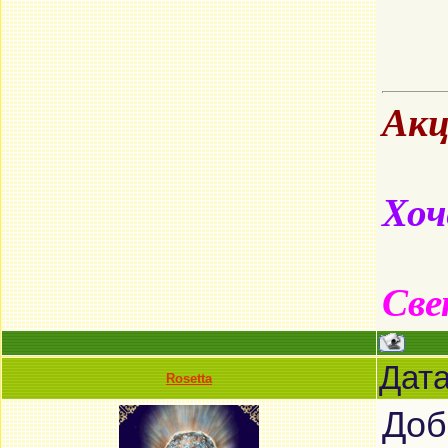
Акц
Хоч
Све
Дата
Rosetta
Доб