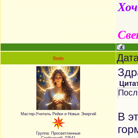
Хоч
Све
Дата
Beata
Здр
Цита
Посл
В э
Мастер-Учитель Рейки и Новых Энергий
гор
Группа: Просветленные
Сообщений:
32541