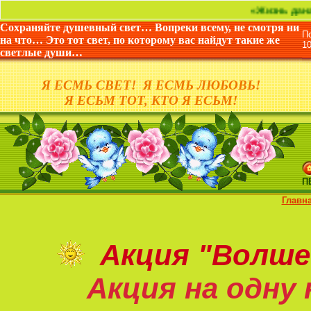
«Жизнь дана не для т
Сохраняйте душевный свет… Вопреки всему, не смотря ни
П
на что… Это тот свет, по которому вас найдут такие же
1
светлые души…
Я ЕСМЬ СВЕТ! Я ЕСМЬ ЛЮБОВЬ!
Я ЕСЬМ ТОТ, КТО Я ЕСЬМ!
П
Главн
Акция
"Волше
Акция на
одну