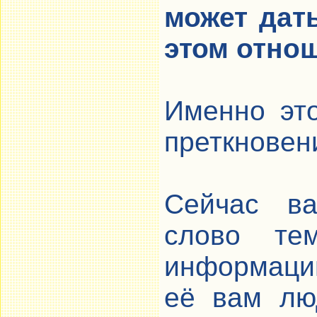
может дат
этом отно
Именно эт
преткновен
Сейчас ва
слово те
информаци
её вам лю