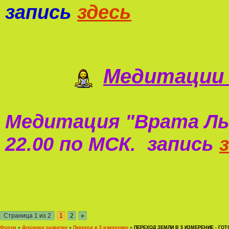
запись
здесь
Медитации 
Медитация "
Врата Ль
22.00 по МСК. запись
Страница
1
из
2
1
2
»
Форум
»
Духовное развитие
»
Переход в 5 измерение
»
ПЕРЕХОД ЗЕМЛИ В 5 ИЗМЕРЕНИЕ - ГО