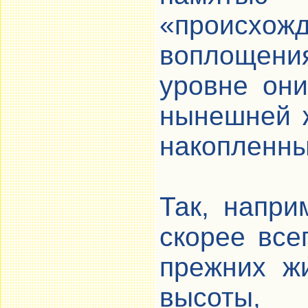
«происхож
воплощени
уровне они
нынешней 
накопленны
Так, напри
скорее все
прежних жи
высоты, 