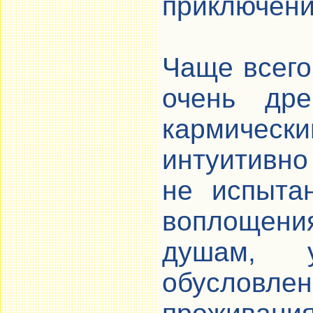
приключени
Чаще всего
очень др
кармичес
интуитивно 
не испыта
воплощени
душам, 
обусловл