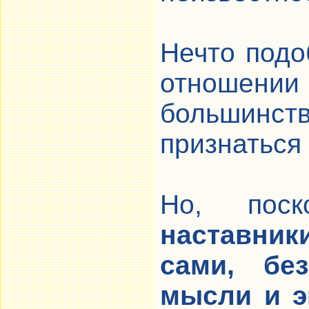
Нечто подо
отноше
большин
признаться
Но, пос
наставник
сами, бе
мысли и э