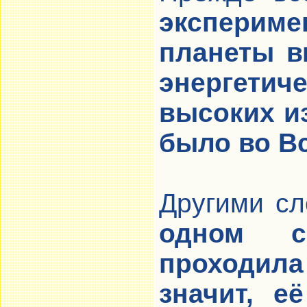
эксперим
планеты в
энергетич
высоких и
было во В
Другими с
одном с
проходил
значит, е