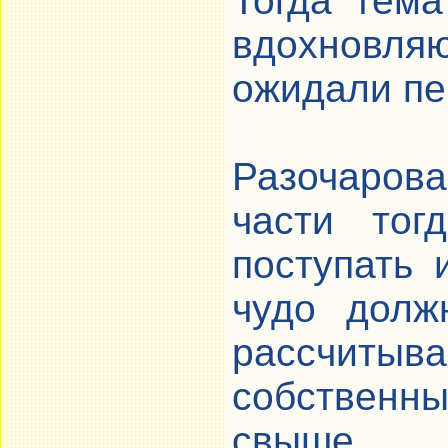
Тогда тем
вдохновля
ожидали пе
Разочаров
части тог
поступать 
чудо долж
рассчиты
собственн
свыше.