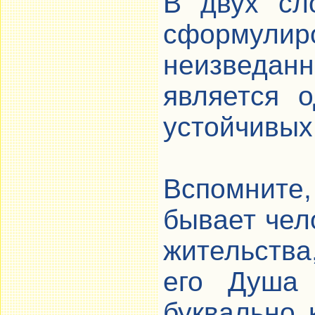
В двух сл
сформулир
неизведан
является 
устойчивых
Вспомните
бывает чел
жительства
его Душа
буквально 