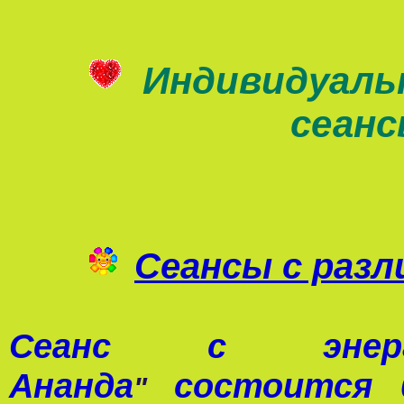
Индивидуаль
сеан
Сеансы с раз
Сеанс с э
Ананда
состоится 0
"