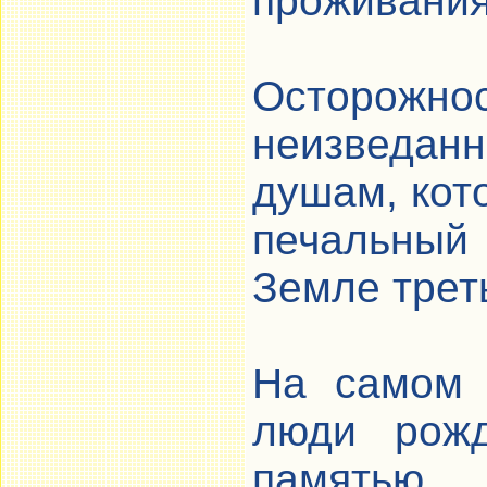
проживания
Осторож
неизведан
душам, кот
печальный
Земле трет
На самом 
люди рожд
памятью 