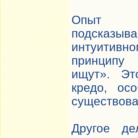
Опыт п
подсказы
интуитивно
принцип
ищут». Эт
кредо, ос
существова
Другое де