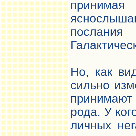
принимая
яснослыша
послани
Галактическ
Но, как ви
сильно изм
принимаю
рода. У ког
личных нег