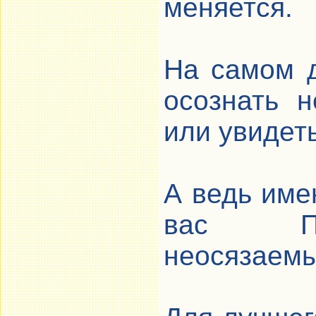
меняется.
На самом д
осознать н
или увидет
А ведь име
вас Пер
неосязаем