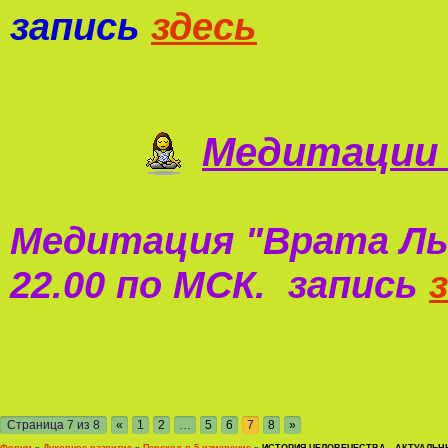
запись
здесь
Медитации 
Медитация "
Врата Ль
22.00 по МСК. запись
Страница
7
из
8
«
1
2
…
5
6
7
8
»