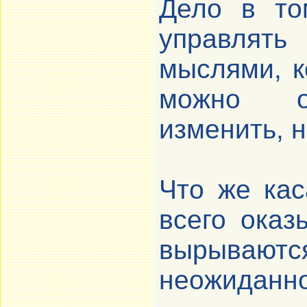
Дело в то
управлят
мыслями, к
можно ос
изменить, н
Что же кас
всего ока
вырываютс
неожиданно