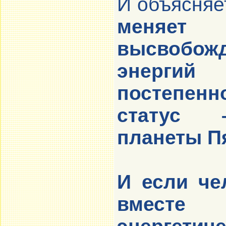
И объясняе
меняе
высвобо
энергий
постепенн
статус 
планеты П
И если че
вместе