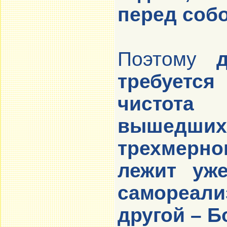
перед собо
Поэтому
требуетс
чистота
вышедших
трехмерно
лежит уже
самореал
другой – Б