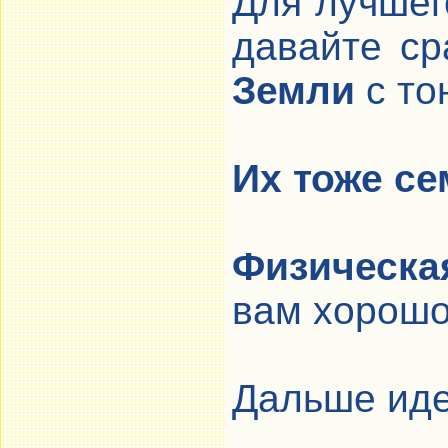
Для лучшег
давайте с
Земли
с то
Их тоже се
Физическа
вам хорошо
Дальше ид