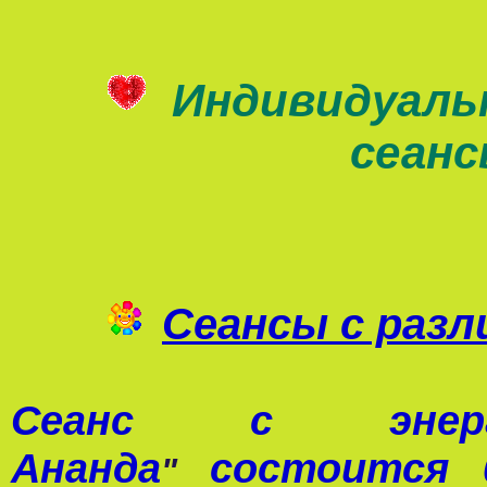
Индивидуаль
сеан
Сеансы с раз
Сеанс с э
Ананда
состоится 0
"