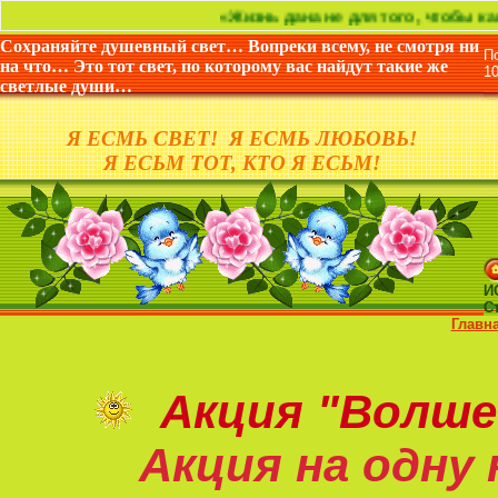
«Жизнь дана не для того, чтобы как-нибудь п
Сохраняйте душевный свет… Вопреки всему, не смотря ни
П
на что… Это тот свет, по которому вас найдут такие же
1
светлые души…
Я ЕСМЬ СВЕТ! Я ЕСМЬ ЛЮБОВЬ!
Я ЕСЬМ ТОТ, КТО Я ЕСЬМ!
И
С
Главн
Акция
"Волше
Акция на
одну