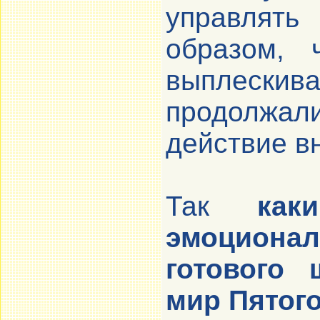
управлять
образом, 
выплески
продолжал
действие вн
Так
ка
эмоционал
готового 
мир Пятог