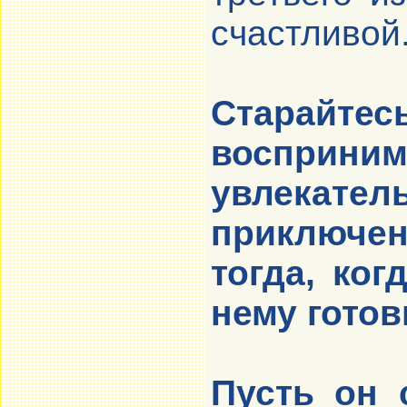
счастливой
Старай
воспри
увлекате
приключе
тогда, ко
нему готов
Пусть он 