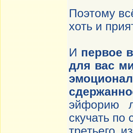
Поэтому вс
хоть и при
И
первое 
для вас ми
эмоцио
сдержанно
эйфорию л
скучать по 
третьего и