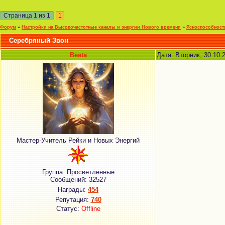
Страница
1
из
1
1
Форум
»
Настройки на Высокочастотные каналы и энергии Нового времени
»
Ясноспособност
Серебряный Звон
Beata
Дата: Вторник, 30.10.
Мастер-Учитель Рейки и Новых Энергий
Группа: Просветленные
Сообщений:
32527
Награды:
454
Репутация:
740
Статус:
Offline