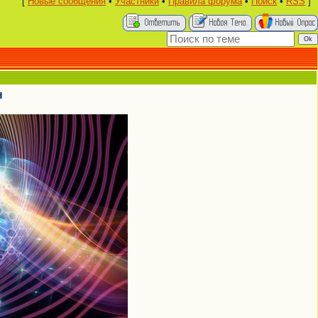
[
Новые сообщения
•
Участники
•
Правила форума
•
Поиск
•
RSS
]
н