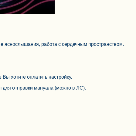
ие яснослышания, работа с сердечным пространством.
 Вы хотите оплатить настройку.
йл для отправки мануала (можно в ЛС)
.