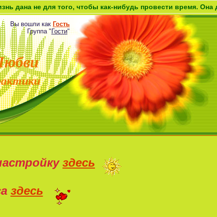
а не для того, чтобы как-нибудь провести время. Она дана ка
Вы вошли как
Гость
Группа
"
Гости
"
Любви
рактики
настройку
здесь
са
здесь