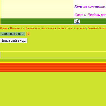
Хочешь изменить м
Свет и Любовь ра
Форум
»
Настройки на Высокочастотные каналы и энергии Нового времени
»
Ясноспособност
Страница
1
из
1
1