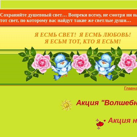
Сохраняйте душевный свет… Вопреки всему, не смотря ни н
тот свет, по которому вас найдут такие же светлые души…
Я ЕСМЬ СВЕТ! Я ЕСМЬ ЛЮБОВЬ!
Я ЕСЬМ ТОТ, КТО Я ЕСЬМ!
Главн
Акция
"Волшеб
Акция н