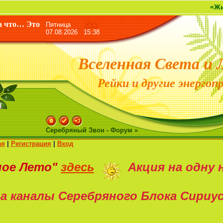
«Жизнь дан
а что… Это
Пятница
RSS
07.08.2026 15:38
Вселенная Света и 
Рейки и другие энергоп
Серебряный Звон - Форум »
ая
|
Регистрация
|
Вход
ное Лето"
здесь
Акция на
одну 
а каналы Серебряного Блока Сириу