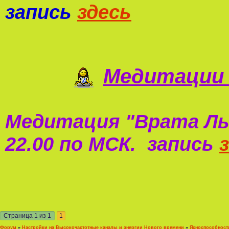
запись
здесь
Медитации 
Медитация "
Врата Ль
22.00 по МСК. запись
Страница
1
из
1
1
Форум
»
Настройки на Высокочастотные каналы и энергии Нового времени
»
Ясноспособност