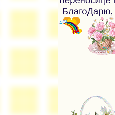
переносице 
БлагоДарю, 