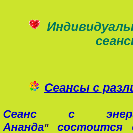
Индивидуаль
сеан
Сеансы с раз
Сеанс с э
Ананда
состоится 0
"