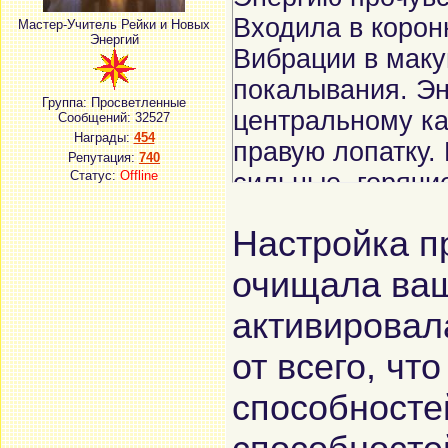
Входила в корон
Мастер-Учитель Рейки и Новых
Энергий
Вибрации в мак
покалывания. Эн
Группа: Просветленные
центральному ка
Сообщений:
32527
Награды:
454
правую лопатку.
Репутация:
740
Статус:
Offline
сильные, горячи
левому и назад.
Настройка 
пульсации шли с
очищала ваш
активировал
от всего, ч
способносте