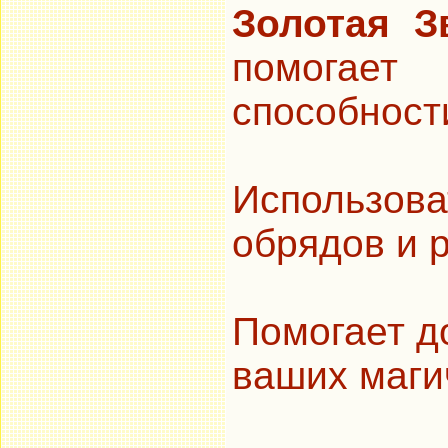
Золотая З
помогае
способност
Использова
обрядов и р
Помогает д
ваших маги