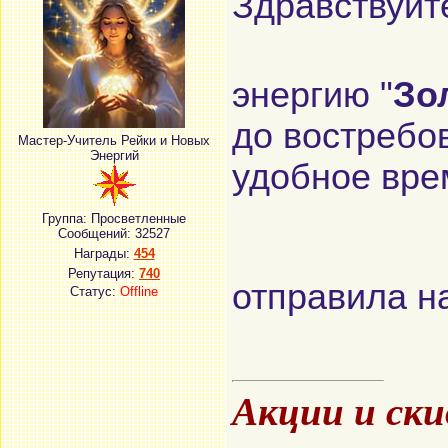
Здравствуйт
энергию "
Зо
до востребо
Мастер-Учитель Рейки и Новых
Энергий
удобное вр
Группа: Просветленные
Сообщений:
32527
Награды:
454
Репутация:
740
отправила на
Статус:
Offline
Акции и ск