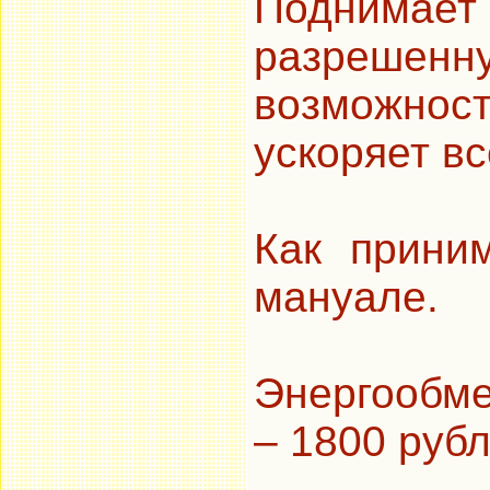
Поднима
разреше
возможност
ускоряет в
Как прини
мануале.
Энергообм
– 1800 руб