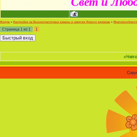
Свет и Люб
Форум
»
Настройки на Высокочастотные каналы и энергии Нового времени
»
Ясноспособност
Страница
1
из
1
1
«Человек - это 
Copyr