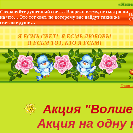
«Жизнь дана не д
Сохраняйте душевный свет… Вопреки всему, не смотря ни
П
на что… Это тот свет, по которому вас найдут такие же
0
светлые души…
Я ЕСМЬ СВЕТ! Я ЕСМЬ ЛЮБОВЬ!
Я ЕСЬМ ТОТ, КТО Я ЕСЬМ!
З
Главн
Акция
"Волше
Акция на
одну