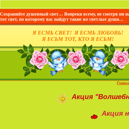
Сохраняйте душевный свет… Вопреки всему, не смотря ни н
тот свет, по которому вас найдут такие же светлые души…
Я ЕСМЬ СВЕТ! Я ЕСМЬ ЛЮБОВЬ!
Я ЕСЬМ ТОТ, КТО Я ЕСЬМ!
Главн
Акция
"Волшеб
Акция н