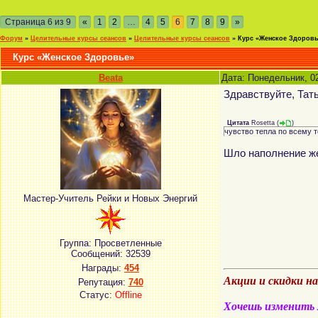
Страница
6
из
9
«
1
2
…
4
5
6
7
8
9
»
Форум
»
Целительные курсы сеансов
»
Целительные курсы сеансов
»
Курс «Женское Здоров
Курс «Женское Здоровье»
Beata
Дата: Понедельник, 0
Здравствуйте, Тат
Цитата
Rosetta
(
)
чувство тепла по всему т
Шло наполнение же
Мастер-Учитель Рейки и Новых Энергий
Группа: Просветленные
Сообщений:
32539
Награды:
454
Акции и скидки н
Репутация:
740
Статус:
Offline
Хочешь изменить м