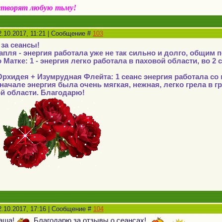
створят любую тьму!
.10.2017, 11:21 | Сообщение #
103
 за сеансы!
апля - энергия работала уже не так сильно и долго, общим 
 Матке: 1 - энергия легко работала в паховой области, во 
рхидея + Изумрудная Флейта: 1 сеанс энергия работала со
вначале энергия была очень мягкая, нежная, легко грела в г
ой области. Благодарю!
2.10.2017, 17:16 | Сообщение #
104
таша!
Благодарю за отзывы о сеансах!