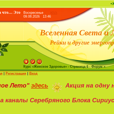
«Жизнь дана
а что… Это
Воскресенье
RSS
09.08.2026 13:46
Вселенная Света и 
Рейки и другие энергоп
Курс «Женское Здоровье» - Страница 6 - Форум »
ая
|
Регистрация
|
Вход
ное Лето"
здесь
Акция на
одну 
а каналы Серебряного Блока Сириу