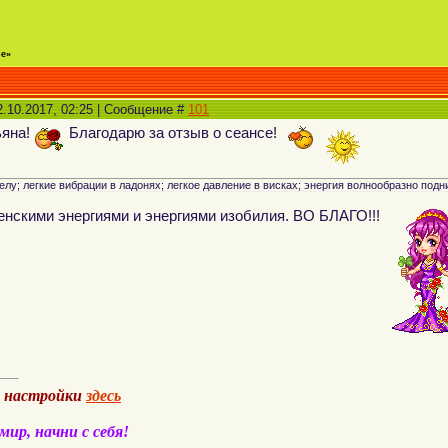
ье»
2.10.2017, 02:25 | Сообщение #
101
ьяна!
Благодарю за отзыв о сеансе!
елу; легкие вибрации в ладонях; легкое давление в висках; энергия волнообразно под
нскими энергиями и энергиями изобилия. ВО БЛАГО!!!
а настройки
здесь
ир, начни с себя!