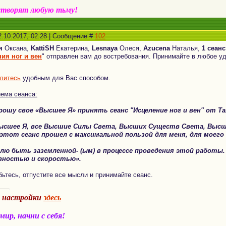
створят любую тьму!
2.10.2017, 02:28 | Сообщение #
102
я
Оксана,
KattiSH
Екатерина,
Lesnaya
Олеся,
Azucena
Наталья,
1 сеанс
ия ног и вен
" отправлен вам до востребования. Принимайте в любое 
литесь
удобным для Вас способом.
ема сеанса:
прошу свое «Высшее Я» принять сеанс "Исцеление ног и вен"
от Та
Высшее Я, все Высшие Силы Света,
Высших Существ Света,
Высш
тот сеанс прошел с максимальной пользой для меня, для моего 
лю быть заземленной- (ым) в процессе проведения этой работы
вностью и скоростью».
ьтесь, отпустите все мысли и принимайте сеанс.
а настройки
здесь
ир, начни с себя!