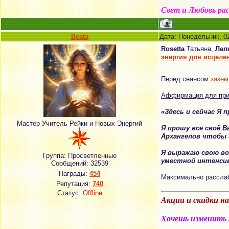
Свет и Любовь ра
Beata
Дата: Понедельник, 0
Rosetta
Татьяна,
Лел
энергия для исцелен
Перед сеансом
зазем
Аффирмация для при
«Здесь и сейчас Я 
Мастер-Учитель Рейки и Новых Энергий
Я прошу все своё 
Архангелов
чтобы э
Я выражаю свою во
Группа: Просветленные
уместной интенси
Сообщений:
32539
Награды:
454
Максимально расслаб
Репутация:
740
Статус:
Offline
Акции и скидки н
Хочешь изменить м