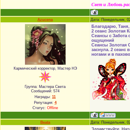
Свет и Любовь ра
Azucena
Дата: Понедельник, 02
Благодарю, Таня,
2 сеанс Золотая К
Сеансы с Забота о
ощущений
Сеансы Золотая О
заснула. 2 сеанс 
ногами и в пахов
Кармический корректор, Мастер НЭ
Группа: Мастера Света
Сообщений:
574
Награды:
11
Репутация:
4
Статус:
Offline
Beata
Дата: Понедельник, 0
Здравствуйте, На