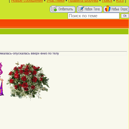
[
Новые сообщения
•
Участники
•
Правила форума
•
Поиск
•
RSS
]
нималась-опускалась вверх-вниз по телу