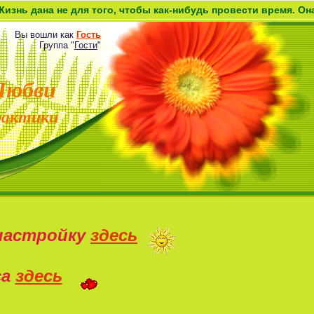
 не для того, чтобы как-нибудь провести время. Она дана ка
Вы вошли как
Гость
Группа
"
Гости
"
Любви
рактики
настройку
здесь
са
здесь