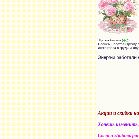
Цитата
Azucena
(
)
Сеансы Золотая Орхидея 
легко грела в груди, а с
Энергии работали 
Акции и скидки н
Хочешь изменить м
Свет и Любовь ра