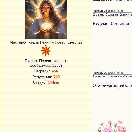
Цитата
Azucena
(
)
2 сеанс Золотая Капля - 
Видимо, большая ч
Мастер-Учитель Рейки и Новых Энергий
Группа: Просветленные
Сообщений:
32539
Награды:
454
Цитата
Azucena
(
)
Сеансы с Забота о Матке:
Репутация:
740
Статус:
Offline
Эта энергия работ