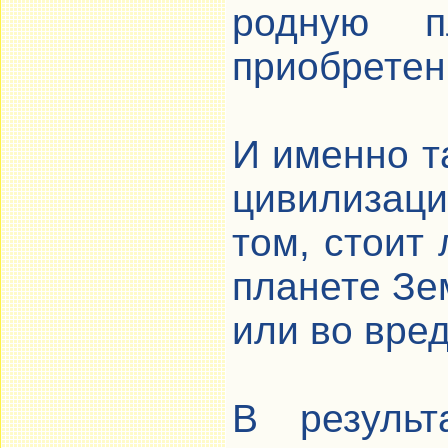
родную п
приобретен
И именно т
цивилизац
том, стоит
планете Зем
или во вред
В резуль