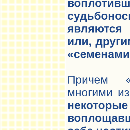
воплотив
судьбоно
являются
или, друг
«семенами
Причем «
многими из
некоторы
воплощавш