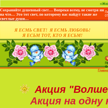
«Жизнь дана не
Сохраняйте душевный свет… Вопреки всему, не смотря ни
П
на что… Это тот свет, по которому вас найдут такие же
0
светлые души…
Я ЕСМЬ СВЕТ! Я ЕСМЬ ЛЮБОВЬ!
Я ЕСЬМ ТОТ, КТО Я ЕСЬМ!
П
Ф
Главн
Акция
"Волше
Акция на
одну