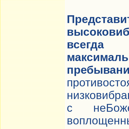
Предс
высокови
всегда
максима
пребыван
противост
низковибр
с неБоже
воплощенн