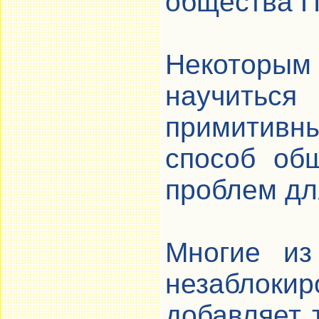
общества П
Некоторы
научитьс
примитивн
способ об
проблем дл
Многие из
незаблок
добавляет 