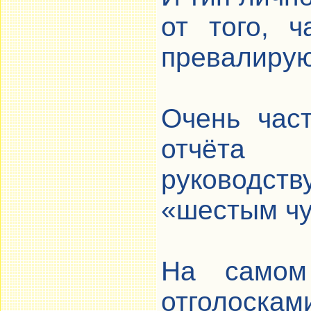
от того, ч
превалирую
Очень час
отчёта 
руководст
«шестым чу
На самом
отголоска