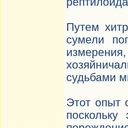
рептилоида
Путем хитр
сумели по
измерения,
хозяйни
судьбами м
Этот опыт 
поскольку
порождени