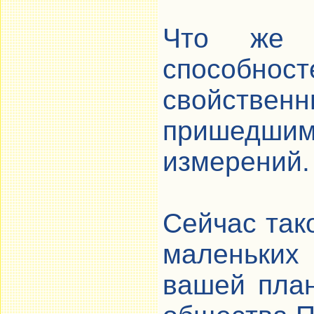
Что же к
способн
свойствен
пришедшим 
измерений.
Сейчас так
маленьких
вашей план