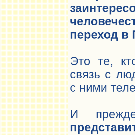
заинтер
человече
переход в 
Это те, к
связь с лю
с ними тел
И прежд
представ