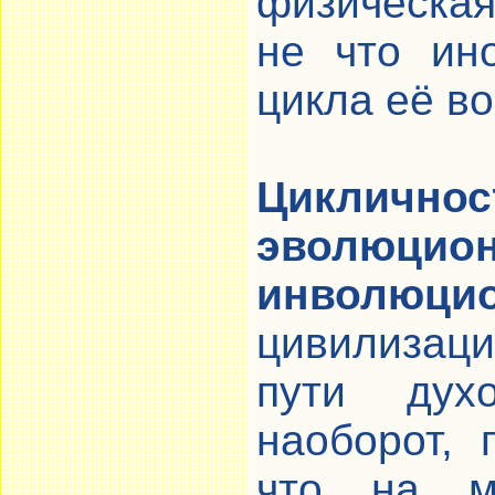
физическая
не что ин
цикла её в
Цикличн
эволю
инволюцио
цивилизац
пути духо
наоборот, 
что на м