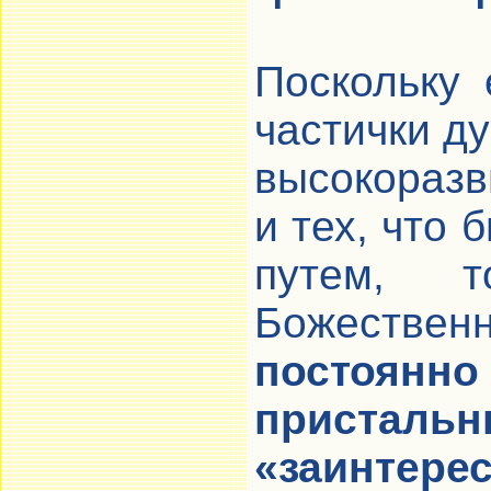
Поскольку 
частички д
высокоразв
и тех, что
путем, 
Божеств
постоя
пристал
«заинтере