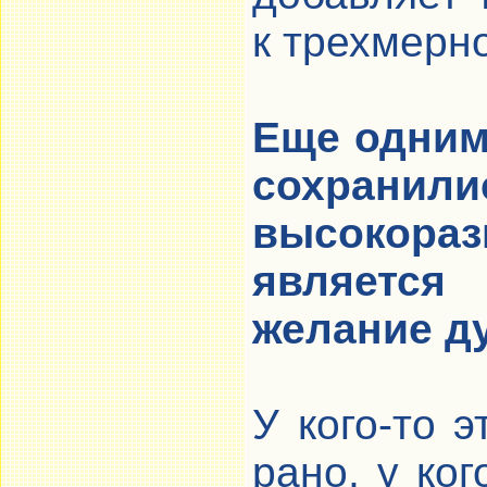
к трехмерн
Еще одним 
сохран
высокор
являетс
желание д
У кого-то 
рано, у ког