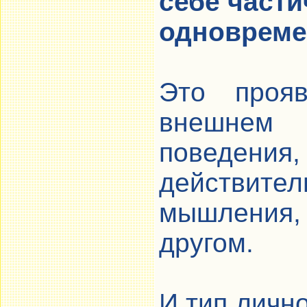
себе части
одновреме
Это проя
внешнем
поведе
действи
мышления,
другом.
И тип лично