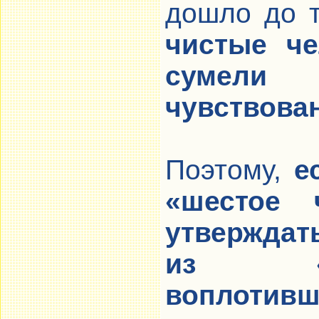
дошло до т
чистые че
сумели с
чувствован
Поэтому,
е
«шестое 
утверждат
из «з
воплотивш