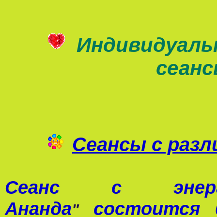
Индивидуаль
сеан
Сеансы с раз
Сеанс с э
Ананда
состоится 0
"