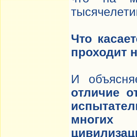
тысячелети
Что касае
проходит 
И объясня
отличие о
испытат
многих 
цивилизац