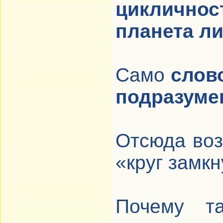
циклично
планета ли
Само
слово
подразуме
Отсюда воз
«круг замкн
Почему та