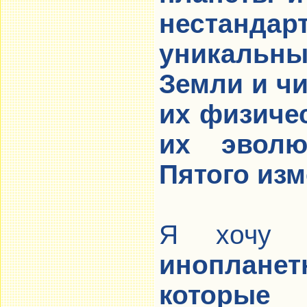
нестанд
уникальны
Земли и ч
их физиче
их эволю
Пятого изм
Я хочу 
иноплан
которы