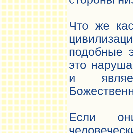
Что же ка
цивилизаций
подобные э
это наруша
и являе
Божественн
Если о
человечес