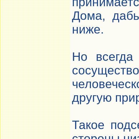
принимает
Дома, даб
ниже.
Но всегда
сосущес
человече
другую при
Такое подс
стороны ни