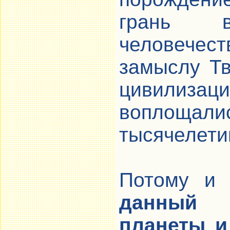
грань 
человече
замыслу Тв
цивилизац
воплощали
тысячелети
Потому 
данный 
планеты и