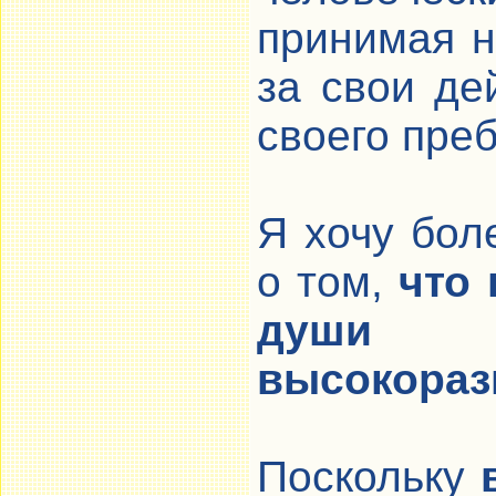
принимая н
за свои де
своего пре
Я хочу бол
о том,
что 
души 
высокораз
Поскольку