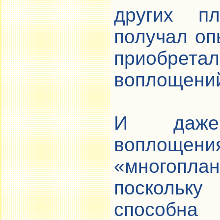
других п
получал опы
приобре
воплощений
И даже
воплощ
«многопла
поскольку
способна