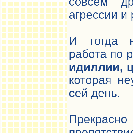
совсем др
агрессии и
И тогда н
работа по
идиллии, 
которая не
сей день.
Прекрасн
препятстви