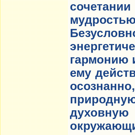
сочета
мудрос
Безуслов
энергет
гармонию 
ему дейст
осозна
природну
духовну
окружающ