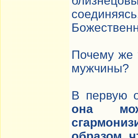
близнецо
соединяя
Божественн
Почему же 
мужчины?
В первую 
она мо
сгармон
образом, ч