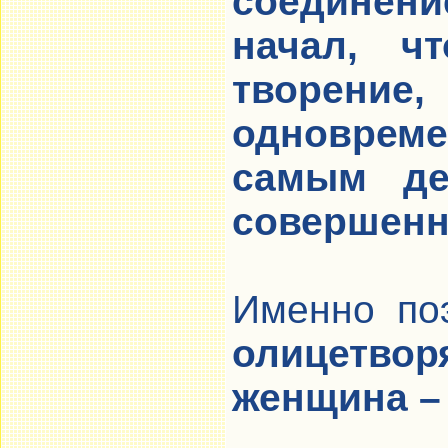
соединен
начал, ч
творен
одновреме
самым де
совершен
Именно по
олицетворя
женщина –