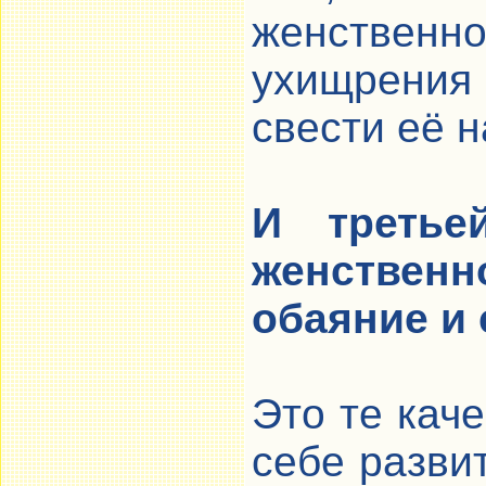
женствен
ухищрения
свести её н
И третье
женственн
обаяние и 
Это те кач
себе разви