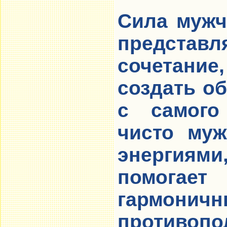
Сила мужч
представл
сочетани
создать о
с самого
чисто муж
энергия
помогае
гармон
противопо