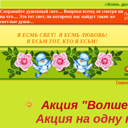
«Жизнь дана не для т
Сохраняйте душевный свет… Вопреки всему, не смотря ни
П
на что… Это тот свет, по которому вас найдут такие же
0
светлые души…
Я ЕСМЬ СВЕТ! Я ЕСМЬ ЛЮБОВЬ!
Я ЕСЬМ ТОТ, КТО Я ЕСЬМ!
И
Главн
Акция
"Волше
Акция на
одну