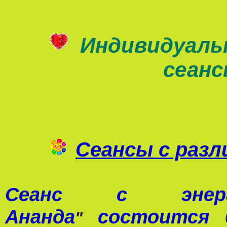
Индивидуаль
сеан
Сеансы с раз
Сеанс с э
Ананда
состоится 0
"