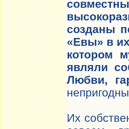
совме
высокораз
созданы п
«Евы» в и
котором м
являли со
Любви, га
непригодны
Их собстве