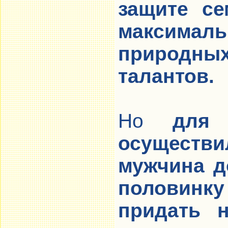
защите се
максимал
природ
талантов.
Но
для
осуществ
мужчина д
половинк
придать 