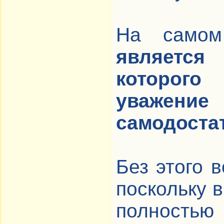
На само
является
которог
уважени
самодоста
Без этого 
поскольку 
полность