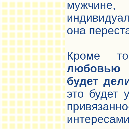
мужчин
индивидуал
она перест
Кроме т
любовью 
будет дел
это будет 
привязан
интересами