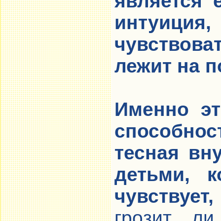
является 
интуиция
чувствова
лежит на п
Именно э
способно
тесная вн
детьми, к
чувствует
грозит ли