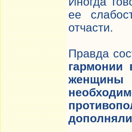
Иногда гов
ее слабос
отчасти.
Правда сос
гармонии 
женщин
необход
противо
дополняли 