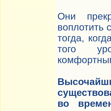
Они прекр
воплотить 
тогда, ког
того ур
комфортным
Высочайши
существов
во времен