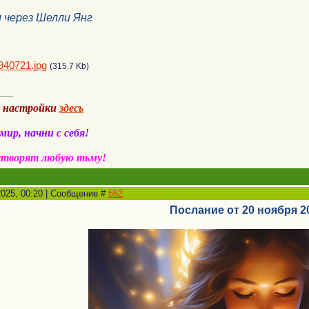
л через Шелли Янг
940721.jpg
(315.7 Kb)
а настройки
здесь
ир, начни с себя!
створят любую тьму!
2025, 00:20 | Сообщение #
562
Послание от 20 ноября 2