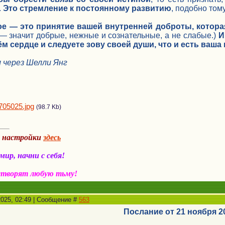
.
Это стремление к постоянному развитию
, подобно том
ое — это принятие вашей внутренней доброты, котора
— значит добрые, нежные и сознательные, а не слабые.)
И
ём сердце и следуете зову своей души, что и есть ваша
л через Шелли Янг
705025.jpg
(98.7 Kb)
а настройки
здесь
ир, начни с себя!
створят любую тьму!
2025, 02:49 | Сообщение #
563
Послание от 21 ноября 2