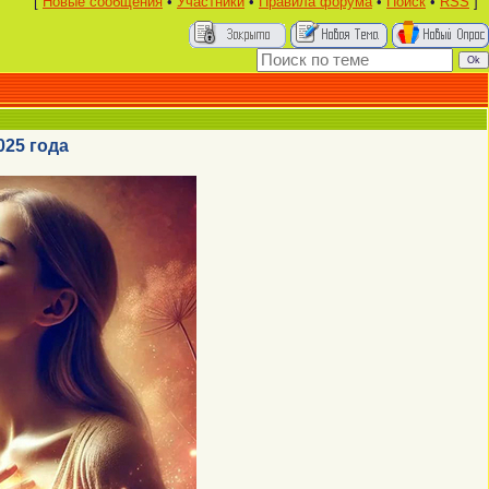
[
Новые сообщения
•
Участники
•
Правила форума
•
Поиск
•
RSS
]
025 года