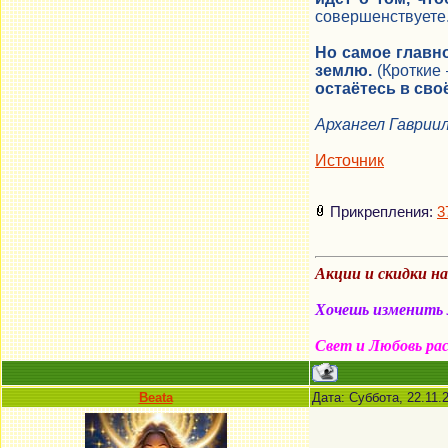
совершенствуете
Но самое главн
землю.
(Кроткие 
остаётесь в сво
Архангел Гаврии
Источник
Прикрепления:
3
Акции и скидки н
Хочешь изменить м
Свет и Любовь ра
Beata
Дата: Суббота, 22.11.