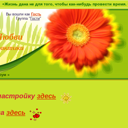
не для того, чтобы как-нибудь провести время. Она дана как
Вы вошли как
Гость
Группа
"
Гости
"
Любви
рактики
рум »
настройку
здесь
са
здесь