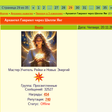
Страница
29
из
35
«
1
2
…
27
28
29
30
31
…
34
35
»
Форум
»
Духовное развитие
»
Переход в 5 измерение
»
Архангел Гавриил через Шелли Янг
((Е
Архангел Гавриил через Шелли Янг
Beata
Дата: Четверг, 20.11.
Мастер-Учитель Рейки и Новых Энергий
Группа: Просветленные
Сообщений:
32527
Награды:
454
Репутация:
740
Статус:
Offline