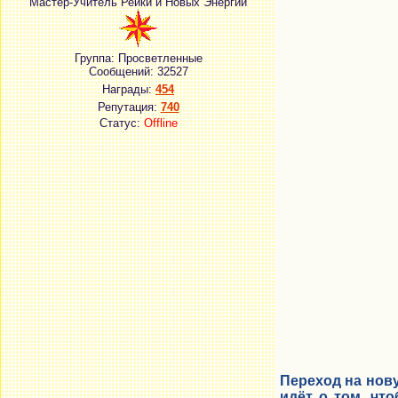
Мастер-Учитель Рейки и Новых Энергий
Группа: Просветленные
Сообщений:
32527
Награды:
454
Репутация:
740
Статус:
Offline
Переход на нову
идёт о том, чт