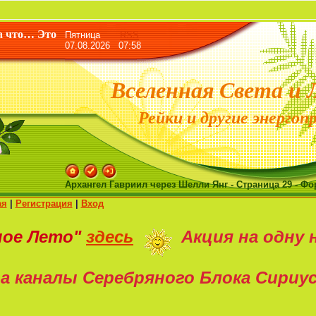
«Жизнь дана 
а что… Это
Пятница
RSS
07.08.2026 07:58
Вселенная Света и 
Рейки и другие энергоп
Архангел Гавриил через Шелли Янг - Страница 29 - Фо
ая
|
Регистрация
|
Вход
ное Лето"
здесь
Акция на
одну 
а каналы Серебряного Блока Сириу