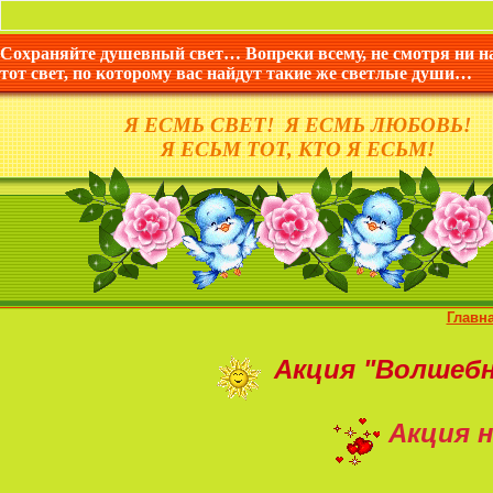
Сохраняйте душевный свет… Вопреки всему, не смотря ни н
тот свет, по которому вас найдут такие же светлые души…
Я ЕСМЬ СВЕТ! Я ЕСМЬ ЛЮБОВЬ!
Я ЕСЬМ ТОТ, КТО Я ЕСЬМ!
Главн
Акция
"Волшеб
Акция н