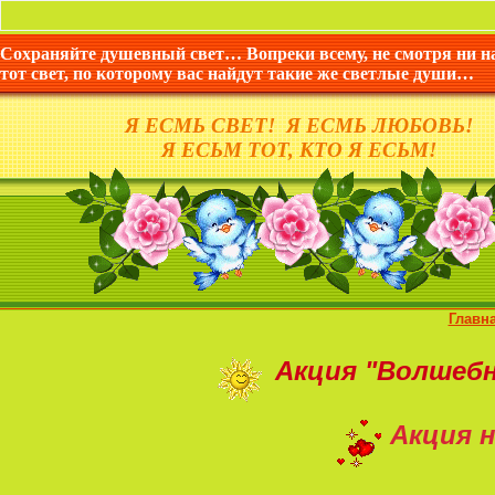
Сохраняйте душевный свет… Вопреки всему, не смотря ни н
тот свет, по которому вас найдут такие же светлые души…
Я ЕСМЬ СВЕТ! Я ЕСМЬ ЛЮБОВЬ!
Я ЕСЬМ ТОТ, КТО Я ЕСЬМ!
Главн
Акция
"Волшеб
Акция н