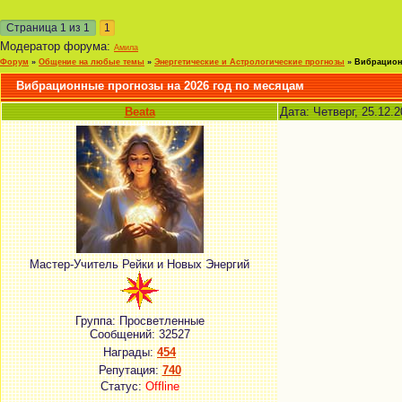
Страница
1
из
1
1
Модератор форума:
Амила
Форум
»
Общение на любые темы
»
Энергетические и Астрологические прогнозы
»
Вибрационн
Вибрационные прогнозы на 2026 год по месяцам
Beata
Дата: Четверг, 25.12.
Мастер-Учитель Рейки и Новых Энергий
Группа: Просветленные
Сообщений:
32527
Награды:
454
Репутация:
740
Статус:
Offline