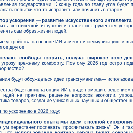
авления государствами. К концу года во главу угла будет
олжать попытки что-то исправить или починить в старом.
тор ускорения — развитие искусственного интеллекта
ыть экзотической игрушкой и станет инструментом уско
менять сам образ жизни людей.
 устройства на основе ИИ изменят и коммуникацию, и вы
гое другое.
о желают свободы творить, получат широкое поле дея
 угрозу прежнему комфорту. Поэтому 2026 год остро под
ворчество?
ния будут обсуждаться идеи трансгуманизма— использован
чества будет активна опция ИИ в виде помощи с решением в
 идей на практике, решение вопросов экологии, упро
стика товаров, создание уникальных научных и общественн
 по ускорению в 2026 году:
 индивидуального опыта мы идем к полной синхрониз
ре ум перестанет поспевать “просчитывать жизнь”. Он и та
я, что
использование контура сердца будет сокраща