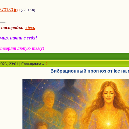
870130.jpg
(77.0 Kb)
а настройки
здесь
ир, начни с себя!
створят любую тьму!
2026, 23:01 | Сообщение #
2
Вибрационный прогноз от lee на 