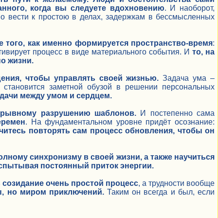
анного, когда вы следуете вдохновению
. И наоборот,
мо вести к простою в делах, задержкам в бессмысленных
 того, как именно формируется пространство-время
:
ктивирует процесс в виде материального события. И
то, на
о жизни.
ения, чтобы управлять своей жизнью.
Задача ума –
а становится заметной обузой в решении персональных
дачи между умом и сердцем.
ерывному разрушению шаблонов.
И постепенно сама
еремен
. На фундаментальном уровне придёт осознание:
читесь повторять сам процесс обновления, чтобы он
олному синхронизму в своей жизни, а также научиться
испытывая постоянный приток энергии.
ь созидание очень простой процесс
, а трудности вообще
, но миром приключений.
Таким он всегда и был, если