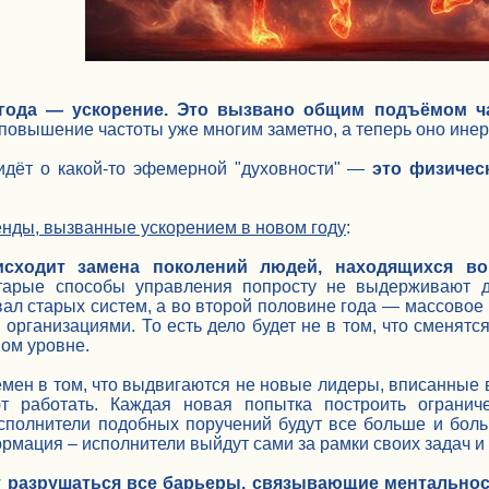
 года — ускорение. Это вызвано общим подъёмом ч
овышение частоты уже многим заметно, а теперь оно инер
идёт о какой-то эфемерной "духовности" —
это физичес
енды, вызванные ускорением в новом году
:
исходит замена поколений людей, находящихся во
старые способы управления попросту не выдерживают д
ал старых систем, а во второй половине года — массовое 
рганизациями. То есть дело будет не в том, что сменят
ом уровне.
мен в том, что выдвигаются не новые лидеры, вписанные
т работать. Каждая новая попытка построить огранич
сполнители подобных поручений будут все больше и боль
рмация – исполнители выйдут сами за рамки своих задач и
т разрушаться все барьеры, связывающие ментальнос