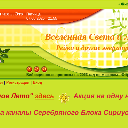
«Жизнь дана не 
а что… Это
Пятница
RSS
07.08.2026 21:55
Вселенная Света и 
Рейки и другие энергоп
Вибрационные прогнозы на 2026 год по месяцам - Фо
ая
|
Регистрация
|
Вход
ное Лето"
здесь
Акция на
одну 
а каналы Серебряного Блока Сириу