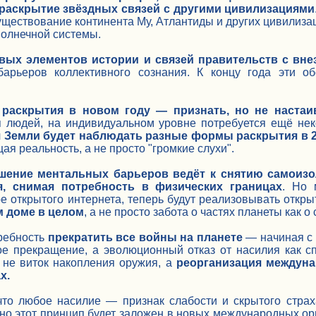
 раскрытие звёздных связей с другими цивилизациями
уществование континента Му, Атлантиды и других цивилиза
олнечной системы.
вых элементов истории и связей правительств с вн
барьеров коллективного сознания. К концу года эти об
раскрытия в новом году — признать, но не настаив
 людей, на индивидуальном уровне потребуется ещё не
я Земли будет наблюдать разные формы раскрытия в 2
ая реальность, а не просто "громкие слухи".
шение ментальных барьеров ведёт к снятию самоизо
я, снимая потребность в физических границах
. Но 
 открытого интернета, теперь будут реализовывать откры
м доме в целом
, а не просто забота о частях планеты как 
требность
прекратить все войны на планете
— начиная с 
ое прекращение, а эволюционный отказ от насилия как с
 не виток накопления оружия, а
реорганизация междуна
х.
что любое насилие — признак слабости и скрытого страха
о этот принцип будет заложен в новых международных орг