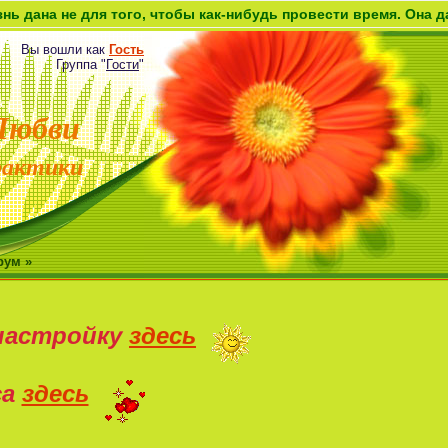
для того, чтобы как-нибудь провести время. Она дана как во
Вы вошли как
Гость
Группа
"
Гости
"
Любви
рактики
рум »
настройку
здесь
са
здесь