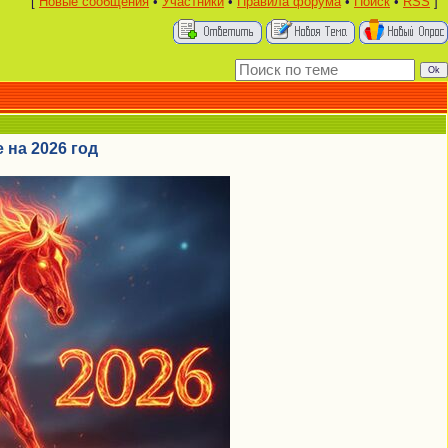
[
Новые сообщения
•
Участники
•
Правила форума
•
Поиск
•
RSS
]
 на 2026 год