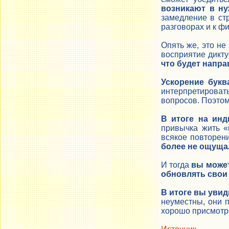
возникают в ну
замедление в ст
разговорах и к ф
Опять же, это не
восприятие дикту
что будет напра
Ускорение бук
интерпретироват
вопросов. Поэтом
В итоге на ин
привычка жить «
всякое повторен
более не ощуща
И тогда
вы может
обновлять свои
В итоге вы увид
неуместны, они 
хорошо присмотр