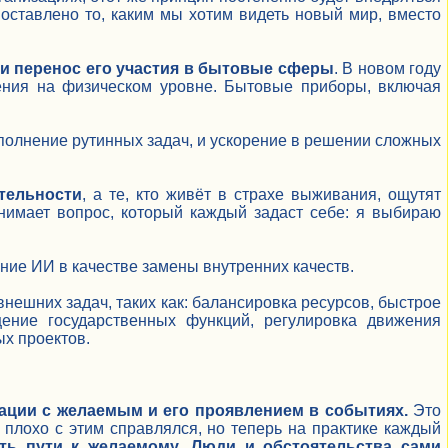
 поставлено то, каким мы хотим видеть новый мир, вместо
 и перенос его участия в бытовые сферы
. В новом году
рения на физическом уровне. Бытовые приборы, включая
полнение рутинных задач, и ускорение в решении сложных
тельности
, а те, кто живёт в страхе выживания, ощутят
нимает вопрос, который каждый задаст себе: я выбираю
ие ИИ в качестве замены внутренних качеств.
нешних задач, таких как: балансировка ресурсов, быстрое
щение государственных функций, регулировка движения
ых проектов.
ации с желаемым и его проявлением в событиях.
Это
к плохо с этим справлялся, но теперь на практике каждый
ть пути к желаемому. Люди и обстоятельства сами