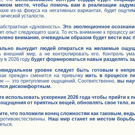
жном месте, чтобы помочь вам в реализации задум
рахе из-за фокуса на негативных вариантах, будет ощути
изической усталости.
 абстрактная «духовность».
Это эволюционное осознание
ет опыт следующего шага. То есть внимание к процессу а
влено внимание, очевидным образом будет вести вас п
вально вынудит людей опираться на желаемые ощущ
ь внешний мир, а не контролировать его. Контроль ум
у в 2026 году
будет формироваться навык разделять за
дивидуальном уровне следует быть готовым к непр
как прежде» сменится на привычку
жить в процессе п
ие — это притупление ощущений. Соответственно,
вы нау
лся дискомфортным.
е использовать ускорение 2026 года чтобы прийти к п
 ощущения от приятных вещей, обновлять свое тело, 
ите, что положили конец сложностям как таковым, вед
противоестественны.
Наш мир станет не местом борьбы
еться.