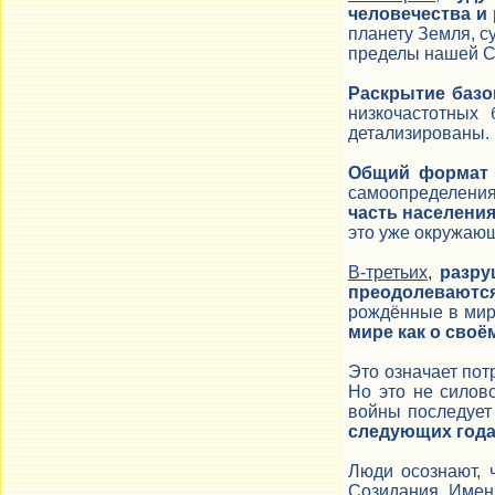
человечества и
планету Земля, с
пределы нашей С
Раскрытие базо
низкочастотных 
детализированы.
Общий формат 
самоопределения
часть населени
это уже окружающ
В-третьих
,
разру
преодолеваютс
рождённые в мире
мире как о своё
Это означает по
Но это не силов
войны последует
следующих года
Люди осознают, 
Созидания. Именн