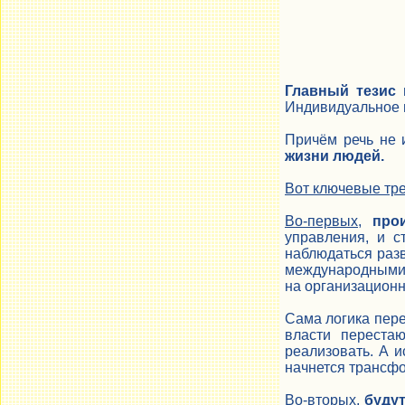
Главный тезис
Индивидуальное п
Причём речь не 
жизни людей.
Вот ключевые тр
Во-первых
,
про
управления, и 
наблюдаться разв
международными о
на организационн
Сама логика пере
власти перестаю
реализовать. А и
начнется трансфо
Во-вторых
,
буду