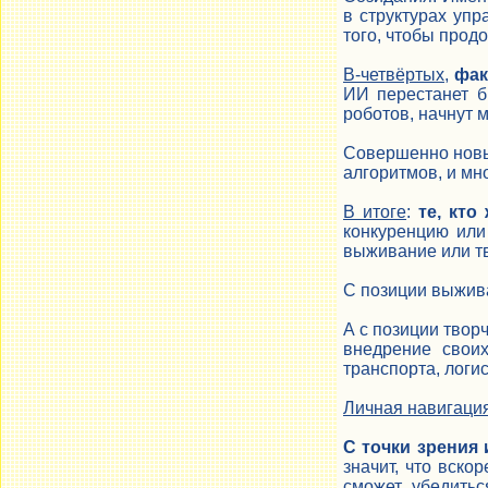
в структурах упр
того, чтобы прод
В-четвёртых
,
фак
ИИ перестанет б
роботов, начнут 
Совершенно новые
алгоритмов, и мно
В итоге
:
те, кт
конкуренцию или
выживание или т
С позиции выжива
А с позиции твор
внедрение своих
транспорта, логи
Личная навигация
С точки зрения
значит, что вско
сможет убедитьс