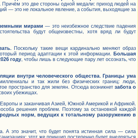
. Причём это две стороны одной медали: приход людей на
ций — это не локальное явление, а события, выходящие за
еземными мирами
— это неизбежное следствие падения
стоятельства будут общеизвестны, хотя вряд ли будут
ать.
Поскольку такие вещи кардинально меняют образ
который период адаптации к этой информации.
Большая
026 году
, чтобы лишь в следующие пару лет осознать, что
ляции внутри человеческого общества. Границы ума
миллениалы и так жили без физических границ: люди,
тое пространство для землян. Отсюда возникнет
забота о
о своих убежищах.
Европы и заканчивая Азией, Южной Америкой и Африкой.
пособа решения проблем. Поэтому за остановкой каждой
родных норм, ведущих к тотальному разоружению в
. А это значит, что будет понята истинная сила — сила
анизациях; этот же принцип постепенно будет внедряться