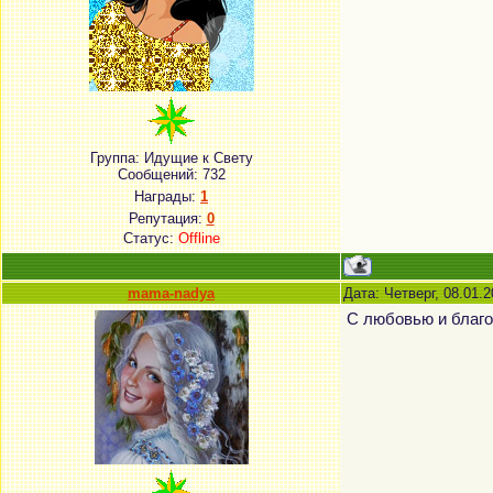
Группа: Идущие к Свету
Сообщений:
732
Награды:
1
Репутация:
0
Статус:
Offline
mama-nadya
Дата: Четверг, 08.01.
С любовью и благо