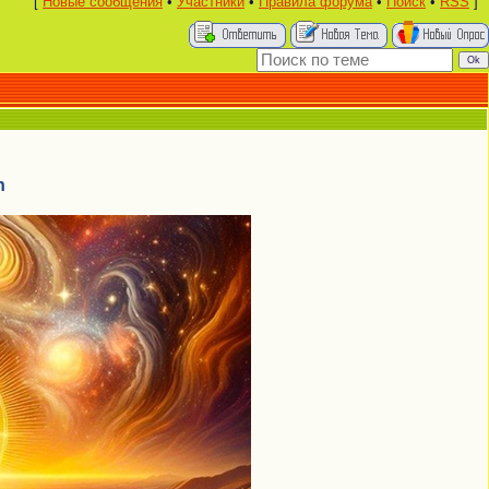
[
Новые сообщения
•
Участники
•
Правила форума
•
Поиск
•
RSS
]
n