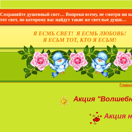
Сохраняйте душевный свет… Вопреки всему, не смотря ни н
тот свет, по которому вас найдут такие же светлые души…
Я ЕСМЬ СВЕТ! Я ЕСМЬ ЛЮБОВЬ!
Я ЕСЬМ ТОТ, КТО Я ЕСЬМ!
Главн
Акция
"Волшеб
Акция н