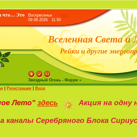
«Жизнь да
а что… Это
Воскресенье
RSS
09.08.2026 11:50
Вселенная Света и 
Рейки и другие энергоп
Звездный Огонь - Форум »
ая
|
Регистрация
|
Вход
ное Лето"
здесь
Акция на
одну 
а каналы Серебряного Блока Сириу