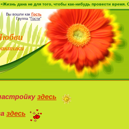
на не для того, чтобы как-нибудь провести время. Она дана 
Вы вошли как
Гость
Группа
"
Гости
"
Любви
рактики
настройку
здесь
са
здесь