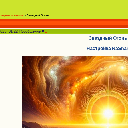
энергии и каналы
»
Звездный Огонь
2025, 01:22 | Сообщение #
1
Звездный Огонь
Настройка RaSha