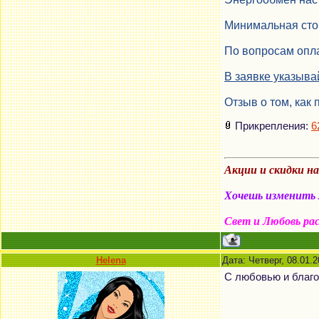
Минимальная стои
По вопросам опла
В заявке указыва
Отзыв о том, как 
Прикрепления:
6
Акции и скидки н
Хочешь изменить м
Свет и Любовь ра
Helena
Дата: Четверг, 08.01.
С любовью и благо