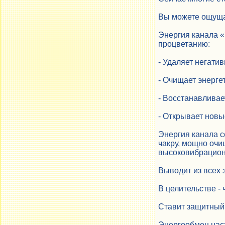
Вы можете ощущат
Энергия канала «
процветанию:
- Удаляет негати
- Очищает энерге
- Восстанавливае
- Открывает новы
Энергия канала се
чакру, мощно очи
высоковибрационн
Выводит из всех 
В целительстве -
Ставит защитный 
Энергообмен наст