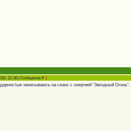
2026, 21:38 | Сообщение #
3
дарностью записываюсь на сеанс с энергией "Звездный Огонь".