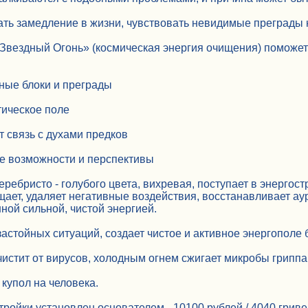
ь замедление в жизни, чувствовать невидимые преграды н
Звездный Огонь» (космическая энергия очищения) поможет о
вные блоки и преграды
тическое поле
т связь с духами предков
е возможности и перспективы
ребристо - голубого цвета, вихревая, поступает в энергост
щает, удаляет негативные воздействия, восстанавливает аур
ой сильной, чистой энергией.
застойных ситуаций, создает чистое и активное энергополе
 чистит от вирусов, холодным огнем сжигает микробы гриппа
купол на человека.
ройки установлен основателем - 10100 рублей / 4040 гриве