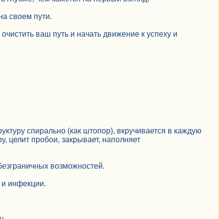
а своем пути.
чистить ваш путь и начать движение к успеху и
руктуру спирально (как штопор), вкручивается в каждую
у, целит пробои, закрывает, наполняет
 безграничных возможностей.
 и инфекции.
н