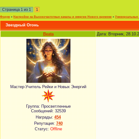
Страница
1
из
1
1
Форум
»
Настройки на Высокочастотные каналы и энергии Нового времени
»
Универсальные 
Звездный Огонь
Beata
Дата: Вторник, 28.10.
Мастер-Учитель Рейки и Новых Энергий
Группа: Просветленные
Сообщений:
32539
Награды:
454
Репутация:
740
Статус:
Offline