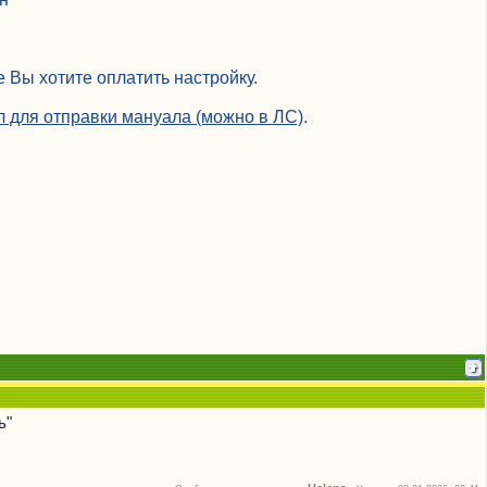
 Вы хотите оплатить настройку.
йл для отправки мануала (можно в ЛС)
.
ь"