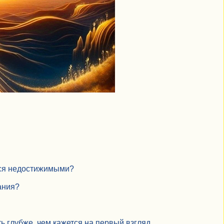
утся недостижимыми?
ания?
 глубже, чем кажется на первый взгляд.