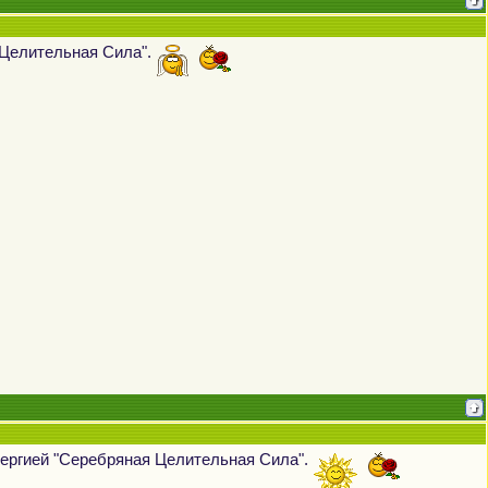
 Целительная Сила".
нергией "Серебряная Целительная Сила".