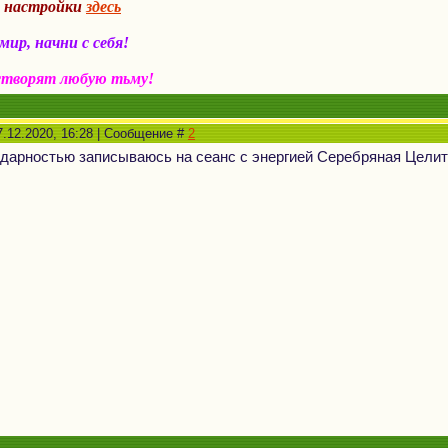
а настройки
здесь
ир, начни с себя!
створят любую тьму!
7.12.2020, 16:28 | Сообщение #
2
одарностью записываюсь на сеанс с энергией Серебряная Цел