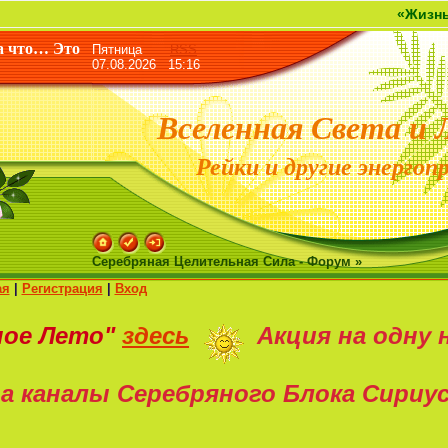
«Жизнь дана не д
а что… Это
Пятница
RSS
07.08.2026 15:16
Вселенная Света и 
Рейки и другие энергоп
Серебряная Целительная Сила - Форум »
ая
|
Регистрация
|
Вход
ное Лето"
здесь
Акция на
одну 
а каналы Серебряного Блока Сириу