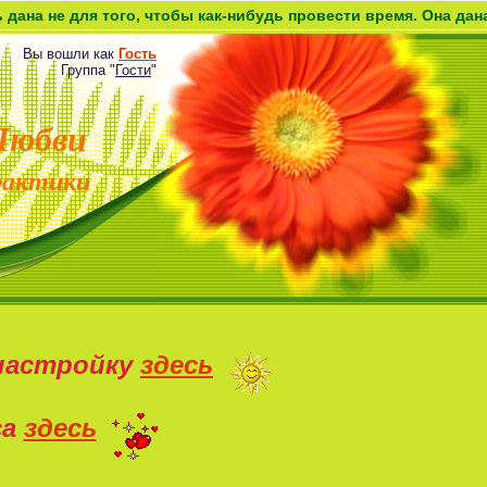
ля того, чтобы как-нибудь провести время. Она дана как возм
Вы вошли как
Гость
Группа
"
Гости
"
Любви
рактики
настройку
здесь
са
здесь