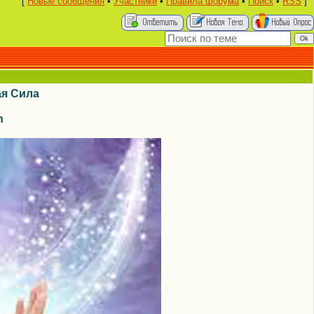
[
Новые сообщения
•
Участники
•
Правила форума
•
Поиск
•
RSS
]
я Сила
n