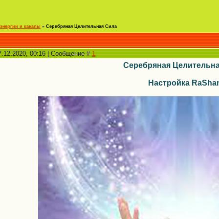
энергии и каналы
»
Серебряная Целительная Сила
7.12.2020, 00:16 | Сообщение #
1
Серебряная Целительна
Настройка RaSha