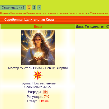
Страница
1
из
2
1
2
»
Форум
»
Настройки на Высокочастотные каналы и энергии Нового времени
»
Универсальные 
Серебряная Целительная Сила
Beata
Дата: Понедельник, 0
Мастер-Учитель Рейки и Новых Энергий
Группа: Просветленные
Сообщений:
32527
Награды:
454
Репутация:
740
Статус:
Offline