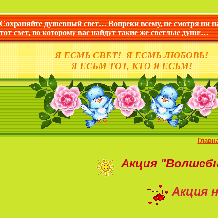
Сохраняйте душевный свет… Вопреки всему, не смотря ни н
тот свет, по которому вас найдут такие же светлые души…
Я ЕСМЬ СВЕТ! Я ЕСМЬ ЛЮБОВЬ!
Я ЕСЬМ ТОТ, КТО Я ЕСЬМ!
Главн
Акция
"Волшеб
Акция н