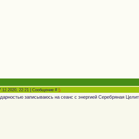
7.12.2020, 22:21 | Сообщение #
5
одарностью записываюсь на сеанс с энергией Серебряная Цели