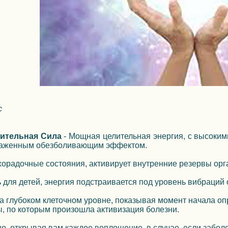
с
ительная Сила
- Мощная целительная энергия, с высоким
аженным обезболивающим эффектом.
орадочные состояния, активирует внутренние резервы орг
для детей, энергия подстраивается под уровень вибраций
а глубоком клеточном уровне, показывая момент начала оп
ы, по которым произошла активизация болезни.
о, открывая вам каждое воплощение, в случае, если забол