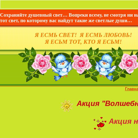
Сохраняйте душевный свет… Вопреки всему, не смотря ни н
тот свет, по которому вас найдут такие же светлые души…
Я ЕСМЬ СВЕТ! Я ЕСМЬ ЛЮБОВЬ!
Я ЕСЬМ ТОТ, КТО Я ЕСЬМ!
Главн
Акция
"Волшеб
Акция н