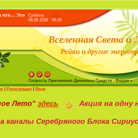
«Жизнь
а что… Это
Суббота
RSS
08.08.2026 09:29
Вселенная Света и 
Рейки и другие энергоп
Скорость Притяжения Денежных Средств - Форум »
ая
|
Регистрация
|
Вход
ное Лето"
здесь
Акция на
одну 
а каналы Серебряного Блока Сириу