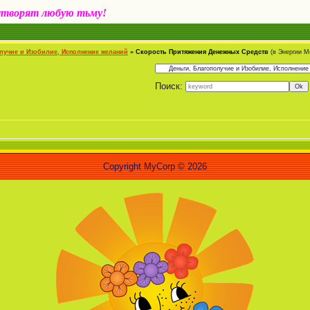
створят любую тьму!
олучие и Изобилие, Исполнение желаний
»
Скорость Притяжения Денежных Средств
(в Энергии М
Поиск:
«Челов
Copyright MyCorp © 2026