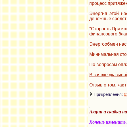
процесс притяжен
Энергия этой на
денежные средст
"Скорость Притя
финансового благ
Энергообмен наст
Минимальная стои
По вопросам опла
В заявке указыва
Отзыв о том, как 
Прикрепления:
0
Акции и скидки н
Хочешь изменить м