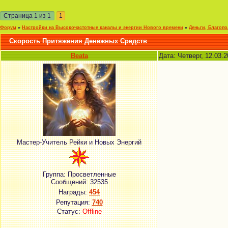
Страница
1
из
1
1
Форум
»
Настройки на Высокочастотные каналы и энергии Нового времени
»
Деньги, Благоп
Скорость Притяжения Денежных Средств
Beata
Дата: Четверг, 12.03.
Мастер-Учитель Рейки и Новых Энергий
Группа: Просветленные
Сообщений:
32535
Награды:
454
Репутация:
740
Статус:
Offline