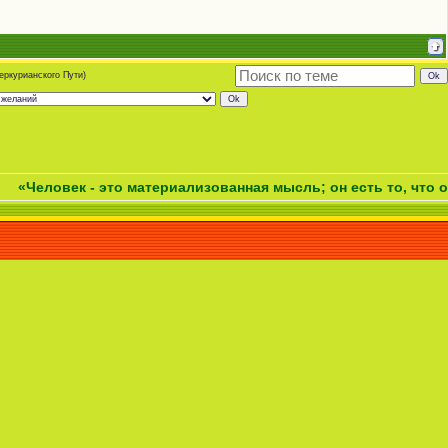
еркурианского Пути)
ек - это материализованная мысль; он есть то, что он думае