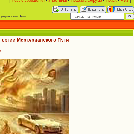
[
Новые сообщения
•
Участники
•
Правила форума
•
Поиск
•
RSS
]
еркурианского Пути)
нергии Меркурианского Пути
n