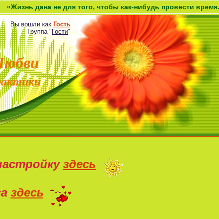
 дана не для того, чтобы как-нибудь провести время. Она дан
Вы вошли как
Гость
Группа
"
Гости
"
Любви
рактики
настройку
здесь
са
здесь