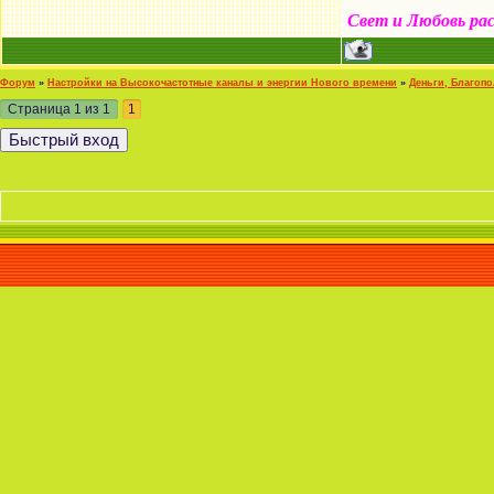
Свет и Любовь ра
Форум
»
Настройки на Высокочастотные каналы и энергии Нового времени
»
Деньги, Благоп
Страница
1
из
1
1