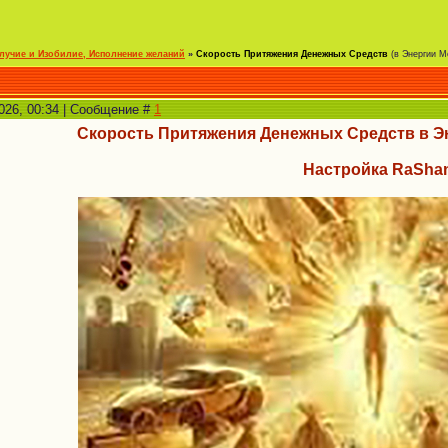
олучие и Изобилие, Исполнение желаний
»
Скорость Притяжения Денежных Средств
(в Энергии М
2026, 00:34 | Сообщение #
1
Скорость Притяжения Денежных Средств в Э
Настройка RaSha