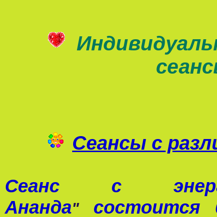
Индивидуаль
сеан
Сеансы с раз
Сеанс с э
Ананда
состоится 0
"