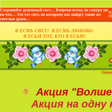
«Жизнь
Сохраняйте душевный свет… Вопреки всему, не смотря ни
В
на что… Это тот свет, по которому вас найдут такие же
0
светлые души…
Я ЕСМЬ СВЕТ! Я ЕСМЬ ЛЮБОВЬ!
Я ЕСЬМ ТОТ, КТО Я ЕСЬМ!
А
Главн
Акция
"Волше
Акция на
одну