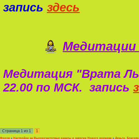
запись
здесь
Медитации 
Медитация "
Врата Ль
22.00 по МСК. запись
Страница
1
из
1
1
Форум
»
Настройки на Высокочастотные каналы и энергии Нового времени
»
Деньги, Благоп