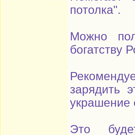
потолка".
Можно пол
богатству Р
Рекоменду
зарядить э
украшение 
Это буд