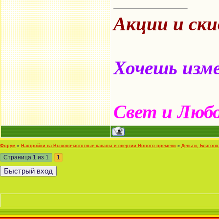
Акции и ск
Хочешь изме
Свет и Люб
Форум
»
Настройки на Высокочастотные каналы и энергии Нового времени
»
Деньги, Благоп
Страница
1
из
1
1
«Челов