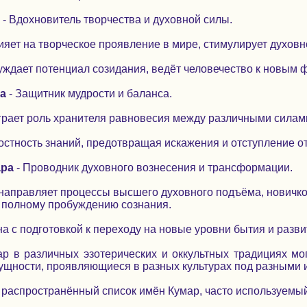
- Вдохновитель творчества и духовной силы.
ияет на творческое проявление в мире, стимулирует духовн
уждает потенциал созидания, ведёт человечество к новым
ра
- Защитник мудрости и баланса.
грает роль хранителя равновесия между различными силам
остность знаний, предотвращая искажения и отступление от
́ра
- Проводник духовного вознесения и трансформации.
направляет процессы высшего духовного подъёма, новичк
к полному пробуждению сознания.
на с подготовкой к переходу на новые уровни бытия и разв
 в различных эзотерических и оккультных традициях мог
ущности, проявляющиеся в разных культурах под разными 
распространённый список имён Кумар, часто используемый 