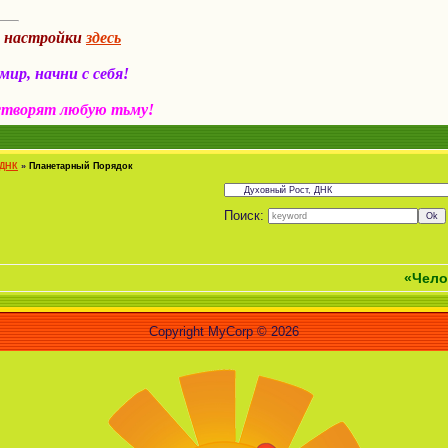
а настройки
здесь
ир, начни с себя!
створят любую тьму!
 ДНК
»
Планетарный Порядок
Поиск:
«Человек - это 
Copyright MyCorp © 2026