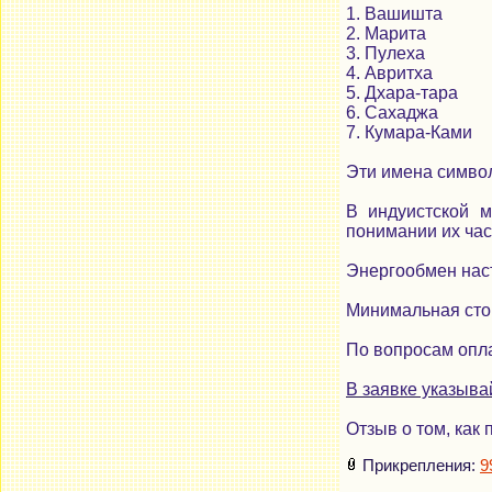
1. Вашишта
2. Марита
3. Пулеха
4. Авритха
5. Дхара-тара
6. Сахаджа
7. Кумара-Ками
Эти имена символ
В индуистской 
понимании их час
Энергообмен наст
Минимальная стои
По вопросам опла
В заявке указыва
Отзыв о том, как 
Прикрепления:
9