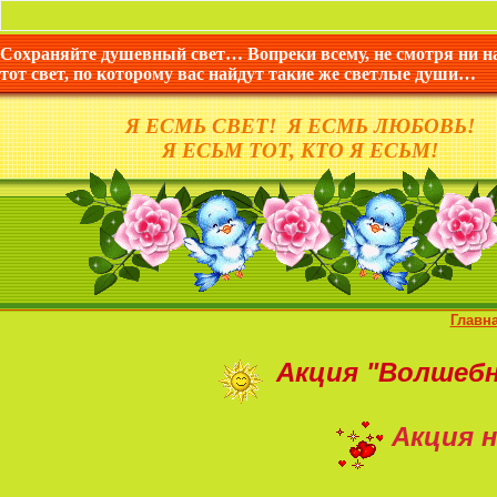
Сохраняйте душевный свет… Вопреки всему, не смотря ни н
тот свет, по которому вас найдут такие же светлые души…
Я ЕСМЬ СВЕТ! Я ЕСМЬ ЛЮБОВЬ!
Я ЕСЬМ ТОТ, КТО Я ЕСЬМ!
Главн
Акция
"Волшеб
Акция н