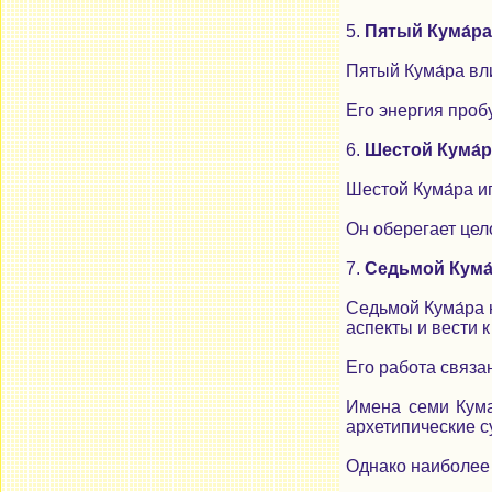
5.
Пятый Кума́ра
Пятый Кума́ра вл
Его энергия проб
6.
Шестой Кума́
Шестой Кума́ра и
Он оберегает цел
7.
Седьмой Кума
Седьмой Кума́ра 
аспекты и вести 
Его работа связа
Имена семи Кумар
архетипические с
Однако наиболее 