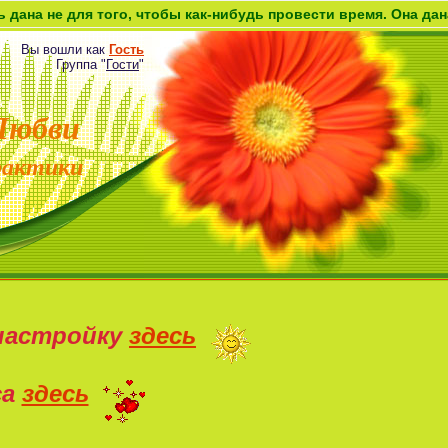
ля того, чтобы как-нибудь провести время. Она дана как воз
Вы вошли как
Гость
Группа
"
Гости
"
Любви
рактики
настройку
здесь
са
здесь