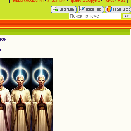
[
Новые сообщения
•
Участники
•
Правила форума
•
Поиск
•
RSS
]
док
n