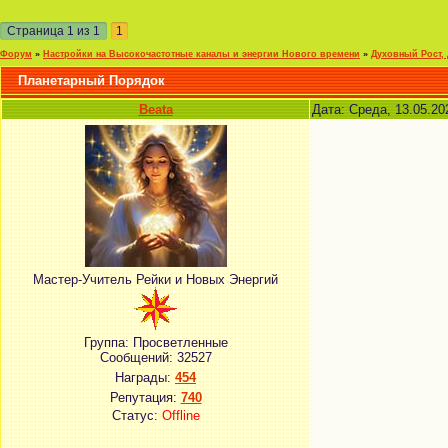
Страница
1
из
1
1
Форум
»
Настройки на Высокочастотные каналы и энергии Нового времени
»
Духовный Рост,
Планетарный Порядок
Beata
Дата: Среда, 13.05.20
Мастер-Учитель Рейки и Новых Энергий
Группа: Просветленные
Сообщений:
32527
Награды:
454
Репутация:
740
Статус:
Offline