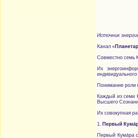
Источник энерги
Канал «
Планета
Совместно семь 
Их энергоинфор
индивидуального 
Понимание роли к
Каждый из семи 
Высшего Сознани
Их совокупная ра
1.
Первый Кума́
Первый Кума́ра с