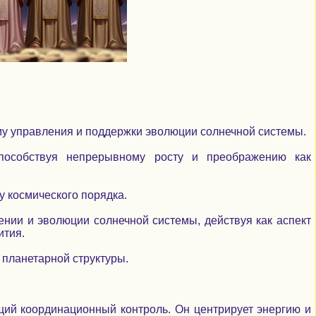
му управления и поддержки эволюции солнечной системы.
пособствуя непрерывному росту и преображению как
у космического порядка.
нии и эволюции солнечной системы, действуя как аспект
ития.
 планетарной структуры.
бщий координационный контроль. Он центрирует энергию и