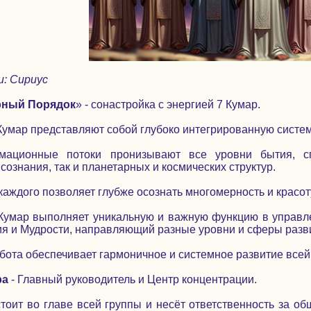
и: Сириус
рный Порядок
» - сонастройка с энергией 7 Кумар.
Кумар представляют собой глубоко интегрированную систе
мационные потоки пронизывают все уровни бытия, с
сознания, так и планетарных и космических структур.
аждого позволяет глубже осознать многомерность и красот
Кумар выполняет уникальную и важную функцию в управле
я и Мудрости, направляющий разные уровни и сферы разв
бота обеспечивает гармоничное и системное развитие всей
ра
- Главный руководитель и Центр концентрации.
тоит во главе всей группы и несёт ответственность за о