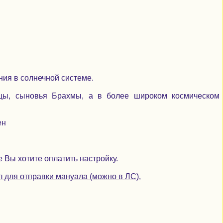
ия в солнечной системе.
цы, сыновья Брахмы, а в более широком космическом
ен
 Вы хотите оплатить настройку.
л для отправки мануала (можно в ЛС).