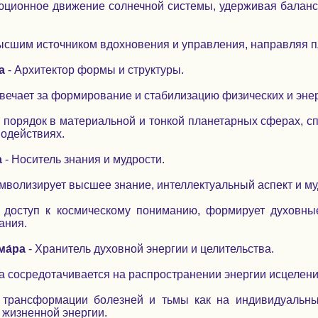
юционное движение солнечной системы, удерживая баланс
высшим источником вдохновения и управления, направляя п
а
- Архитектор формы и структуры.
твечает за формирование и стабилизацию физических и энер
порядок в материальной и тонкой планетарных сферах, сп
модействиях.
а
- Носитель знания и мудрости.
имволизирует высшее знание, интеллектуальный аспект и му
 доступ к космическому пониманию, формирует духовны
ания.
ма́ра
- Хранитель духовной энергии и целительства.
а сосредотачивается на распространении энергии исцелени
 трансформации болезней и тьмы как на индивидуальных
 жизненной энергии.