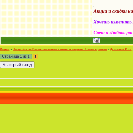
Акции и скидки н
Хочешь изменить м
Свет и Любовь ра
Форум
»
Настройки на Высокочастотные каналы и энергии Нового времени
»
Духовный Рост,
Страница
1
из
1
1