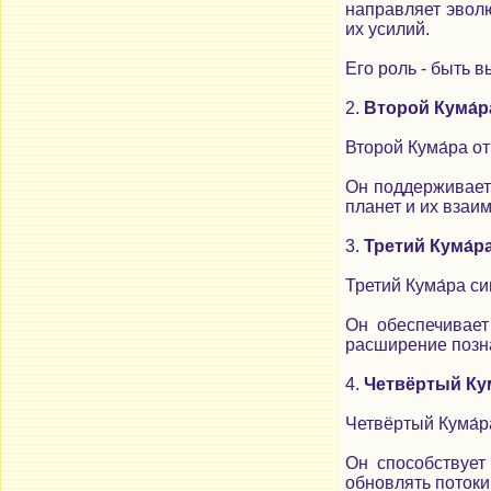
направляет эвол
их усилий.
Его роль - быть 
2.
Второй Кума́р
Второй Кума́ра о
Он поддерживает 
планет и их взаи
3.
Третий Кума́р
Третий Кума́ра с
Он обеспечивает
расширение позн
4.
Четвёртый Ку
Четвёртый Кума́р
Он способствует
обновлять потоки