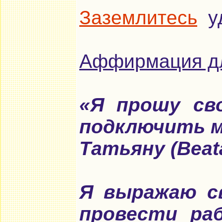
Заземлитесь
уд
Аффирмация д
«Я прошу св
подключить м
Татьяну (Beata
Я выражаю с
провести ра