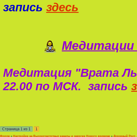
запись
здесь
Медитации 
Медитация "
Врата Ль
22.00 по МСК. запись
Страница
1
из
1
1
Форум
»
Настройки на Высокочастотные каналы и энергии Нового времени
»
Духовный Рост,