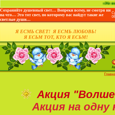
«Жизнь дана не 
Сохраняйте душевный свет… Вопреки всему, не смотря ни
С
на что… Это тот свет, по которому вас найдут такие же
0
светлые души…
Я ЕСМЬ СВЕТ! Я ЕСМЬ ЛЮБОВЬ!
Я ЕСЬМ ТОТ, КТО Я ЕСЬМ!
А
Главн
Акция
"Волше
Акция на
одну