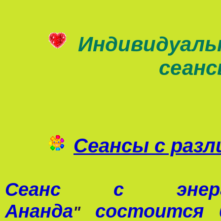
Индивидуаль
сеан
Сеансы с раз
Сеанс с э
Ананда
состоится 0
"