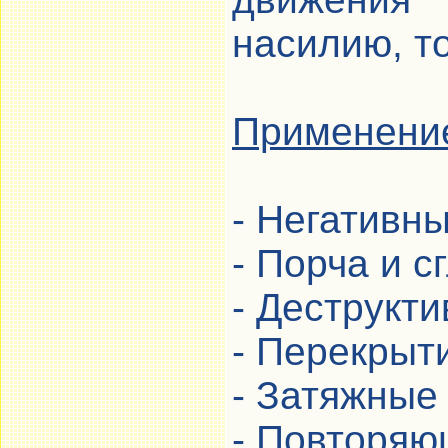
насилию, т
Применени
- Негативн
- Порча и сг
- Деструкт
- Перекрыт
- Затяжные
- Повторяю