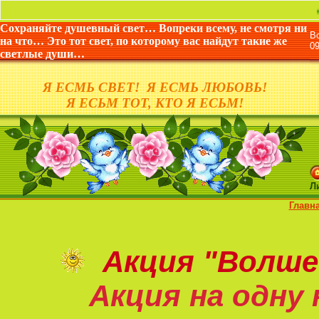
«Жизнь да
Сохраняйте душевный свет… Вопреки всему, не смотря ни
В
на что… Это тот свет, по которому вас найдут такие же
0
светлые души…
Я ЕСМЬ СВЕТ! Я ЕСМЬ ЛЮБОВЬ!
Я ЕСЬМ ТОТ, КТО Я ЕСЬМ!
Л
Главн
Акция
"Волше
Акция на
одну