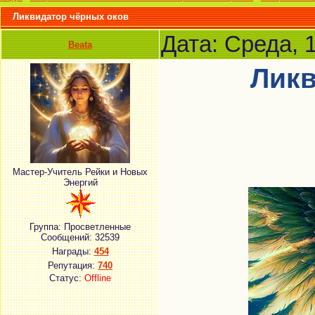
Ликвидатор чёрных оков
Дата: Среда, 
Beata
Ликв
Мастер-Учитель Рейки и Новых
Энергий
Группа: Просветленные
Сообщений:
32539
Награды:
454
Репутация:
740
Статус:
Offline