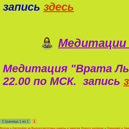
запись
здесь
Медитации 
Медитация "
Врата Ль
22.00 по МСК. запись
Страница
1
из
1
1
Форум
»
Настройки на Высокочастотные каналы и энергии Нового времени
»
Очищение и Защ