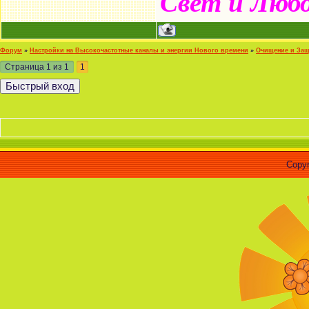
Свет и Люб
Форум
»
Настройки на Высокочастотные каналы и энергии Нового времени
»
Очищение и Защ
Страница
1
из
1
1
«Человек
Copyr