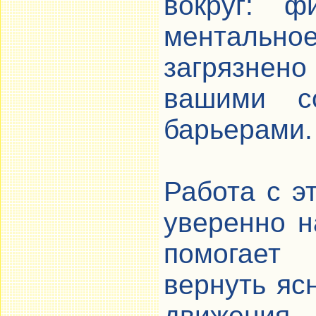
вокруг: ф
ментально
загрязнен
вашими со
барьерами.
Работа с эт
уверенно н
помогает 
вернуть яс
движения 