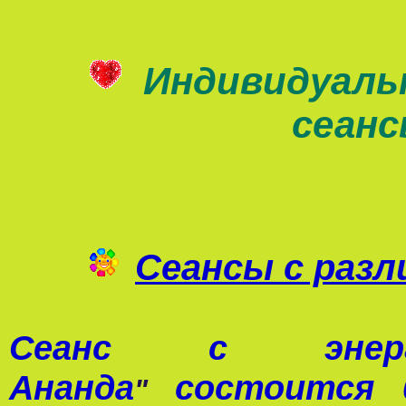
Индивидуаль
сеан
Сеансы с раз
Сеанс с э
Ананда
состоится 0
"