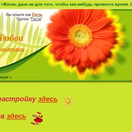
на не для того, чтобы как-нибудь провести время. Она дана 
Вы вошли как
Гость
Группа
"
Гости
"
Любви
рактики
орум »
настройку
здесь
са
здесь