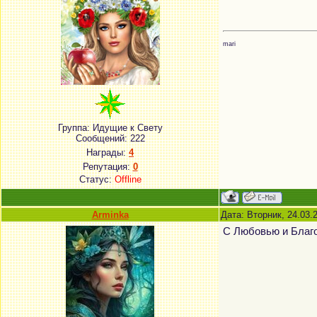
mari
Группа: Идущие к Свету
Сообщений:
222
Награды:
4
Репутация:
0
Статус:
Offline
Arminka
Дата: Вторник, 24.03.
С Любовью и Благо