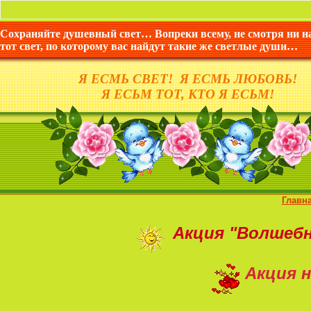
Сохраняйте душевный свет… Вопреки всему, не смотря ни н
тот свет, по которому вас найдут такие же светлые души…
Я ЕСМЬ СВЕТ! Я ЕСМЬ ЛЮБОВЬ!
Я ЕСЬМ ТОТ, КТО Я ЕСЬМ!
Главн
Акция
"Волшеб
Акция н