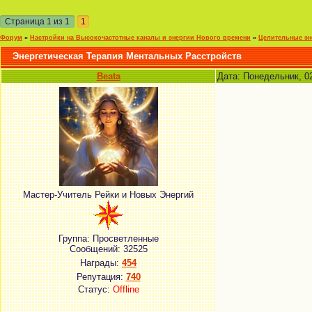
Страница
1
из
1
1
Форум
»
Настройки на Высокочастотные каналы и энергии Нового времени
»
Целительные эн
Энергетическая Терапия Ментальных Расстройств
Beata
Дата: Понедельник, 0
Мастер-Учитель Рейки и Новых Энергий
Группа: Просветленные
Сообщений:
32525
Награды:
454
Репутация:
740
Статус:
Offline