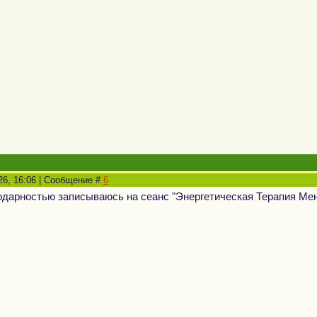
26, 16:06 | Сообщение #
6
одарностью записываюсь на сеанс "Энергетическая Терапия Ме