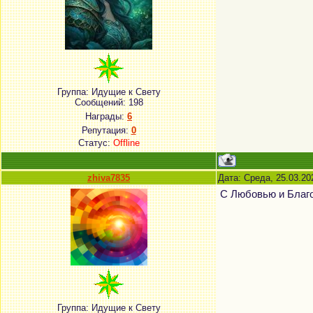
Группа: Идущие к Свету
Сообщений:
198
Награды:
6
Репутация:
0
Статус:
Offline
zhiva7835
Дата: Среда, 25.03.20
С Любовью и Благ
Группа: Идущие к Свету