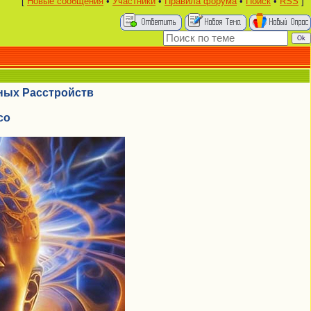
[
Новые сообщения
•
Участники
•
Правила форума
•
Поиск
•
RSS
]
ных Расстройств
со