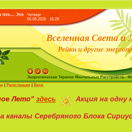
«Жизнь да
а что… Это
Четверг
RSS
06.08.2026 16:28
Вселенная Света и 
Рейки и другие энергоп
Энергетическая Терапия Ментальных Расстройств - Ф
ая
|
Регистрация
|
Вход
ное Лето"
здесь
Акция на
одну 
а каналы Серебряного Блока Сириу