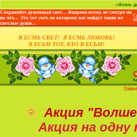
«Жизнь дана не для 
Сохраняйте душевный свет… Вопреки всему, не смотря ни
С
на что… Это тот свет, по которому вас найдут такие же
0
светлые души…
Я ЕСМЬ СВЕТ! Я ЕСМЬ ЛЮБОВЬ!
Я ЕСЬМ ТОТ, КТО Я ЕСЬМ!
К
Главн
Акция
"Волше
Акция на
одну