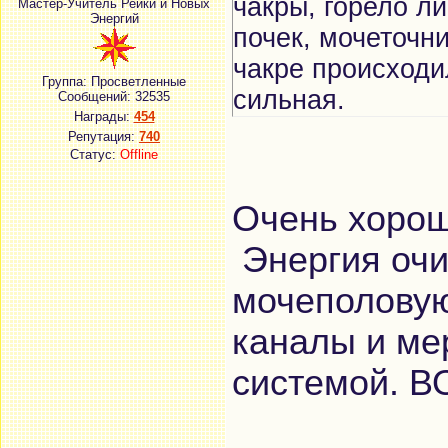
чакры, горело л
Мастер-Учитель Рейки и Новых
Энергий
почек, мочеточни
чакре происходи
Группа: Просветленные
сильная.
Сообщений:
32535
Награды:
454
Репутация:
740
Статус:
Offline
Очень хорош
Энергия очи
мочеполовую 
каналы и ме
системой. В