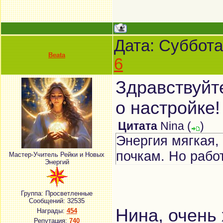
Дата: Суббота
Beata
6
Здравствуйт
о настройке
Цитата
Nina
(
)
Энергия мягкая,
почкам. Но рабо
Мастер-Учитель Рейки и Новых
Энергий
Группа: Просветленные
Сообщений:
32535
Нина, очень
Награды:
454
Репутация:
740