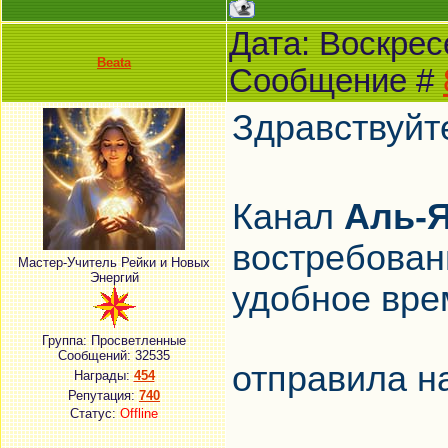
Дата: Воскресе
Beata
Сообщение #
Здравствуйт
Канал
Аль-Я
востребован
Мастер-Учитель Рейки и Новых
Энергий
удобное вр
Группа: Просветленные
Сообщений:
32535
отправила на
Награды:
454
Репутация:
740
Статус:
Offline