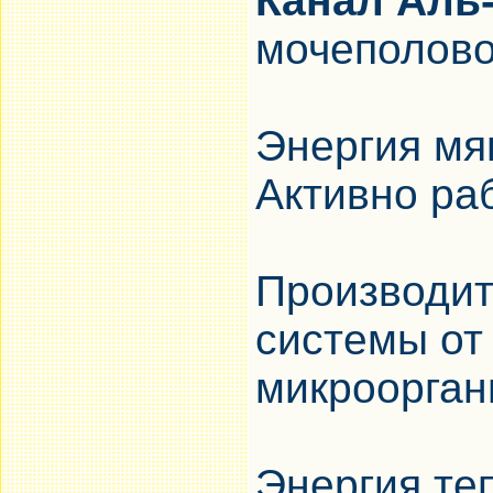
Канал Аль
мочеполово
Энергия мя
Активно раб
Производит
системы от
микроорган
Энергия те