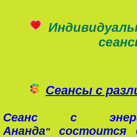
Индивидуаль
сеан
Сеансы с раз
Сеанс с э
Ананда
состоится 0
"