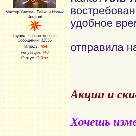
востребован
Мастер-Учитель Рейки и Новых
Энергий
удобное вр
Группа: Просветленные
Сообщений:
32535
отправила на
Награды:
454
Репутация:
740
Статус:
Offline
Акции и ск
Хочешь изме