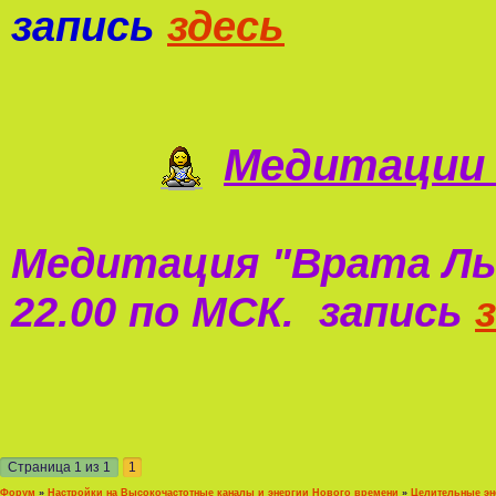
запись
здесь
Медитации 
Медитация "
Врата Ль
22.00 по МСК. запись
Страница
1
из
1
1
Форум
»
Настройки на Высокочастотные каналы и энергии Нового времени
»
Целительные эн