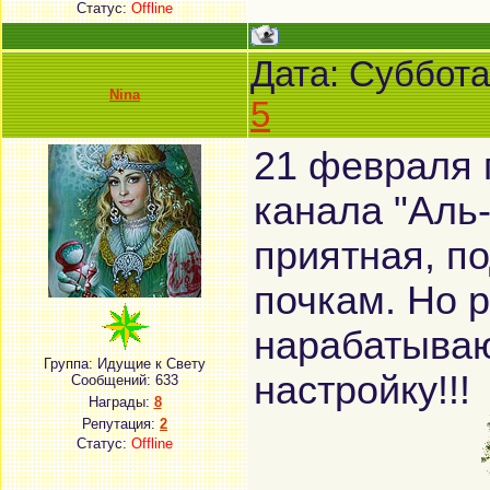
Статус:
Offline
Дата: Суббота
Nina
5
21 февраля 
канала "Аль-
приятная, п
почкам. Но 
нарабатываю
Группа: Идущие к Свету
настройку!!!
Сообщений:
633
Награды:
8
Репутация:
2
Статус:
Offline