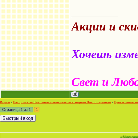
Акции и ск
Хочешь изме
Свет и Люб
Форум
»
Настройки на Высокочастотные каналы и энергии Нового времени
»
Целительные эн
Страница
1
из
1
1
«Человек - это ма