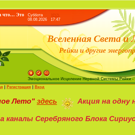
«Жизн
а что… Это
Суббота
RSS
08.08.2026 17:47
Вселенная Света и 
Рейки и другие энергоп
Эмоциональное Исцеление Нервной Системы Рейки -
ая
|
Регистрация
|
Вход
ное Лето"
здесь
Акция на
одну 
а каналы Серебряного Блока Сириу