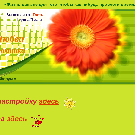
ь дана не для того, чтобы как-нибудь провести время. Она д
Вы вошли как
Гость
Группа
"
Гости
"
Любви
рактики
 Форум »
настройку
здесь
са
здесь