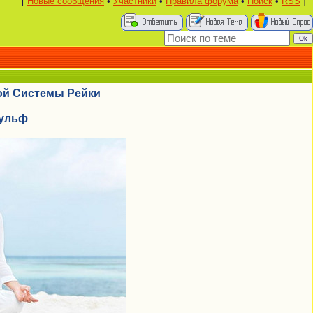
[
Новые сообщения
•
Участники
•
Правила форума
•
Поиск
•
RSS
]
ой Системы Рейки
Вульф