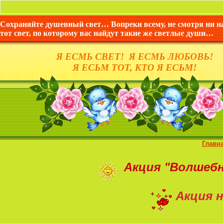
Сохраняйте душевный свет… Вопреки всему, не смотря ни н
тот свет, по которому вас найдут такие же светлые души…
Я ЕСМЬ СВЕТ! Я ЕСМЬ ЛЮБОВЬ!
Я ЕСЬМ ТОТ, КТО Я ЕСЬМ!
Главн
Акция
"Волшеб
Акция н