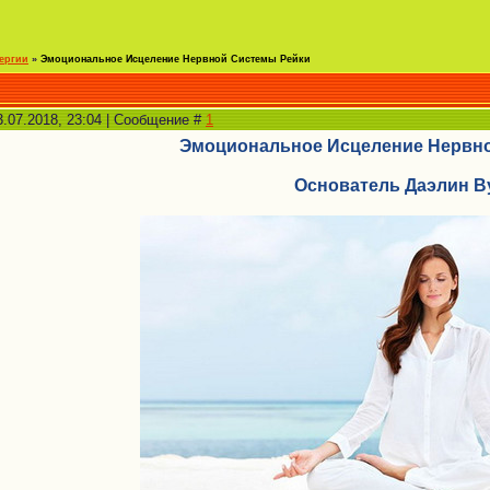
ергии
»
Эмоциональное Исцеление Нервной Системы Рейки
3.07.2018, 23:04 | Сообщение #
1
Эмоциональное Исцеление Нервн
Основатель Даэлин 