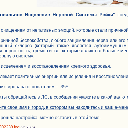
ональное Исцеление Нервной Системы Рейки
" сое
 очищением от негативных эмоций, которые стали причиной
причиной беспокойства, любого защемления нерва или его 
янный склероз (который также является аутоиммунным
 нервозность, тремор и т.д., которые являются больше ме
ервную систему.
 исцелением и восстановлением крепкого здоровья.
лекает позитивные энергии для исцеления и восстановлени
фиксирована основателем – 35$
ты обращайтесь в ЛС, в сообщении укажите в какой валюте
йте свое имя и город, в котором вы находитесь и ваш е-ме
прошла настройка, можно оставить в этой теме.
392238.jpg
(34.9 Kb)