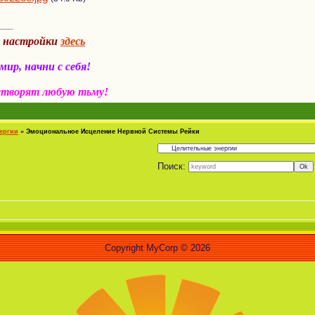
а настройки
здесь
ир, начни с себя!
створят любую тьму!
ергии
»
Эмоциональное Исцеление Нервной Системы Рейки
Поиск:
«Чел
Copyright MyCorp © 2026