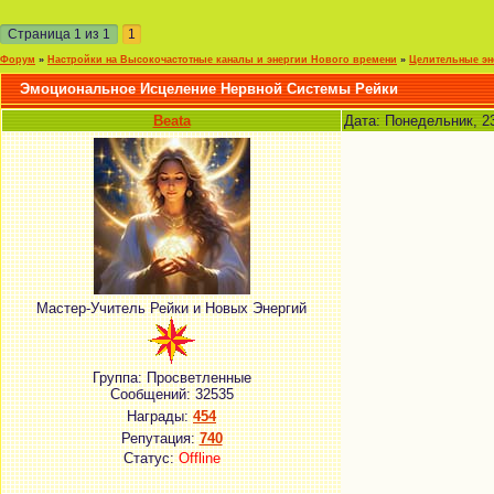
Страница
1
из
1
1
Форум
»
Настройки на Высокочастотные каналы и энергии Нового времени
»
Целительные эн
Эмоциональное Исцеление Нервной Системы Рейки
Beata
Дата: Понедельник, 2
Мастер-Учитель Рейки и Новых Энергий
Группа: Просветленные
Сообщений:
32535
Награды:
454
Репутация:
740
Статус:
Offline