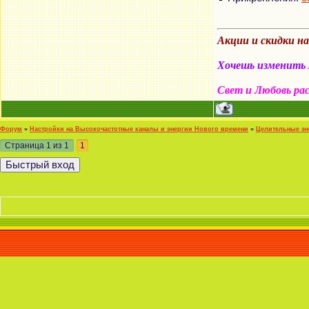
Акции и скидки н
Хочешь изменить м
Свет и Любовь ра
Форум
»
Настройки на Высокочастотные каналы и энергии Нового времени
»
Целительные эн
Страница
1
из
1
1