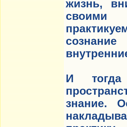
жизнь, вн
своими 
практику
сознание 
внутренни
И тогда
простра
знание. О
наклад