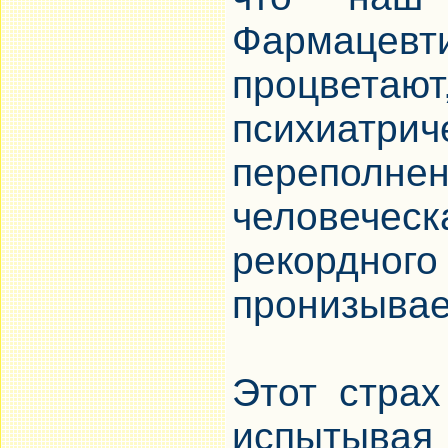
Фармаце
процвета
психиат
перепол
человечес
рекордн
пронизывае
Этот страх
испытывая