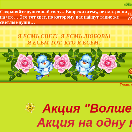
«Жизнь дана н
Сохраняйте душевный свет… Вопреки всему, не смотря ни
Ч
на что… Это тот свет, по которому вас найдут такие же
0
светлые души…
Я ЕСМЬ СВЕТ! Я ЕСМЬ ЛЮБОВЬ!
Я ЕСЬМ ТОТ, КТО Я ЕСЬМ!
П
Главн
Акция
"Волше
Акция на
одну