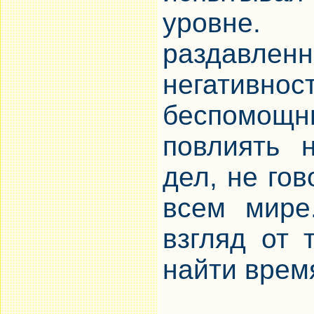
уровне.
раздавле
негативн
беспомощн
повлиять 
дел, не го
всем мире
взгляд от т
найти время