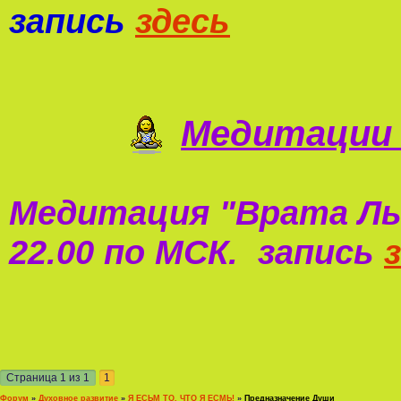
запись
здесь
Медитации 
Медитация "
Врата Ль
22.00 по МСК. запись
Страница
1
из
1
1
Форум
»
Духовное развитие
»
Я ЕСЬМ ТО, ЧТО Я ЕСМЬ!
»
Предназначение Души