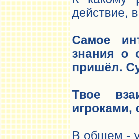
действие, 
Самое ин
знания о 
пришёл. Су
Твое вза
игроками, 
В общем - у