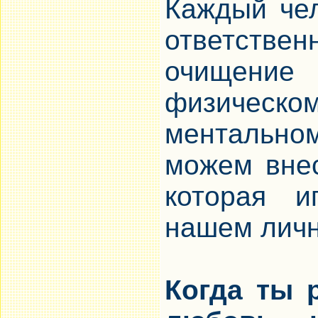
Каждый чел
ответств
очищени
физичес
ментальном
можем внес
которая 
нашем личн
Когда ты 