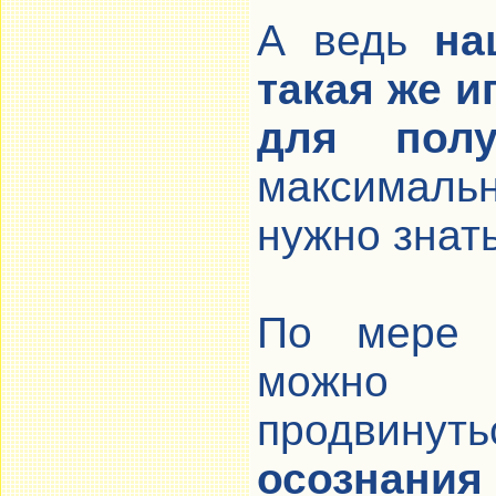
А ведь
на
такая же и
для полу
максимальн
нужно знать
По мере р
можн
продвин
осознан