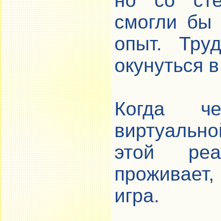
но со сте
смогли бы
опыт. Тру
окунуться в
Когда ч
виртуально
этой реа
проживает, 
игра.