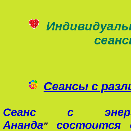
Индивидуаль
сеан
Сеансы с раз
Сеанс с э
Ананда
состоится 0
"