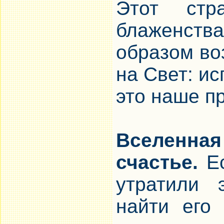
Этот стр
блаженств
образом во
на Свет: и
это наше п
Вселенная
счастье.
Ес
утратили 
найти его