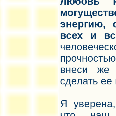
любовь 
могущест
энергию, 
всех и вс
человече
прочностью
внеси же
сделать ее 
Я уверена
что наш 