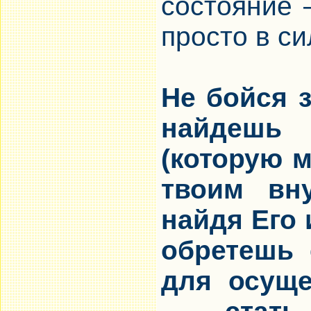
состояние 
просто в си
Не бойся 
найдешь 
(которую 
твоим вну
найдя Его
обретешь 
для осуще