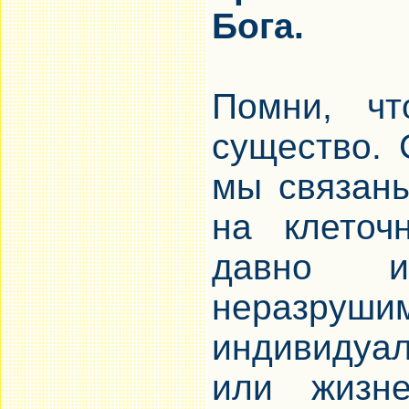
Бога.
Помни, ч
существо. 
мы связаны
на клеточ
давно и
неразруши
индивидуал
или жизне