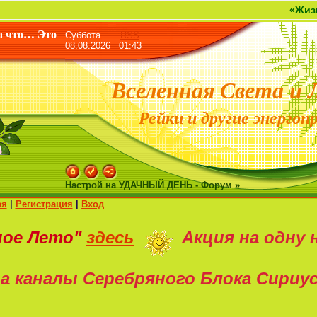
«Жизнь дана не 
а что… Это
Суббота
RSS
08.08.2026 01:43
Вселенная Света и 
Рейки и другие энергоп
Настрой на УДАЧНЫЙ ДЕНЬ - Форум »
ая
|
Регистрация
|
Вход
ное Лето"
здесь
Акция на
одну 
а каналы Серебряного Блока Сириу