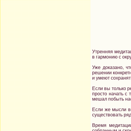
Утренняя медитац
в гармонию с окр
Уже доказано, ч
решении конкретн
и умеют сохранят
Если вы только р
просто начать с 
мешал побыть нае
Если же мысли вс
существовать ряд
Время медитации
собранным и ско