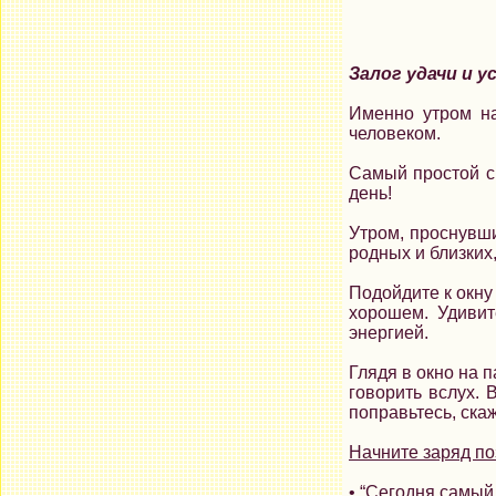
Залог удачи и у
Именно утром н
человеком.
Самый простой сп
день!
Утром, проснувши
родных и близких,
Подойдите к окну
хорошем. Удивит
энергией.
Глядя в окно на п
говорить вслух. 
поправьтесь, ска
Начните заряд по
• “Сегодня самый