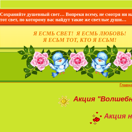
Сохраняйте душевный свет… Вопреки всему, не смотря ни н
тот свет, по которому вас найдут такие же светлые души…
Я ЕСМЬ СВЕТ! Я ЕСМЬ ЛЮБОВЬ!
Я ЕСЬМ ТОТ, КТО Я ЕСЬМ!
Главн
Акция
"Волшеб
Акция н