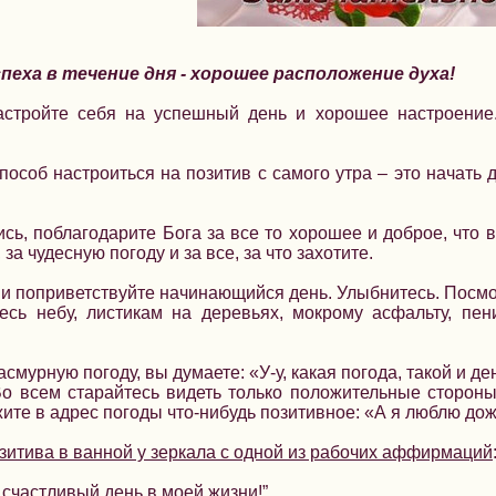
спеха в течение дня - хорошее расположение духа!
астройте себя на успешный день и хорошее настроение
особ настроиться на позитив с самого утра – это начать д
сь, поблагодарите Бога за все то хорошее и доброе, что в
 за чудесную погоду и за все, за что захотите.
 и поприветствуйте начинающийся день. Улыбнитесь. Посмо
есь небу, листикам на деревьях, мокрому асфальту, пе
асмурную погоду, вы думаете: «У-у, какая погода, такой и де
Во всем старайтесь видеть только положительные сторон
жите в адрес погоды что-нибудь позитивное: «А я люблю дож
зитива в ванной у зеркала с одной из рабочих аффирмаций
 счастливый день в моей жизни!”