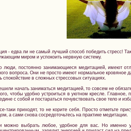
ия - едва ли не самый лучший способ победить стресс! Та
ужающим миром и успокоить нервную систему.
то люди, постоянно занимающиеся медитацией, имеют от
ого вопроса. Они не просто имеют нормальное кровяное да
ь спокойствие в сложных стрессовых ситуациях.
ешили начать заниматься медитацией, то совсем не обяза
того, чтобы удобно устроиться в уютном кресле. Главное, 
дине с собой и постараться почувствовать свое тело и из
е-таки приходят, то не корите себя. Просто отметьте прис
ом, а сами снова сосредоточьтесь на практике медитации.
 можно выбрать любое, удобное для вас. Но именно у
нцентрированным, зарядит энергией и придаст сил на пр