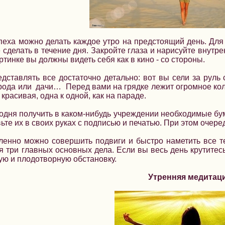
еха можно делать каждое утро на предстоящий день. Для э
 сделать в течение дня. Закройте глаза и нарисуйте внутре
ртинке вы должны видеть себя как в кино - со стороны.
дставлять все достаточно детально: вот вы сели за руль
рода или дачи… Перед вами на грядке лежит огромное кол
красивая, одна к одной, как на параде.
одня получить в каком-нибудь учреждении необходимые бум
ьте их в своих руках с подписью и печатью. При этом очере
енно можно совершить подвиги и быстро наметить все те
 три главных основных дела. Если вы весь день крутитесь 
ую и плодотворную обстановку.
Утренняя медитац