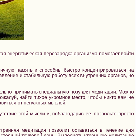
кая энергетическая перезарядка организма помогает войти
личную память и способны быстро концентрироваться на
вление и стабильную работу всех внутренних органов, но
тельно принимать специальную позу для медитации. Можно
пожалуй, найти тихое укромное место, чтобы никто вам не
бавиться от ненужных мыслей.
утствие этой мысли и, поблагодарив ее, позвольте просто
тренняя медитация позволит оставаться в течение дня
едстоящий трудовой день. Выполнять утреннюю медитацию