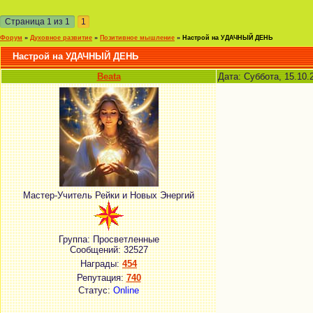
Страница
1
из
1
1
Форум
»
Духовное развитие
»
Позитивное мышление
»
Настрой на УДАЧНЫЙ ДЕНЬ
Настрой на УДАЧНЫЙ ДЕНЬ
Beata
Дата: Суббота, 15.10.
Мастер-Учитель Рейки и Новых Энергий
Группа: Просветленные
Сообщений:
32527
Награды:
454
Репутация:
740
Статус:
Online