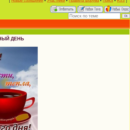
[
Новые сообщения
•
Участники
•
Правила форума
•
Поиск
•
RSS
]
ЧНЫЙ ДЕНЬ