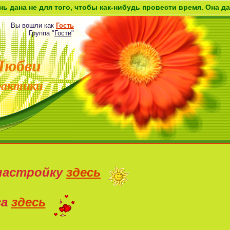
для того, чтобы как-нибудь провести время. Она дана как во
Вы вошли как
Гость
Группа
"
Гости
"
Любви
рактики
настройку
здесь
са
здесь