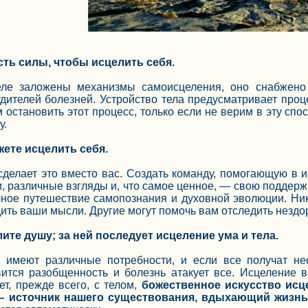
есть силы, чтобы исцелить себя.
еле заложены механизмы самоисцеления, оно снабжено 
удителей болезней. Устройство тела предусматривает про
 остановить этот процесс, только если не верим в эту спос
у.
ете исцелить себя.
сделает это вместо вас. Создать команду, помогающую в 
и, различные взгляды и, что самое ценное, — свою поддерж
чное путешествие самопознания и духовной эволюции. Ник
ить ваши мысли. Другие могут помочь вам отследить нездор
ите душу; за ней последует исцеление ума и тела.
 имеют различные потребности, и если все получат нео
вится разобщенность и болезнь атакует все. Исцеление в
т, прежде всего, с телом,
божественное искусство исц
— источник нашего существования, вдыхающий жизнь к