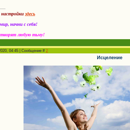
а настройки
здесь
ир, начни с себя!
створят любую тьму!
2020, 04:45 | Сообщение #
2
Исцеление