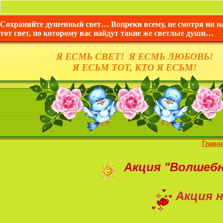
Сохраняйте душевный свет… Вопреки всему, не смотря ни н
тот свет, по которому вас найдут такие же светлые души…
Я ЕСМЬ СВЕТ! Я ЕСМЬ ЛЮБОВЬ!
Я ЕСЬМ ТОТ, КТО Я ЕСЬМ!
Главн
Акция
"Волшеб
Акция н