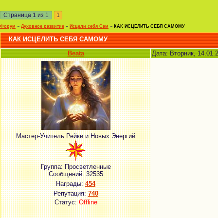
Страница
1
из
1
1
Форум
»
Духовное развитие
»
Исцели себя Сам
»
КАК ИСЦЕЛИТЬ СЕБЯ САМОМУ
КАК ИСЦЕЛИТЬ СЕБЯ САМОМУ
Beata
Дата: Вторник, 14.01.
Мастер-Учитель Рейки и Новых Энергий
Группа: Просветленные
Сообщений:
32535
Награды:
454
Репутация:
740
Статус:
Offline