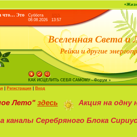
«Жизнь дана не дл
а что… Это
Суббота
RSS
08.08.2026 13:57
Вселенная Света и 
Рейки и другие энергоп
КАК ИСЦЕЛИТЬ СЕБЯ САМОМУ - Форум »
ая
|
Регистрация
|
Вход
ное Лето"
здесь
Акция на
одну 
а каналы Серебряного Блока Сириу