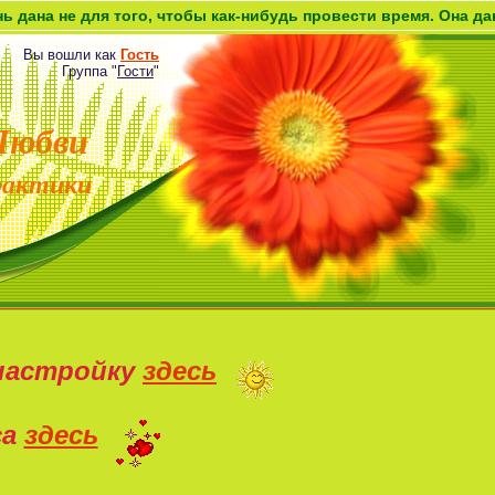
я того, чтобы как-нибудь провести время. Она дана как возм
Вы вошли как
Гость
Группа
"
Гости
"
Любви
рактики
настройку
здесь
са
здесь