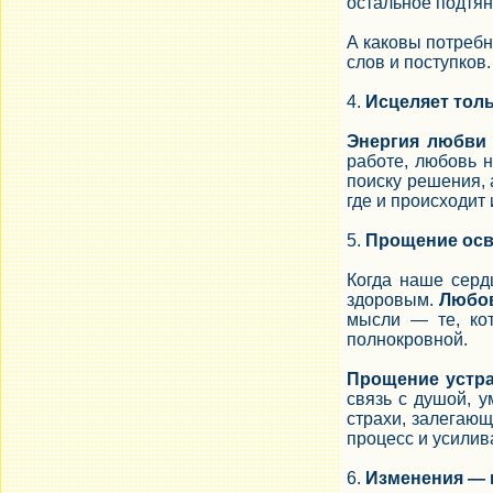
остальное подтян
А каковы потреб
слов и поступков.
4.
Исцеляет тол
Энергия любви 
работе, любовь 
поиску решения, 
где и происходит
5.
Прощение осв
Когда наше сердц
здоровым.
Любов
мысли — те, ко
полнокровной.
Прощение устра
связь с душой, 
страхи, залегаю
процесс и усилив
6.
Изменения — 