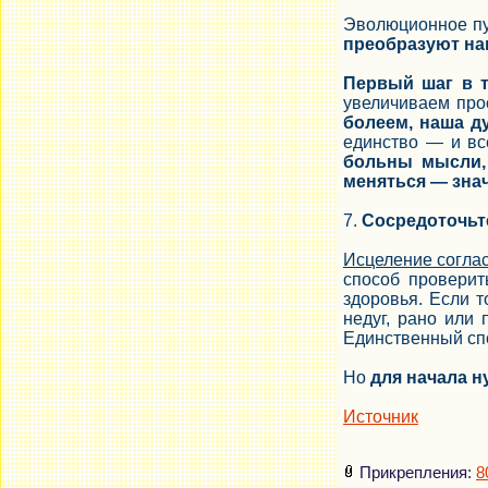
Эволюционное пут
преобразуют на
Первый шаг в 
увеличиваем про
болеем, наша д
единство — и вс
больны мысли, 
меняться — зна
7.
Сосредоточьтес
Исцеление согла
способ проверит
здоровья. Если т
недуг, рано или 
Единственный спо
Но
для начала 
Источник
Прикрепления:
8