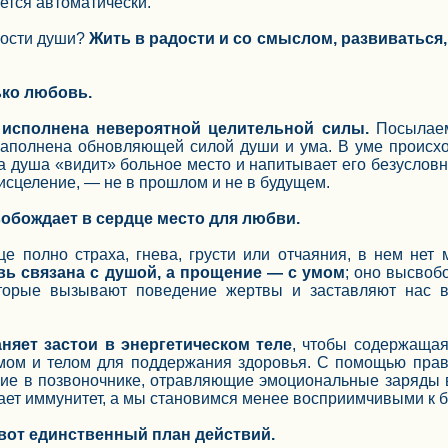
ется автоматически.
ности души?
Жить в радости и со смыслом, развиваться,
ько любовь.
исполнена невероятной целительной силы.
Посылаема
наполнена обновляющей силой души и ума. В уме происх
а душа «видит» больное место и напитывает его безусловн
 исцеление, — не в прошлом и не в будущем.
обождает в сердце место для любви.
е полно страха, гнева, грусти или отчаяния, в нем нет 
ь связана с душой, а прощение — с умом
; оно высво
торые вызывают поведение жертвы и заставляют нас в
няет застои в энергетическом теле
, чтобы содержащая
умом и телом для поддержания здоровья. С помощью прав
щие в позвоночнике, отравляющие эмоциональные заряды в
ает иммунитет, а мы становимся менее восприимчивыми к 
вот единственный план действий.