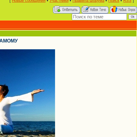
[
Новые сообщения
•
Участники
•
Правила форума
•
Поиск
•
RSS
]
САМОМУ