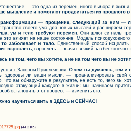
ешествие — это одна из перемен, иного выбора в жизни н
ше мышление и помогают продвигаться из прошлого в 
трансформации — прощение, следующий за ним — л
странство своего ума для новых мыслей и расширяем сер
уша, ум и тело требуют перемен.
Они шлют сигналы трево
е это влияет на наше состояние. Модель психодуховног
то заболевает и тело.
Единственный способ исцелить
чит взрослеть
; взрослеть — значит всякий раз бесконечно 
ь на том, чего вы хотите, а не на том чего вы не хотит
суется с Законом Привлечения
:
О чем ты думаешь, тем и 
ь, здоровы ли ваши мысли, — проанализировать свой 
о, что вы обнаружите в результате, не есть то, чего вы хо
поздно атакующий каждого в жизни: мы начинаем притягив
соб остановить этот процесс — изменить его.
нужно научиться жить в ЗДЕСЬ и СЕЙЧАС
!
017729.jpg
(44.2 Kb)