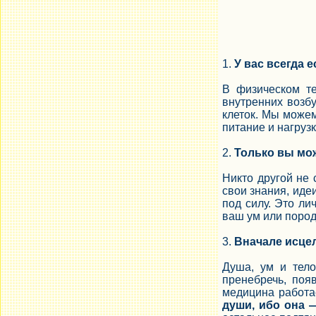
1.
У вас всегда 
В физическом т
внутренних возб
клеток. Мы можем
питание и нагрузк
2.
Только вы мож
Никто другой не 
свои знания, иде
под силу. Это ли
ваш ум или пород
3.
Вначале исцел
Душа, ум и тело
пренебречь, поя
медицина работае
души, ибо она 