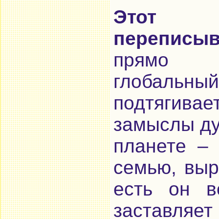
Этот п
переписыв
прямо б
глобальны
подтягив
замыслы ду
планете – 
семью, выр
есть он в
заставля