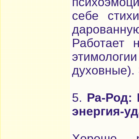
психоэмоц
себе стих
дарованную
Работает 
этимологии
духовные).
5.
Ра-Род:
энергия-уд
Хорошо 