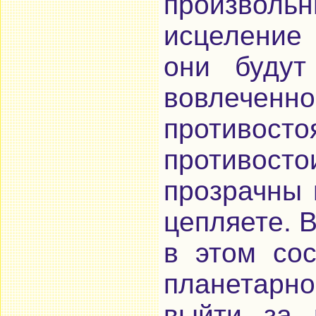
произволь
исцеление 
они будут
вовлеч
противосто
противосто
прозрачны 
цепляете. В
в этом сос
планетарн
выйти за 