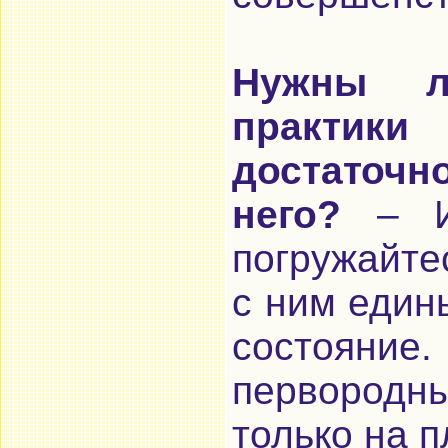
Нужны л
практи
достаточ
него?
– Ин
погружайтес
с ним един
состояни
первородн
только на 