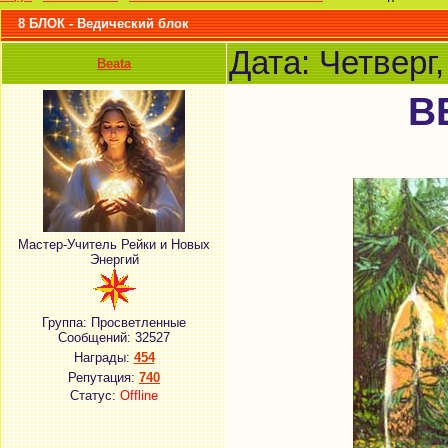
8 БЛОК - Ведический блок
Дата: Четверг
Beata
В
Мастер-Учитель Рейки и Новых
Энергий
Группа: Просветленные
Сообщений:
32527
Награды:
454
Репутация:
740
Статус:
Offline