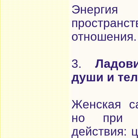
Энергия
пространст
отношения.
3.
Ладов
души и тел
Женская са
но при э
действия: ц