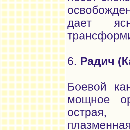
освобожде
дает яс
трансформи
6.
Радич (
Боевой ка
мощное ор
острая, 
плазменна