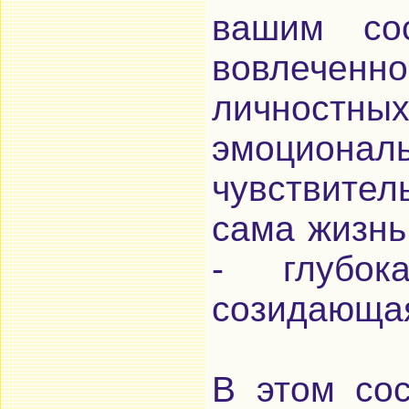
вашим сос
вовлече
личностных
эмоцион
чувствител
сама жизнь
- глубок
созидающая
В этом со