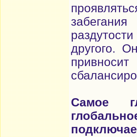
проявлять
забегания
раздутос
другого. О
привн
сбалансиро
Самое г
глобальн
подключа