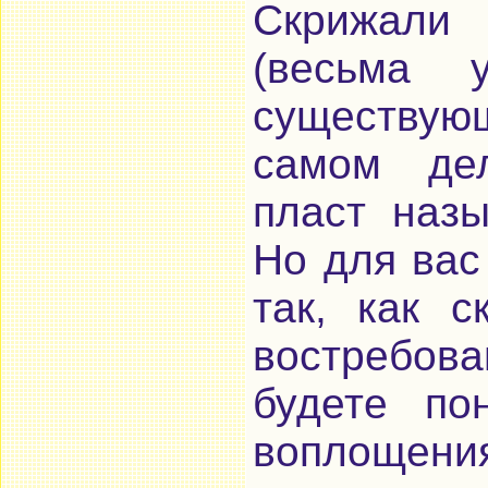
Скрижали
(весьма у
существую
самом де
пласт назы
Но для вас
так, как 
востребов
будете по
воплощения