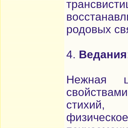
трансвис
восстанав
родовых св
4.
Ведания
Нежная ц
свойства
стихий, 
физичес