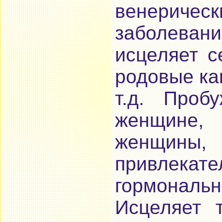
венерич
заболева
исцеляет с
родовые ка
т.д. Проб
женщине
женщины
привлекате
гормональ
Исцеляет 