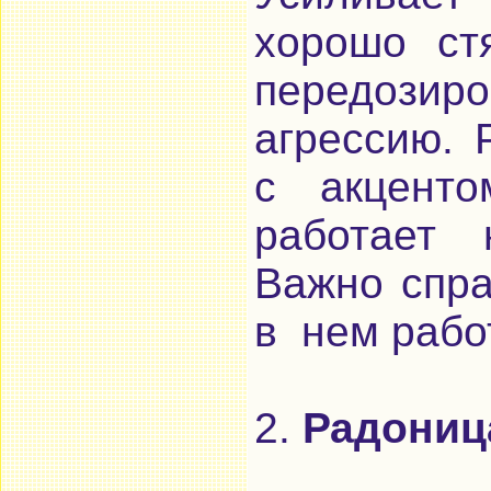
хорошо ст
передоз
агрессию. 
с акценто
работает 
Важно спра
в нем рабо
2.
Радониц