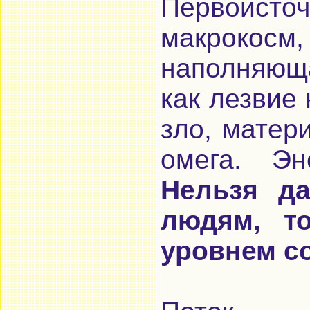
Первоист
макрокосм
наполняюща
как лезвие
зло, матер
омега. Эн
Нельзя да
людям, т
уровнем с