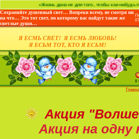
«Жизнь дана не для того, чтобы как-нибудь провести в
Сохраняйте душевный свет… Вопреки всему, не смотря ни
П
на что… Это тот свет, по которому вас найдут такие же
0
светлые души…
Я ЕСМЬ СВЕТ! Я ЕСМЬ ЛЮБОВЬ!
Я ЕСЬМ ТОТ, КТО Я ЕСЬМ!
8
Главн
Акция
"Волше
Акция на
одну