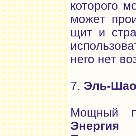
которого м
может прои
щит и стр
использова
него нет во
7.
Эль-Ша
Мощный по
Энергия