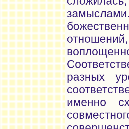
сложилась
замыслами
божествен
отношени
воплощ
Соответст
разных ур
соответств
именно с
совместно
совершенст