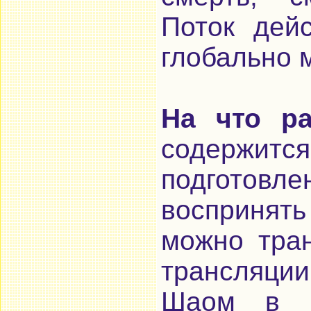
Поток дей
глобально 
На что ра
содержитс
подготовле
воспринять 
можно тра
трансляци
Шаом в п