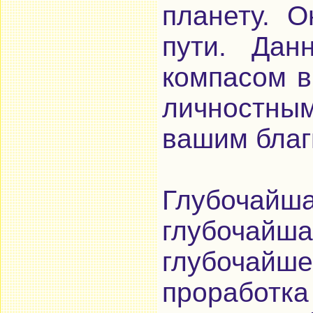
планету. 
пути. Дан
компасом в
личностны
вашим благ
Глубочайша
глубочайш
глубоча
проработ