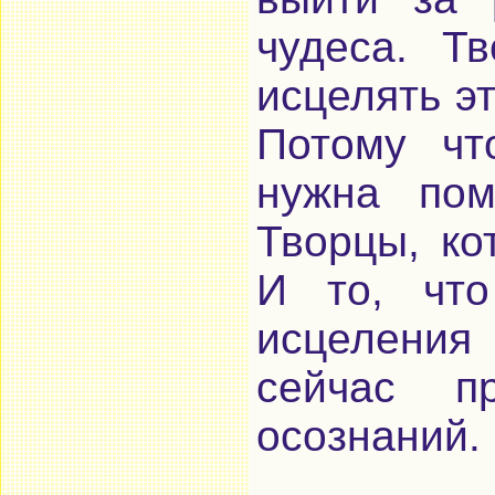
чудеса. Т
исцелять э
Потому чт
нужна пом
Творцы, к
И то, что
исцеления 
сейчас п
осознаний.