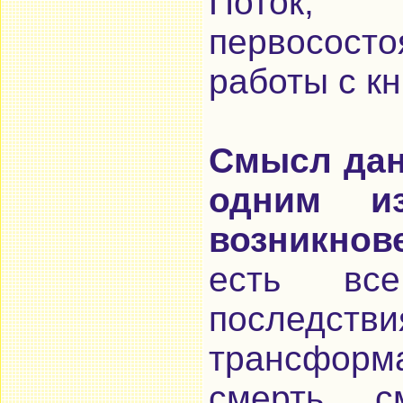
Поток,
первососто
работы с кн
Смысл дан
одним и
возникнове
есть вс
последст
трансформ
смерть, с