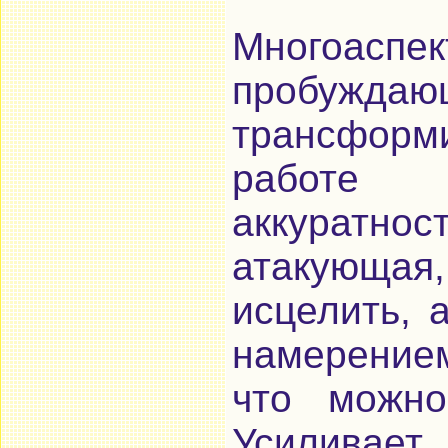
Многоаспе
пробуж
трансфор
работе 
аккуратн
атакующа
исцелить, 
намерением
что можно
Усиливает