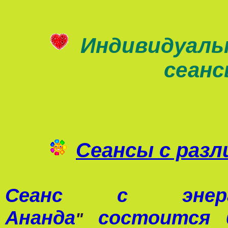
Индивидуаль
сеан
Сеансы с раз
Сеанс с э
Ананда
состоится 0
"