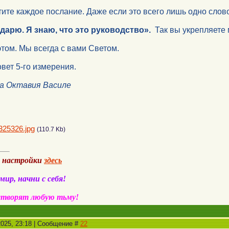
тите каждое послание. Даже если это всего лишь одно слово
дарю. Я знаю, что это руководство».
Так вы укрепляете 
этом. Мы всегда с вами Светом.
вет 5-го измерения.
а Октавия Василе
325326.jpg
(110.7 Kb)
а настройки
здесь
ир, начни с себя!
створят любую тьму!
2025, 23:18 | Сообщение #
22