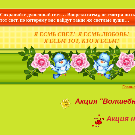
Сохраняйте душевный свет… Вопреки всему, не смотря ни н
тот свет, по которому вас найдут такие же светлые души…
Я ЕСМЬ СВЕТ! Я ЕСМЬ ЛЮБОВЬ!
Я ЕСЬМ ТОТ, КТО Я ЕСЬМ!
Главн
Акция
"Волшеб
Акция н