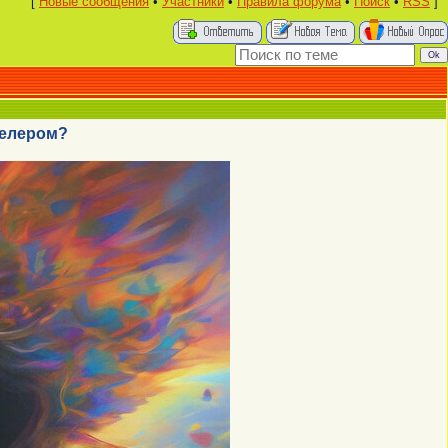
[
Новые сообщения
•
Участники
•
Правила форума
•
Поиск
•
RSS
]
нелером?