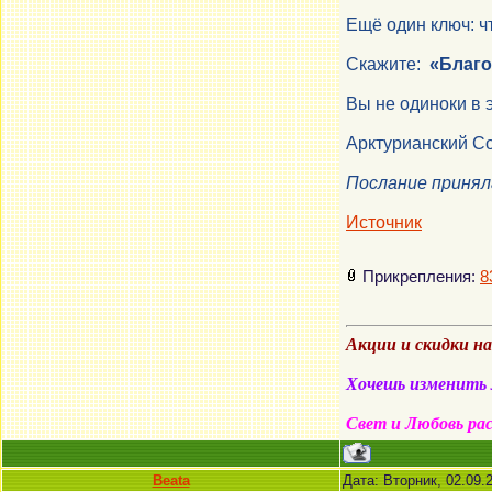
Ещё один ключ: ч
Скажите:
«Благо
Вы не одиноки в 
Арктурианский Со
Послание принял
Источник
Прикрепления:
8
Акции и скидки н
Хочешь изменить м
Свет и Любовь ра
Beata
Дата: Вторник, 02.09.