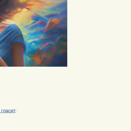
 гласит
: