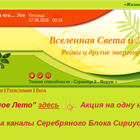
«Жизнь дана не для
а что… Это
Пятница
RSS
07.08.2026 00:14
Вселенная Света и 
Рейки и другие энергоп
Тонкие способности - Страница 2 - Форум »
ая
|
Регистрация
|
Вход
ное Лето"
здесь
Акция на
одну 
а каналы Серебряного Блока Сириу