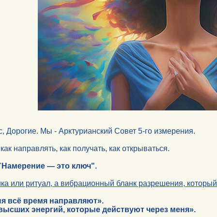
, Дорогие. Мы - Арктурианский Совет 5-го измерения.
ак направлять, как получать, как открываться.
"
Намерение — это ключ".
ка или ритуал, а вибрационный бланк разрешения, который
ня всё время направляют».
высших энергий, которые действуют через меня».