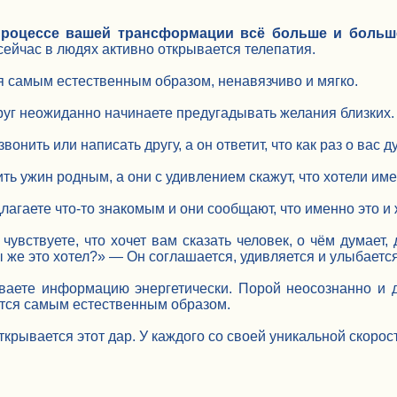
процессе вашей трансформации всё больше и больш
 сейчас в людях активно открывается телепатия.
 самым естественным образом, ненавязчиво и мягко.
уг неожиданно начинаете предугадывать желания близких.
вонить или написать другу, а он ответит, что как раз о вас 
ть ужин родным, а они с удивлением скажут, что хотели име
лагаете что-то знакомым и они сообщают, что именно это и ж
чувствуете, что хочет вам сказать человек, о чём думает,
 же это хотел?» — Он соглашается, удивляется и улыбается 
ваете информацию энергетически. Порой неосознанно и да
ется самым естественным образом.
ткрывается этот дар. У каждого со своей уникальной скоро