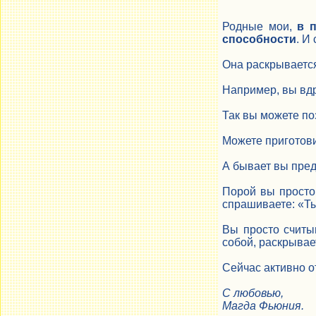
Родные мои,
в 
способности
. И
Она раскрывается
Например, вы вдр
Так вы можете поз
Можете приготови
А бывает вы пред
Порой вы просто 
спрашиваете: «Ты
Вы просто считы
собой, раскрыва
Сейчас активно о
С любовью,
Магда Фьюния.