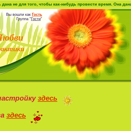
 того, чтобы как-нибудь провести время. Она дана как возмо
Вы вошли как
Гость
Группа
"
Гости
"
Любви
рактики
настройку
здесь
са
здесь