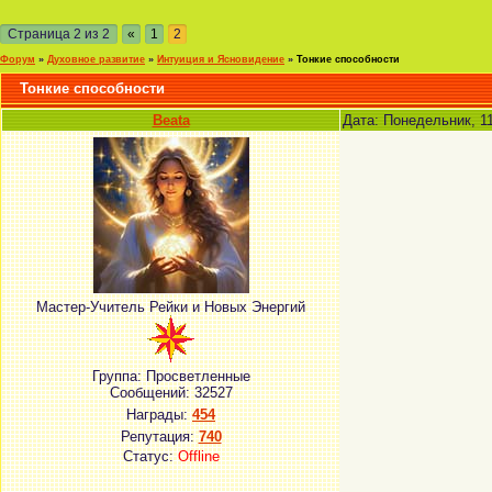
Страница
2
из
2
«
1
2
Форум
»
Духовное развитие
»
Интуиция и Ясновидение
»
Тонкие способности
Тонкие способности
Beata
Дата: Понедельник, 11
Мастер-Учитель Рейки и Новых Энергий
Группа: Просветленные
Сообщений:
32527
Награды:
454
Репутация:
740
Статус:
Offline