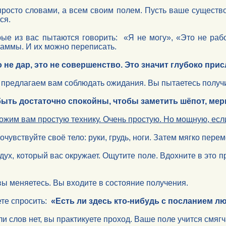
просто словами, а всем своим полем. Пусть ваше существо 
ся.
ые из вас пытаются говорить: «Я не могу», «Это не раб
раммы. И их можно переписать.
 не дар, это не совершенство. Это значит глубоко при
 предлагаем вам соблюдать ожидания. Вы пытаетесь получ
ыть достаточно спокойны, чтобы заметить шёпот,
мер
жим вам простую технику. Очень простую. Но мощную, если
очувствуйте своё тело: руки, грудь, ноги. Затем мягко пер
дух, который вас окружает. Ощутите поле. Вдохните в это 
вы меняетесь. Вы входите в состояние получения.
ете спросить:
«Есть ли здесь кто-нибудь с посланием л
ли слов нет, вы практикуете проход. Ваше поле учится смяг