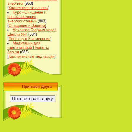
энергиях
(960)
[
Коллективные сеансы
]
Курс «Очищение и
восстановление
энергосистемы»
(803)
[
Очищение и Защита
]
Архангел Гавриил через
Шелли Янг
(684)
[
Переход в 5 измерение
]
Медитации для
гармонизации Планеты
Земля
(683)
[
Коллективные медитации
]
Пригласи Друга