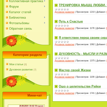
Коллективная практика
ТРЕНИРОВКА МЫШЦ ЛЮБВИ.
Форум
Каталог статей
Духовное развитие
|
Просмотров:
1210
|
Добавил:
Библиотека
Путь к Счастью
Фотоальбомы
Обратная связь
Духовное развитие
|
Просмотров:
1178
|
Добавил:
Я ответствен перед своим сер
Духовное развитие
|
Просмотров:
1092
|
Добавил:
ДУХОВНОСТЬ - МЫСЛИ И РА
Категории раздела
Духовное развитие
|
Просмотров:
1375
|
Добавил:
Мои статьи
[0]
Духовное развитие
Мастер своей Жизни
[7]
Духовное развитие
|
Просмотров:
1109
|
Добавил:
Ошо о целительстве Рейки
Духовное развитие
|
Просмотров:
1741
|
Добавил:
Мини-чат