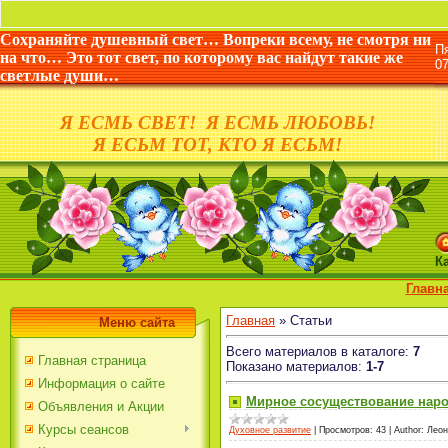
Сохраняйте душевный свет… Вопреки всему, не смотря ни
П
на что… Это тот свет, по которому вас найдут такие же
0
светлые души…
Я ЕСМЬ СВЕТ! Я ЕСМЬ ЛЮБОВЬ!
Я ЕСЬМ ТОТ, КТО Я ЕСЬМ!
К
Главн
Главная
»
Статьи
Меню сайта
Всего материалов в каталоге
:
7
Главная страница
Показано материалов
:
1-7
Информация о сайте
Мирное сосуществование наро
Объявления и Акции
Курсы сеансов
Духовное развитие
|
Просмотров:
43
|
Author:
Леон