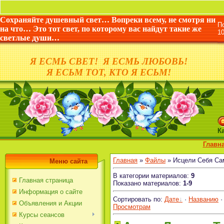
«Жизнь 
Сохраняйте душевный свет… Вопреки всему, не смотря ни
П
на что… Это тот свет, по которому вас найдут такие же
1
светлые души…
Я ЕСМЬ СВЕТ! Я ЕСМЬ ЛЮБОВЬ!
Я ЕСЬМ ТОТ, КТО Я ЕСЬМ!
К
Главн
Главная
»
Файлы
» Исцели Себя Са
Меню сайта
В категории материалов
:
9
Главная страница
Показано материалов
:
1-9
Информация о сайте
Сортировать по
:
Дате
·
Названию
Объявления и Акции
Просмотрам
Курсы сеансов