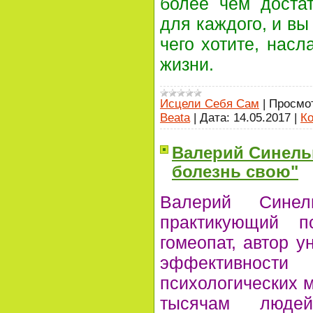
более чем доста
для каждого, и вы
чего хотите, нас
жизни.
Исцели Себя Сам
|
Просмо
Beata
|
Дата:
14.05.2017
|
Ко
Валерий Синель
болезнь свою"
Валерий Синел
практикующий пс
гомеопат, автор у
эффективно
психологических м
тысячам людей