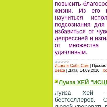
повысить благосос
жизни. Из его 
научиться испо
подсознания для 
избавиться от чув
депрессией и изгн
от множества 
удачливым.
Исцели Себя Сам
|
Просмо
Beata
|
Дата:
14.09.2016
|
Ко
Луиза ХЕЙ "ИС
Луиза Хей -
бестселлеров. 
людей уверовать в