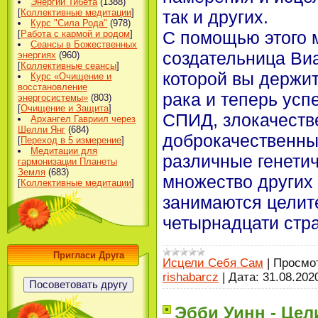
Энергии Тибета
(1388)
[
Коллективные медитации
]
так и других.
Курс "Сила Рода"
(978)
С помощью этого 
[
Работа с кармой и родом
]
Сеансы в Божественных
создательница Виа
энергиях
(960)
[
Коллективные сеансы
]
которой вы держит
Курс «Очищение и
восстановление
рака и теперь усп
энергосистемы»
(803)
[
Очищение и Защита
]
СПИД, злокачеств
Архангел Гавриил через
Шелли Янг
(684)
доброкачественные
[
Переход в 5 измерение
]
Медитации для
различные генети
гармонизации Планеты
Земля
(683)
множество других 
[
Коллективные медитации
]
занимаются целит
четырнадцати стр
Пригласи Друга
Исцели Себя Сам
|
Просмо
rishabarcz
|
Дата:
31.08.202
Эбби Уинн - Цел