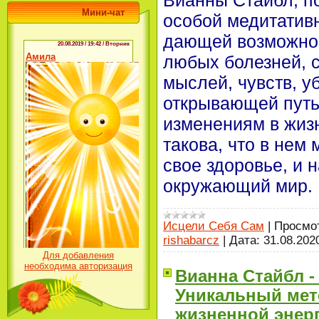
Вианны Стайбл, п
Мини-чат
особой медитативн
дающей возможнос
любых болезней, 
мыслей, чувств, у
открывающей путь
изменениям в жизн
такова, что в нем
свое здоровье, и н
окружающий мир.
Исцели Себя Сам
|
Просмо
rishabarcz
|
Дата:
31.08.202
Для добавления
необходима авторизация
Вианна Стайбл -
Уникальный мет
жизненной энер