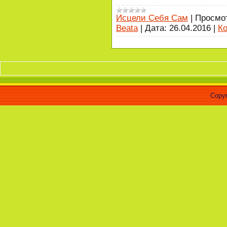
Исцели Себя Сам
|
Просмо
Beata
|
Дата:
26.04.2016
|
Ко
«Челов
Copyr