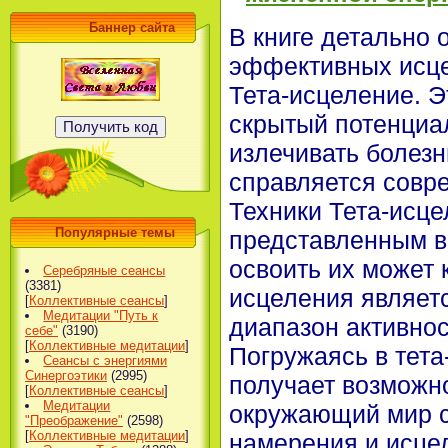
Баннер сайта
В книге детально 
эффективных исц
Тета-исцеление. Э
скрытый потенциа
излечивать болезн
справляется совр
Техники Тета-исце
Популярные темы
представленным в 
освоить их может 
Серебряные сеансы
(3381)
исцеления являетс
[
Коллективные сеансы
]
Медитации "Путь к
диапазон активнос
себе"
(3190)
[
Коллективные медитации
]
Погружаясь в тета
Сеансы с энергиями
Синергоэтики
(2995)
получает возможно
[
Коллективные сеансы
]
Медитации
окружающий мир с
"Преображение"
(2598)
[
Коллективные медитации
]
намерения и исцел