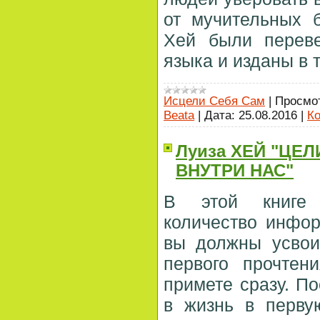
от мучительных 
Хей были перев
языка и изданы в 
Исцели Себя Сам
|
Просмо
Beata
|
Дата:
25.08.2016
|
Ко
Луиза ХЕЙ "ЦЕ
ВНУТРИ НАС"
В этой книге 
количество инфор
вы должны усвои
первого прочтен
примете сразу. По
в жизнь в перву