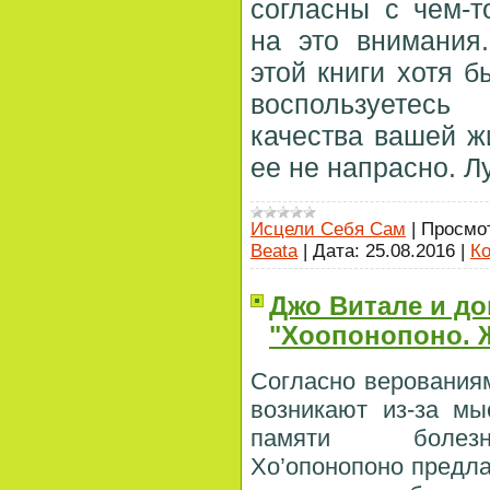
согласны с чем-т
на это внимания
этой книги хотя 
воспользуетес
качества вашей жи
ее не напрасно. Л
Исцели Себя Сам
|
Просмо
Beata
|
Дата:
25.08.2016
|
Ко
Джо Витале и д
"Хоопонопоно. 
Согласно верования
возникают из-за м
памяти болезн
Хо’опонопоно предла