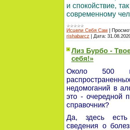
и спокойствие, та
современному чел
Исцели Себя Сам
|
Просмо
rishabarcz
|
Дата:
31.08.202
Лиз Бурбо - Тво
себя!»
Около 500 н
распростран
недомоганий в ал
это - очередной 
справочник?
Да, здесь есть
сведения о болез