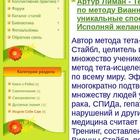
Артур Лиман - Т
Коллективная практика
по методу Вианн
Форум
Каталог статей
уникальные спо
Библиотека
Исполняй желан
Фотоальбомы
Обратная связь
Автор метода тета
Стайбл, целитель 
множество ученик
метод тета-исцел
Категории раздела
по всему миру. Э
многократно подт
Книги о Рейки
[8]
Самопознание
[1]
множеству людей 
Саморазвитие
[1]
рака, СПИДа, гепа
Духовные знания
[11]
нарушений и други
Исцели Себя Сам
[9]
медицина считает
Тренинг, составле