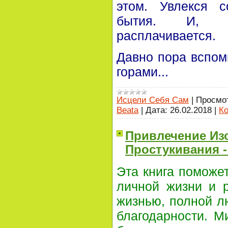
этом. Увлекся с
бытия. И, ес
расплачивается.
Давно пора вспом
горами...
Исцели Себя Сам
|
Просмо
Beata
|
Дата:
26.02.2018
|
Ко
Привлечение Из
Простукивания -
Эта книга поможет
личной жизни и 
жизнью, полной лю
благодарности. М