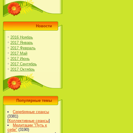
Новости
2016 Ноябрь
2017 Январь
2017 Февраль
2017 Май
2017 Июнь
2017 Сентябрь
2017 Октябрь
Популярные темы
Серебряные сеансы
(3381)
[
Коллективные сеансы
]
Медитации "Путь к
себе"
(3190)