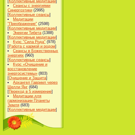
[
Коллективные медитации
]
Сеансы с энергиями
Синергоэтики
(2995)
[
Коллективные сеансы
]
Медитации
"Преображение"
(2598)
[
Коллективные медитации
]
Энергии Тибета
(1388)
[
Коллективные медитации
]
Курс "Сила Рода"
(978)
[
Работа с кармой и родом
]
Сеансы в Божественных
энергиях
(960)
[
Коллективные сеансы
]
Курс «Очищение и
восстановление
энергосистемы»
(803)
[
Очищение и Защита
]
Архангел Гавриил через
Шелли Янг
(684)
[
Переход в 5 измерение
]
Медитации для
гармонизации Планеты
Земля
(683)
[
Коллективные медитации
]