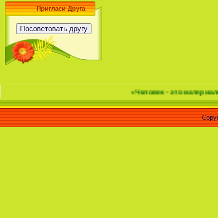
Пригласи Друга
«Человек - это материализова
Copyr