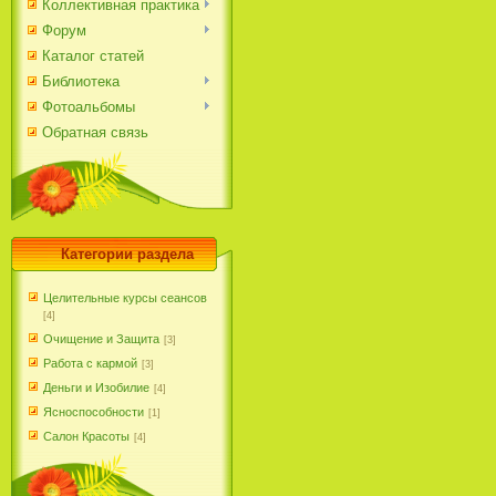
Коллективная практика
Форум
Каталог статей
Библиотека
Фотоальбомы
Обратная связь
Категории раздела
Целительные курсы сеансов
[4]
Очищение и Защита
[3]
Работа с кармой
[3]
Деньги и Изобилие
[4]
Ясноспособности
[1]
Салон Красоты
[4]