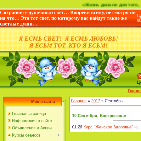
«Жизнь дана не для того, чтоб
Сохраняйте душевный свет… Вопреки всему, не смотря ни
С
на что… Это тот свет, по которому вас найдут такие же
0
светлые души…
Я ЕСМЬ СВЕТ! Я ЕСМЬ ЛЮБОВЬ!
Я ЕСЬМ ТОТ, КТО Я ЕСЬМ!
Ц
Главн
Главная
»
2017
»
Сентябрь
Меню сайта
Главная страница
10 Сентября, Воскресенье
Информация о сайте
01:28
Курс "Женское Здоровье"
Объявления и Акции
(0)
Курсы сеансов