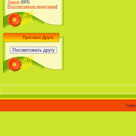
Земля
(683)
[
Коллективные медитации
]
Пригласи Друга
Copyr