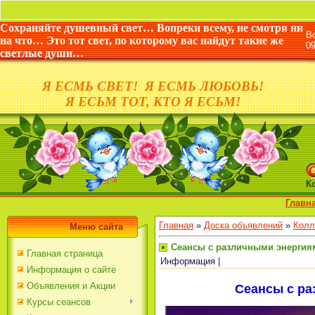
Сохраняйте душевный свет… Вопреки всему, не смотря ни
В
на что… Это тот свет, по которому вас найдут такие же
0
светлые души…
Я ЕСМЬ СВЕТ! Я ЕСМЬ ЛЮБОВЬ!
Я ЕСЬМ ТОТ, КТО Я ЕСЬМ!
К
Главн
Главная
»
Доска объявлений
»
Колл
Меню сайта
Сеансы с различными энергия
Главная страница
Информация |
Информация о сайте
Объявления и Акции
Сеансы с р
Курсы сеансов